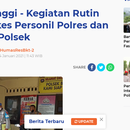
nggi - Kegiatan Rutin
es Personil Polres dan
Polsek
Ban
Per
Fas
HumasResBkt-2
Pad
Bas
4 Januari 2021 | 11:43 WIB
SHARE
Pen
Int
Pol
×
Berita Terbaru
UPDATE