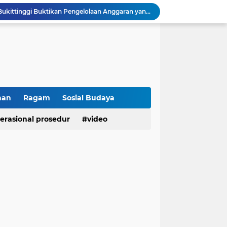
Raih IKPA 100, Polresta Bukittinggi Buktikan Pengelolaan Anggaran yang Profesional dan Akuntabel
Polresta Bukittinggi Gelar Upacara Sertijab Sejumlah Pejabat dan laporan Kenaikan Pangkat Pengabdian
Cegah Penyalahgunaan Narkoba, Polresta Bukittinggi Gelar Penyuluhan di Nagari Pakan Sinayan
Sikum Polresta Bukittinggi Berikan Penyuluhan Hukum tentang KUHP Terbaru di Akfar Imam Bonjol
Wakapolsek Baso Jadi Narasumber Penyuluhan Bahaya Penyalahgunaan Narkoba di SMPN 1 Baso
Kasat Binmas Polresta Bukittinggi Berikan Penyuluhan Dampak Game Online dan Judi Online kepada Siswa Baru SMAN 1 Bukittinggi
Membangun Generasi Taat Aturan, Waka Polsek IV Koto Sosialisasikan Kesadaran Hukum dan Tertib Berlalu Lintas
Tanamkan Kesadaran Sejak Dini, Binmas Polresta Bukittinggi Sosialisasikan Bahaya NAPZA di SMPN 1 Bukittinggi
han
Ragam
Sosial Budaya
Penguatan Akuntabilitas dan Tata Kelola, Polresta Bukittinggi Terima Audit Kinerja dari Tim BPK RI
erasional prosedur
video
Polresta Bukittinggi Tingkatkan Kesadaran Masyarakat Cegah Kekerasan terhadap Perempuan dan TPPO