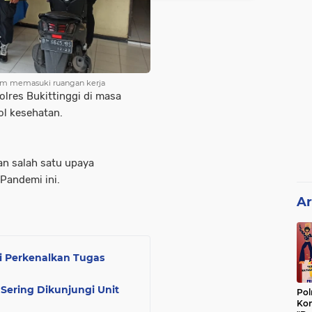
lum memasuki ruangan kerja
Polres Bukittinggi di masa
ol kesehatan.
an salah satu upaya
Pandemi ini.
Ar
gi Perkenalkan Tugas
 Sering Dikunjungi Unit
Pol
Kon