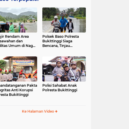
jir Rendam Area
Polsek Baso Polresta
sawahan dan
Bukittinggi Siaga
ilitas Umum di Nagari
Bencana, Tinjau
ang Tarok, Polsek
Dampak Banjir di Nagari
o Tinjau Lokasi
Salo
andatanganan Pakta
Polisi Sahabat Anak
egritas Anti Korupsi
Polresta Bukittinggi
resta Bukittinggi
Ke Halaman Video