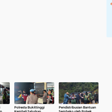
i
Polresta Bukittinggi
Pendistribusian Bantuan
n
Kembali Salurkan
Sembako oleh Polsek