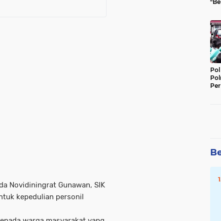
"Be
Per
Pol
Pol
Per
Kep
Be
nda Novidiningrat Gunawan, SIK
ntuk kepedulian personil
kepada warga masyarakat yang