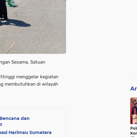
Dengan Sesama, Satuan
ittinggi menggelar kegiatan
ng membutuhkan di wilayah
Ar
i Bencana dan
o
Pol
kuasi Harimau Sumatera
Kon