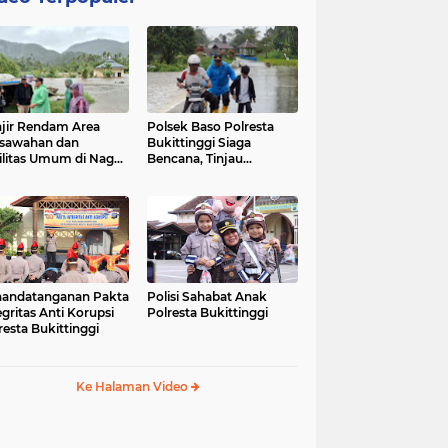
jir Rendam Area
Polsek Baso Polresta
sawahan dan
Bukittinggi Siaga
ilitas Umum di Nagari
Bencana, Tinjau
ang Tarok, Polsek
Dampak Banjir di Nagari
o Tinjau Lokasi
Salo
andatanganan Pakta
Polisi Sahabat Anak
egritas Anti Korupsi
Polresta Bukittinggi
resta Bukittinggi
Ke Halaman Video