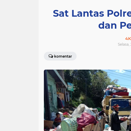
Sat Lantas Polr
dan P
4K
Selasa,
komentar