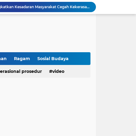
Polresta Bukittinggi Tingkatkan Kesadaran Masyarakat Cegah Kekerasan terhadap Perempuan dan TPPO
Raih IKPA 100, Polresta Bukittinggi Buktikan Pengelolaan Anggaran yang Profesional dan Akuntabel
Polresta Bukittinggi Gelar Upacara Sertijab Sejumlah Pejabat dan laporan Kenaikan Pangkat Pengabdian
Cegah Penyalahgunaan Narkoba, Polresta Bukittinggi Gelar Penyuluhan di Nagari Pakan Sinayan
Sikum Polresta Bukittinggi Berikan Penyuluhan Hukum tentang KUHP Terbaru di Akfar Imam Bonjol
Wakapolsek Baso Jadi Narasumber Penyuluhan Bahaya Penyalahgunaan Narkoba di SMPN 1 Baso
Kasat Binmas Polresta Bukittinggi Berikan Penyuluhan Dampak Game Online dan Judi Online kepada Siswa Baru SMAN 1 Bukittinggi
Membangun Generasi Taat Aturan, Waka Polsek IV Koto Sosialisasikan Kesadaran Hukum dan Tertib Berlalu Lintas
han
Ragam
Sosial Budaya
Tanamkan Kesadaran Sejak Dini, Binmas Polresta Bukittinggi Sosialisasikan Bahaya NAPZA di SMPN 1 Bukittinggi
erasional prosedur
video
Penguatan Akuntabilitas dan Tata Kelola, Polresta Bukittinggi Terima Audit Kinerja dari Tim BPK RI