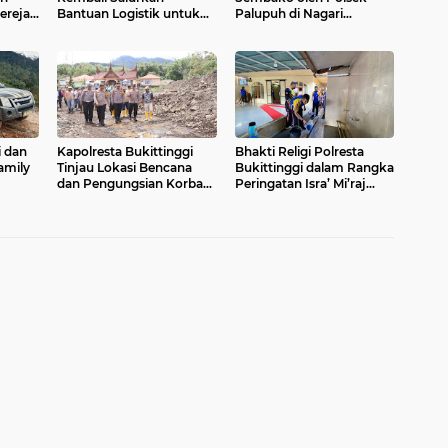
ereja
Bantuan Logistik untuk
Palupuh di Nagari
Korban Bencana di Nagari
Pagadih Bersama
Malalak Timur, Bantuan
Donator
Disesuaikan Kebutuhan
i dan
Kapolresta Bukittinggi
Bhakti Religi Polresta
amily
Tinjau Lokasi Bencana
Bukittinggi dalam Rangka
dan Pengungsian Korban
Peringatan Isra’ Mi’raj
rga
Banjir di IV Koto
Nabi Muhammad SAW
i