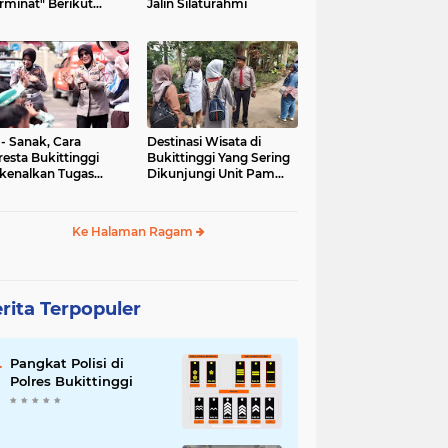
rminat" Berikut
Jalin Silaturahmi
syaratannya
 - Sanak, Cara
Destinasi Wisata di
resta Bukittinggi
Bukittinggi Yang Sering
kenalkan Tugas
Dikunjungi Unit Pam
olisian
Obvit Polresta
Bukittinggi
Ke Halaman Ragam
rita Terpopuler
Pangkat Polisi di
Polres Bukittinggi