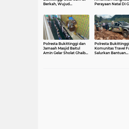
Berkah, Wujud
Perayaan Natal Di G
Kepedulian Polri kepada
HKBP
Masyarakat
Polresta Bukittinggi dan
Polresta Bukittingg
Jamaah Masjid Baitul
Komunitas Travel F
Amin Gelar Sholat Ghaib
Salurkan Bantuan
untuk Korban Bencana di
Sembako untuk Wa
Sumatera
Terdampak Banjir d
Nagari Pagadih