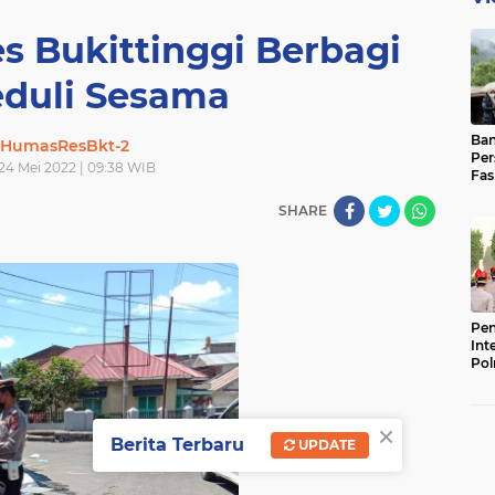
es Bukittinggi Berbagi
eduli Sesama
Ban
HumasResBkt-2
Per
 24 Mei 2022 | 09:38 WIB
Fas
Pad
SHARE
Bas
Pen
Int
Pol
×
Berita Terbaru
UPDATE