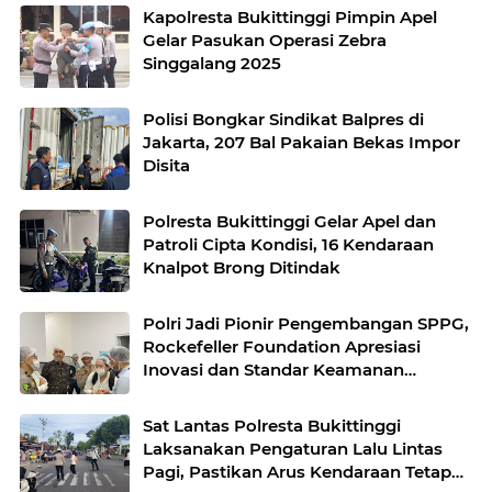
Kapolresta Bukittinggi Pimpin Apel
Gelar Pasukan Operasi Zebra
Singgalang 2025
Polisi Bongkar Sindikat Balpres di
Jakarta, 207 Bal Pakaian Bekas Impor
Disita
Polresta Bukittinggi Gelar Apel dan
Patroli Cipta Kondisi, 16 Kendaraan
Knalpot Brong Ditindak
Polri Jadi Pionir Pengembangan SPPG,
Rockefeller Foundation Apresiasi
Inovasi dan Standar Keamanan
Pangan
Sat Lantas Polresta Bukittinggi
Laksanakan Pengaturan Lalu Lintas
Pagi, Pastikan Arus Kendaraan Tetap