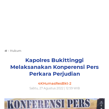
›
Hukum
Kapolres Bukittinggi
Melaksanakan Konperensi Pers
Perkara Perjudian
4KHumasResBkt-2
Sabtu, 27 Agustus 2022 | 12:59 WIB