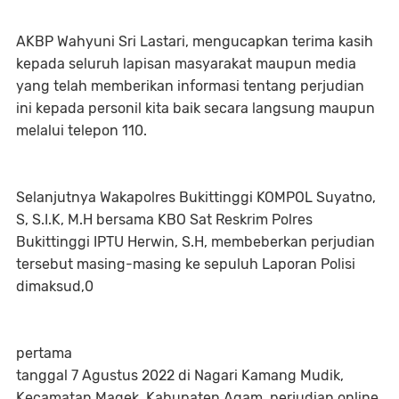
AKBP Wahyuni Sri Lastari, mengucapkan terima kasih
kepada seluruh lapisan masyarakat maupun media
yang telah memberikan informasi tentang perjudian
ini kepada personil kita baik secara langsung maupun
melalui telepon 110.
Selanjutnya Wakapolres Bukittinggi KOMPOL Suyatno,
S, S.I.K, M.H bersama KBO Sat Reskrim Polres
Bukittinggi IPTU Herwin, S.H, membeberkan perjudian
tersebut masing-masing ke sepuluh Laporan Polisi
dimaksud,0
pertama
tanggal 7 Agustus 2022 di Nagari Kamang Mudik,
Kecamatan Magek, Kabupaten Agam, perjudian online