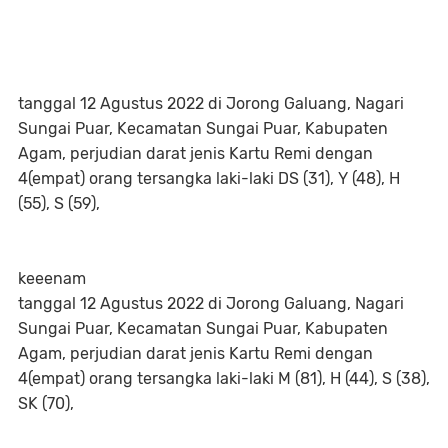
tanggal 12 Agustus 2022 di Jorong Galuang, Nagari
Sungai Puar, Kecamatan Sungai Puar, Kabupaten
Agam, perjudian darat jenis Kartu Remi dengan
4(empat) orang tersangka laki-laki DS (31), Y (48), H
(55), S (59),
keeenam
tanggal 12 Agustus 2022 di Jorong Galuang, Nagari
Sungai Puar, Kecamatan Sungai Puar, Kabupaten
Agam, perjudian darat jenis Kartu Remi dengan
4(empat) orang tersangka laki-laki M (81), H (44), S (38),
SK (70),