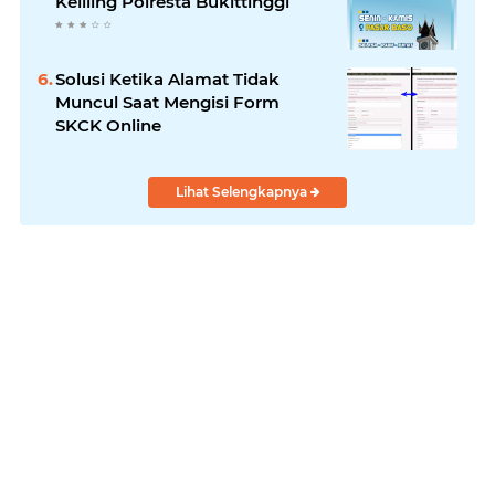
Keliling Polresta Bukittinggi
Solusi Ketika Alamat Tidak
Muncul Saat Mengisi Form
SKCK Online
Lihat Selengkapnya