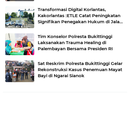
Lancar
Transformasi Digital Korlantas,
Kakorlantas :ETLE Catat Peningkatan
Signifikan Penegakan Hukum di Jalan
Raya
Tim Konselor Polresta Bukittinggi
Laksanakan Trauma Healing di
Palembayan Bersama Presiden RI
Sat Reskrim Polresta Bukittinggi Gelar
Rekonstruksi Kasus Penemuan Mayat
Bayi di Ngarai Sianok