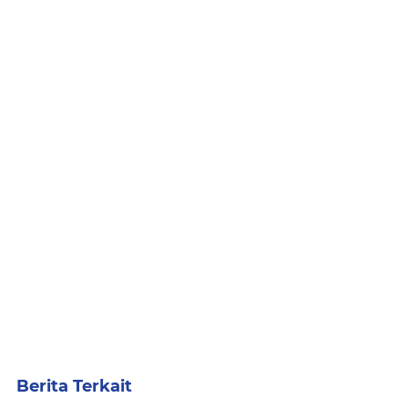
Berita Terkait