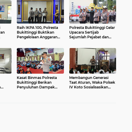
i
Raih IKPA 100, Polresta
Polresta Bukittinggi Gelar
ran
Bukittinggi Buktikan
Upacara Sertijab
Pengelolaan Anggaran
Sejumlah Pejabat dan
p
yang Profesional dan
laporan Kenaikan
PPO
Akuntabel
Pangkat Pengabdian
Kasat Binmas Polresta
Membangun Generasi
Bukittinggi Berikan
Taat Aturan, Waka Polsek
m
Penyuluhan Dampak
IV Koto Sosialisasikan
ru di
Game Online dan Judi
Kesadaran Hukum dan
Online kepada Siswa Baru
Tertib Berlalu Lintas
SMAN 1 Bukittinggi