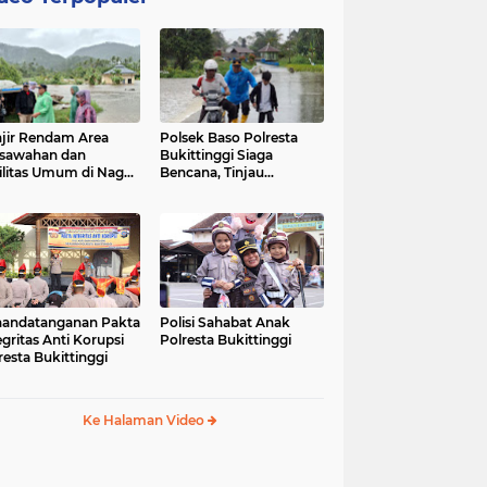
jir Rendam Area
Polsek Baso Polresta
sawahan dan
Bukittinggi Siaga
ilitas Umum di Nagari
Bencana, Tinjau
ang Tarok, Polsek
Dampak Banjir di Nagari
o Tinjau Lokasi
Salo
andatanganan Pakta
Polisi Sahabat Anak
egritas Anti Korupsi
Polresta Bukittinggi
resta Bukittinggi
Ke Halaman Video