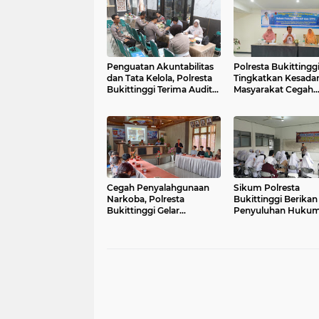
Penguatan Akuntabilitas
Polresta Bukittingg
dan Tata Kelola, Polresta
Tingkatkan Kesada
Bukittinggi Terima Audit
Masyarakat Cegah
Kinerja dari Tim BPK RI
Kekerasan terhada
Perempuan dan T
Cegah Penyalahgunaan
Sikum Polresta
Narkoba, Polresta
Bukittinggi Berikan
Bukittinggi Gelar
Penyuluhan Huku
Penyuluhan di Nagari
tentang KUHP Terba
Pakan Sinayan
Akfar Imam Bonjol