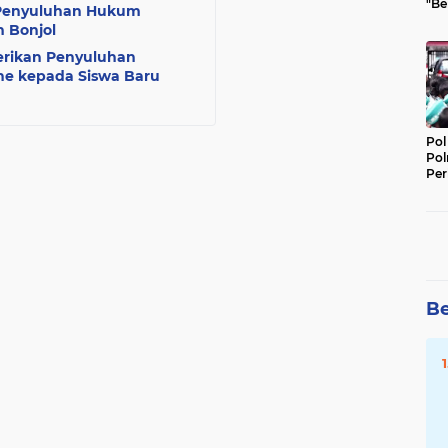
"Be
n Penyuluhan Hukum
Per
 Bonjol
Berikan Penyuluhan
ne kepada Siswa Baru
Pol
Pol
Per
Kep
Be