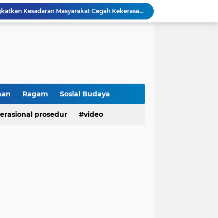
Polresta Bukittinggi Tingkatkan Kesadaran Masyarakat Cegah Kekerasan terhadap Perempuan dan TPPO
Raih IKPA 100, Polresta Bukittinggi Buktikan Pengelolaan Anggaran yang Profesional dan Akuntabel
Polresta Bukittinggi Gelar Upacara Sertijab Sejumlah Pejabat dan laporan Kenaikan Pangkat Pengabdian
Cegah Penyalahgunaan Narkoba, Polresta Bukittinggi Gelar Penyuluhan di Nagari Pakan Sinayan
Sikum Polresta Bukittinggi Berikan Penyuluhan Hukum tentang KUHP Terbaru di Akfar Imam Bonjol
Wakapolsek Baso Jadi Narasumber Penyuluhan Bahaya Penyalahgunaan Narkoba di SMPN 1 Baso
Kasat Binmas Polresta Bukittinggi Berikan Penyuluhan Dampak Game Online dan Judi Online kepada Siswa Baru SMAN 1 Bukittinggi
Membangun Generasi Taat Aturan, Waka Polsek IV Koto Sosialisasikan Kesadaran Hukum dan Tertib Berlalu Lintas
han
Ragam
Sosial Budaya
Tanamkan Kesadaran Sejak Dini, Binmas Polresta Bukittinggi Sosialisasikan Bahaya NAPZA di SMPN 1 Bukittinggi
erasional prosedur
video
Penguatan Akuntabilitas dan Tata Kelola, Polresta Bukittinggi Terima Audit Kinerja dari Tim BPK RI