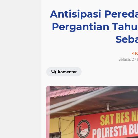
Antisipasi Pere
Pergantian Tahun
Seba
4K
Selasa, 27
komentar