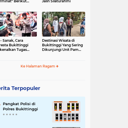
rminat" Berikut
Jalin Silaturahmi
syaratannya
 - Sanak, Cara
Destinasi Wisata di
resta Bukittinggi
Bukittinggi Yang Sering
kenalkan Tugas
Dikunjungi Unit Pam
olisian
Obvit Polresta
Bukittinggi
Ke Halaman Ragam
rita Terpopuler
Pangkat Polisi di
Polres Bukittinggi