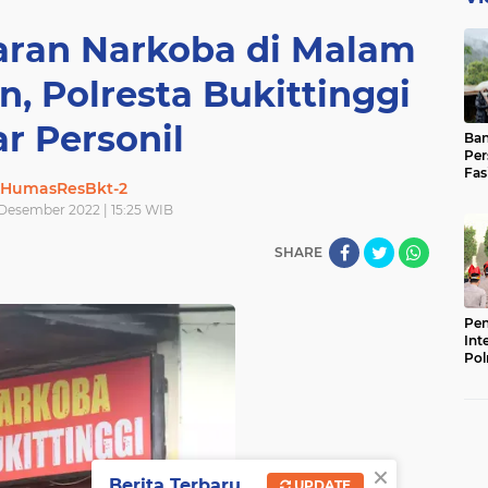
daran Narkoba di Malam
, Polresta Bukittinggi
r Personil
Ban
Per
Fas
HumasResBkt-2
Pad
Bas
 Desember 2022 | 15:25 WIB
SHARE
Pen
Int
Pol
×
Berita Terbaru
UPDATE