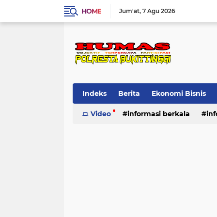
HOME
Jum'at
7 Agu 2026
Indeks
Berita
Ekonomi Bisnis
Standard Operasional Prosedur
Video
informasi berkala
in
Vi