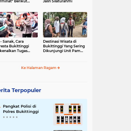
rminat" Berikut
Jalin Silaturahmi
syaratannya
 - Sanak, Cara
Destinasi Wisata di
resta Bukittinggi
Bukittinggi Yang Sering
kenalkan Tugas
Dikunjungi Unit Pam
olisian
Obvit Polresta
Bukittinggi
Ke Halaman Ragam
rita Terpopuler
Pangkat Polisi di
Polres Bukittinggi