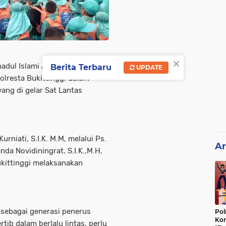
×
hadul Islami Ampang Gadang IV
Berita Terbaru
UPDATE
olresta Bukittinggi dalam
ang di gelar Sat Lantas
rniati, S.I.K. M.M, melalui Ps.
Ar
da Novidiningrat, S.I.K.,M.H,
kittinggi melaksanakan
 sebagai generasi penerus
Pol
Kon
ib dalam berlalu lintas, perlu