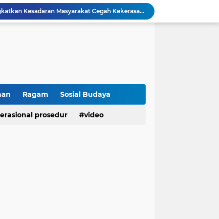
Polresta Bukittinggi Tingkatkan Kesadaran Masyarakat Cegah Kekerasan terhadap Perempuan dan TPPO
Raih IKPA 100, Polresta Bukittinggi Buktikan Pengelolaan Anggaran yang Profesional dan Akuntabel
Polresta Bukittinggi Gelar Upacara Sertijab Sejumlah Pejabat dan laporan Kenaikan Pangkat Pengabdian
Cegah Penyalahgunaan Narkoba, Polresta Bukittinggi Gelar Penyuluhan di Nagari Pakan Sinayan
Sikum Polresta Bukittinggi Berikan Penyuluhan Hukum tentang KUHP Terbaru di Akfar Imam Bonjol
Wakapolsek Baso Jadi Narasumber Penyuluhan Bahaya Penyalahgunaan Narkoba di SMPN 1 Baso
Kasat Binmas Polresta Bukittinggi Berikan Penyuluhan Dampak Game Online dan Judi Online kepada Siswa Baru SMAN 1 Bukittinggi
Membangun Generasi Taat Aturan, Waka Polsek IV Koto Sosialisasikan Kesadaran Hukum dan Tertib Berlalu Lintas
han
Ragam
Sosial Budaya
Tanamkan Kesadaran Sejak Dini, Binmas Polresta Bukittinggi Sosialisasikan Bahaya NAPZA di SMPN 1 Bukittinggi
erasional prosedur
video
Penguatan Akuntabilitas dan Tata Kelola, Polresta Bukittinggi Terima Audit Kinerja dari Tim BPK RI