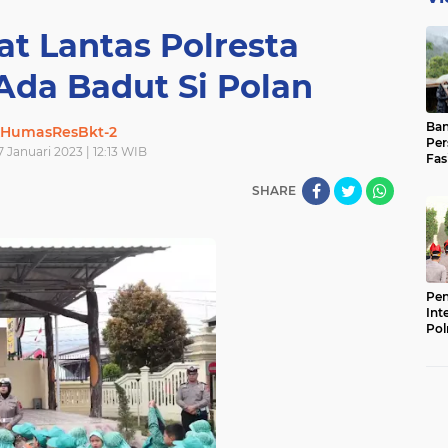
at Lantas Polresta
 Ada Badut Si Polan
Ban
HumasResBkt-2
Per
17 Januari 2023 | 12:13 WIB
Fas
Pad
SHARE
Bas
Pen
Int
Pol