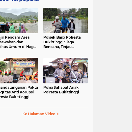
jir Rendam Area
Polsek Baso Polresta
sawahan dan
Bukittinggi Siaga
ilitas Umum di Nagari
Bencana, Tinjau
ang Tarok, Polsek
Dampak Banjir di Nagari
o Tinjau Lokasi
Salo
andatanganan Pakta
Polisi Sahabat Anak
egritas Anti Korupsi
Polresta Bukittinggi
resta Bukittinggi
Ke Halaman Video