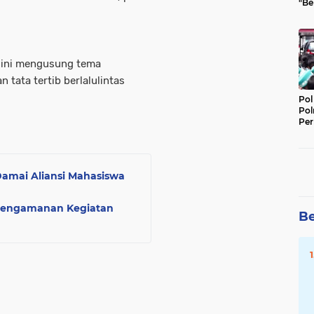
"Be
Per
i ini mengusung tema
tata tertib berlalulintas
Pol
Pol
Per
Kep
Damai Aliansi Mahasiswa
 Pengamanan Kegiatan
Be