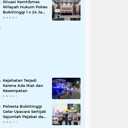
Situasi Kamtibmas
Wilayah Hukum Polres
Bukittinggi 1 x 24 Jam
Senin 27 Juni 2022
Kejahatan Terjadi
Karena Ada Niat dan
Kesempatan
Polresta Bukittinggi
Gelar Upacara Sertijab
Sejumlah Pejabat dan
laporan Kenaikan
Pangkat Pengabdian