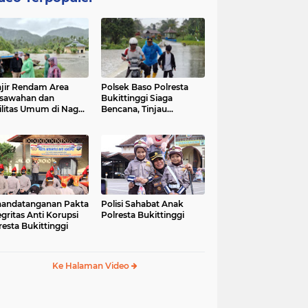
jir Rendam Area
Polsek Baso Polresta
sawahan dan
Bukittinggi Siaga
ilitas Umum di Nagari
Bencana, Tinjau
ang Tarok, Polsek
Dampak Banjir di Nagari
o Tinjau Lokasi
Salo
andatanganan Pakta
Polisi Sahabat Anak
egritas Anti Korupsi
Polresta Bukittinggi
resta Bukittinggi
Ke Halaman Video