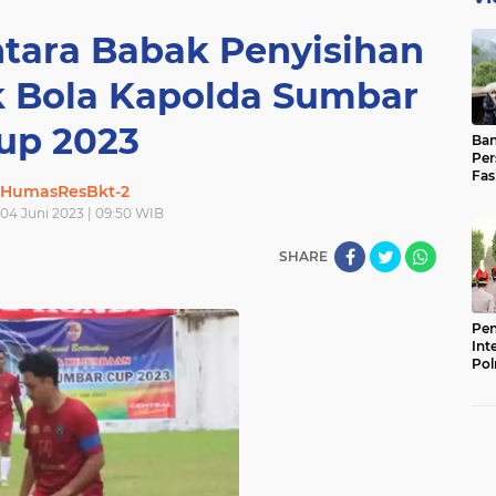
tara Babak Penyisihan
 Bola Kapolda Sumbar
up 2023
Ban
Per
Fas
HumasResBkt-2
Pad
Bas
04 Juni 2023 | 09:50 WIB
SHARE
Pen
Int
Pol