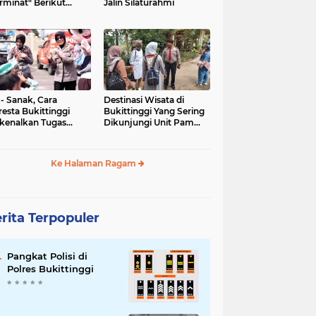
rminat" Berikut
Jalin Silaturahmi
syaratannya
 - Sanak, Cara
Destinasi Wisata di
resta Bukittinggi
Bukittinggi Yang Sering
kenalkan Tugas
Dikunjungi Unit Pam
olisian
Obvit Polresta
Bukittinggi
Ke Halaman Ragam
rita Terpopuler
Pangkat Polisi di
Polres Bukittinggi