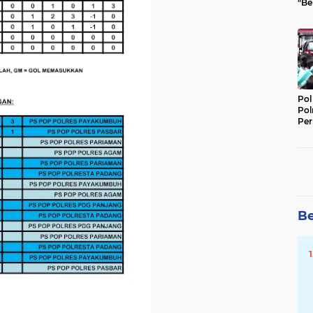
"Be
Per
Pol
Pol
Per
Kep
Be