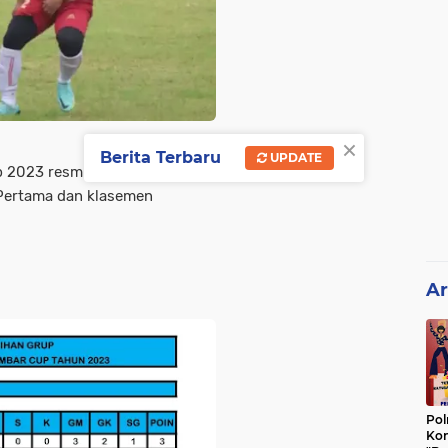
×
Berita Terbaru
UPDATE
2023 resmi digelar, berikut
 Pertama dan klasemen
Ar
Pol
Kon