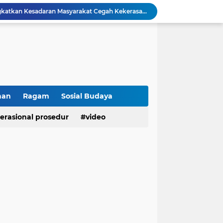
Polresta Bukittinggi Tingkatkan Kesadaran Masyarakat Cegah Kekerasan terhadap Perempuan dan TPPO
Raih IKPA 100, Polresta Bukittinggi Buktikan Pengelolaan Anggaran yang Profesional dan Akuntabel
Polresta Bukittinggi Gelar Upacara Sertijab Sejumlah Pejabat dan laporan Kenaikan Pangkat Pengabdian
Cegah Penyalahgunaan Narkoba, Polresta Bukittinggi Gelar Penyuluhan di Nagari Pakan Sinayan
Sikum Polresta Bukittinggi Berikan Penyuluhan Hukum tentang KUHP Terbaru di Akfar Imam Bonjol
Wakapolsek Baso Jadi Narasumber Penyuluhan Bahaya Penyalahgunaan Narkoba di SMPN 1 Baso
Kasat Binmas Polresta Bukittinggi Berikan Penyuluhan Dampak Game Online dan Judi Online kepada Siswa Baru SMAN 1 Bukittinggi
Membangun Generasi Taat Aturan, Waka Polsek IV Koto Sosialisasikan Kesadaran Hukum dan Tertib Berlalu Lintas
han
Ragam
Sosial Budaya
Tanamkan Kesadaran Sejak Dini, Binmas Polresta Bukittinggi Sosialisasikan Bahaya NAPZA di SMPN 1 Bukittinggi
erasional prosedur
video
Penguatan Akuntabilitas dan Tata Kelola, Polresta Bukittinggi Terima Audit Kinerja dari Tim BPK RI