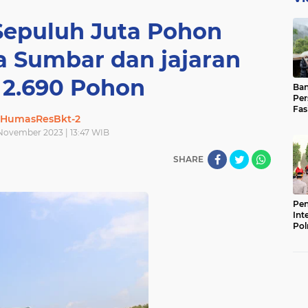
epuluh Juta Pohon
a Sumbar dan jajaran
 2.690 Pohon
Ban
Per
Fas
HumasResBkt-2
Pad
Bas
 November 2023 | 13:47 WIB
SHARE
Pen
Int
Pol