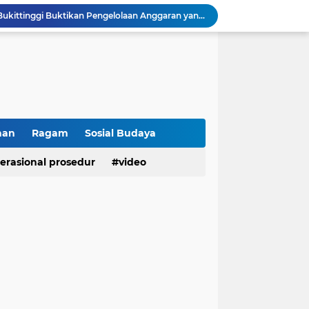
Raih IKPA 100, Polresta Bukittinggi Buktikan Pengelolaan Anggaran yang Profesional dan Akuntabel
Polresta Bukittinggi Gelar Upacara Sertijab Sejumlah Pejabat dan laporan Kenaikan Pangkat Pengabdian
Cegah Penyalahgunaan Narkoba, Polresta Bukittinggi Gelar Penyuluhan di Nagari Pakan Sinayan
Sikum Polresta Bukittinggi Berikan Penyuluhan Hukum tentang KUHP Terbaru di Akfar Imam Bonjol
Wakapolsek Baso Jadi Narasumber Penyuluhan Bahaya Penyalahgunaan Narkoba di SMPN 1 Baso
Kasat Binmas Polresta Bukittinggi Berikan Penyuluhan Dampak Game Online dan Judi Online kepada Siswa Baru SMAN 1 Bukittinggi
Membangun Generasi Taat Aturan, Waka Polsek IV Koto Sosialisasikan Kesadaran Hukum dan Tertib Berlalu Lintas
Tanamkan Kesadaran Sejak Dini, Binmas Polresta Bukittinggi Sosialisasikan Bahaya NAPZA di SMPN 1 Bukittinggi
han
Ragam
Sosial Budaya
Penguatan Akuntabilitas dan Tata Kelola, Polresta Bukittinggi Terima Audit Kinerja dari Tim BPK RI
erasional prosedur
video
Polresta Bukittinggi Tingkatkan Kesadaran Masyarakat Cegah Kekerasan terhadap Perempuan dan TPPO