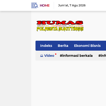
HOME
Jum'at
7 Agu 2026
Indeks
Berita
Ekonomi Bisnis
Standard Operasional Prosedur
Video
informasi berkala
in
Vi