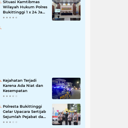
Situasi Kamtibmas
Wilayah Hukum Polres
Bukittinggi 1 x 24 Jam
Senin 27 Juni 2022
Kejahatan Terjadi
Karena Ada Niat dan
Kesempatan
Polresta Bukittinggi
Gelar Upacara Sertijab
Sejumlah Pejabat dan
laporan Kenaikan
Pangkat Pengabdian