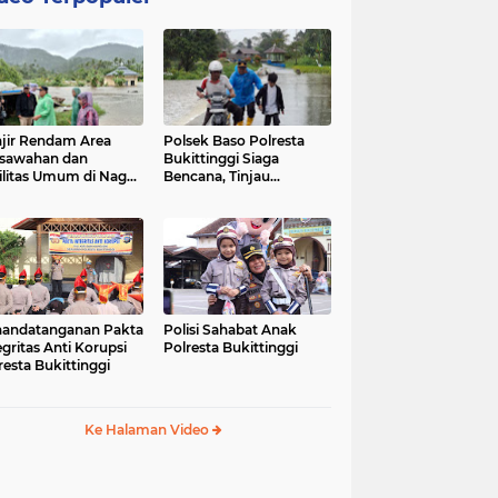
jir Rendam Area
Polsek Baso Polresta
sawahan dan
Bukittinggi Siaga
ilitas Umum di Nagari
Bencana, Tinjau
ang Tarok, Polsek
Dampak Banjir di Nagari
o Tinjau Lokasi
Salo
andatanganan Pakta
Polisi Sahabat Anak
egritas Anti Korupsi
Polresta Bukittinggi
resta Bukittinggi
Ke Halaman Video