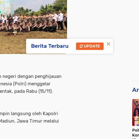
×
Berita Terbaru
UPDATE
n negeri dengan penghijauan
onesia (Polri) menggelar
Ar
ntak, pada Rabu (15/11).
mpin langsung oleh Kapolri
 Madiun, Jawa Timur melalui
Pol
Kon