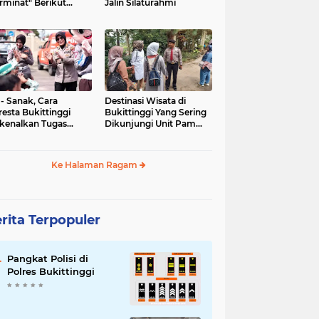
rminat" Berikut
Jalin Silaturahmi
syaratannya
 - Sanak, Cara
Destinasi Wisata di
resta Bukittinggi
Bukittinggi Yang Sering
kenalkan Tugas
Dikunjungi Unit Pam
olisian
Obvit Polresta
Bukittinggi
Ke Halaman Ragam
rita Terpopuler
Pangkat Polisi di
Polres Bukittinggi