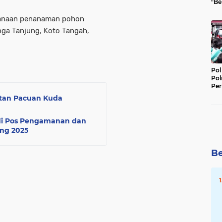
"Be
Per
sanaan penanaman pohon
nga Tanjung, Koto Tangah,
Pol
Pol
Per
Kep
atan Pacuan Kuda
a di Pos Pengamanan dan
ang 2025
Be