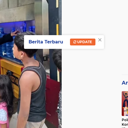
×
Berita Terbaru
UPDATE
Ar
Pol
Kon