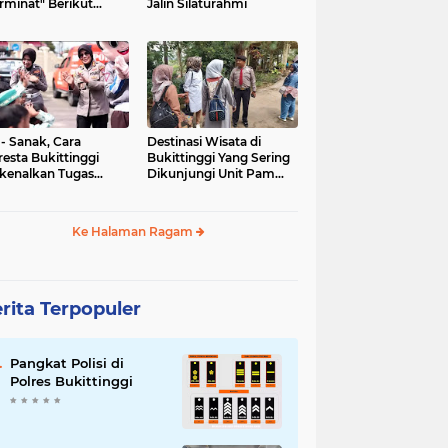
rminat" Berikut
Jalin Silaturahmi
syaratannya
 - Sanak, Cara
Destinasi Wisata di
resta Bukittinggi
Bukittinggi Yang Sering
kenalkan Tugas
Dikunjungi Unit Pam
olisian
Obvit Polresta
Bukittinggi
Ke Halaman Ragam
rita Terpopuler
Pangkat Polisi di
Polres Bukittinggi