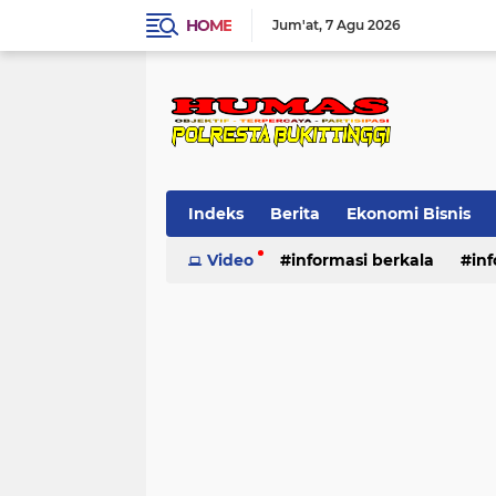
HOME
Jum'at
7 Agu 2026
Indeks
Berita
Ekonomi Bisnis
Standard Operasional Prosedur
Video
informasi berkala
in
Vi