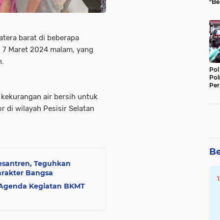
"Be
Per
tera barat di beberapa
l 7 Maret 2024 malam, yang
n.
Pol
Pol
Per
Kep
 kekurangan air bersih untuk
r di wilayah Pesisir Selatan
Be
Pesantren, Teguhkan
arakter Bangsa
 Agenda Kegiatan BKMT