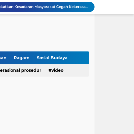
Polresta Bukittinggi Tingkatkan Kesadaran Masyarakat Cegah Kekerasan terhadap Perempuan dan TPPO
Raih IKPA 100, Polresta Bukittinggi Buktikan Pengelolaan Anggaran yang Profesional dan Akuntabel
Polresta Bukittinggi Gelar Upacara Sertijab Sejumlah Pejabat dan laporan Kenaikan Pangkat Pengabdian
Cegah Penyalahgunaan Narkoba, Polresta Bukittinggi Gelar Penyuluhan di Nagari Pakan Sinayan
Sikum Polresta Bukittinggi Berikan Penyuluhan Hukum tentang KUHP Terbaru di Akfar Imam Bonjol
Wakapolsek Baso Jadi Narasumber Penyuluhan Bahaya Penyalahgunaan Narkoba di SMPN 1 Baso
Kasat Binmas Polresta Bukittinggi Berikan Penyuluhan Dampak Game Online dan Judi Online kepada Siswa Baru SMAN 1 Bukittinggi
Membangun Generasi Taat Aturan, Waka Polsek IV Koto Sosialisasikan Kesadaran Hukum dan Tertib Berlalu Lintas
han
Ragam
Sosial Budaya
Tanamkan Kesadaran Sejak Dini, Binmas Polresta Bukittinggi Sosialisasikan Bahaya NAPZA di SMPN 1 Bukittinggi
erasional prosedur
video
Penguatan Akuntabilitas dan Tata Kelola, Polresta Bukittinggi Terima Audit Kinerja dari Tim BPK RI