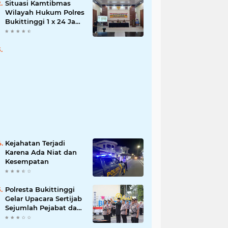
Situasi Kamtibmas
Wilayah Hukum Polres
Bukittinggi 1 x 24 Jam
Senin 27 Juni 2022
Kejahatan Terjadi
Karena Ada Niat dan
Kesempatan
Polresta Bukittinggi
Gelar Upacara Sertijab
Sejumlah Pejabat dan
laporan Kenaikan
Pangkat Pengabdian