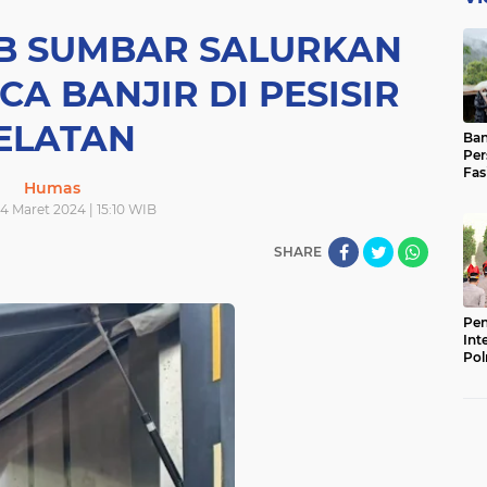
B SUMBAR SALURKAN
CA BANJIR DI PESISIR
ELATAN
Ban
Per
Fas
Humas
Pad
Bas
4 Maret 2024 | 15:10 WIB
SHARE
Pen
Int
Pol