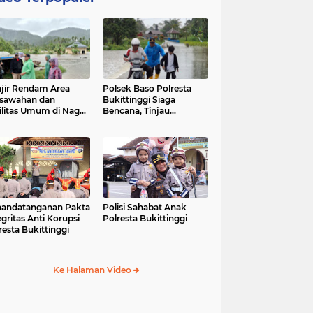
jir Rendam Area
Polsek Baso Polresta
sawahan dan
Bukittinggi Siaga
ilitas Umum di Nagari
Bencana, Tinjau
ang Tarok, Polsek
Dampak Banjir di Nagari
o Tinjau Lokasi
Salo
andatanganan Pakta
Polisi Sahabat Anak
egritas Anti Korupsi
Polresta Bukittinggi
resta Bukittinggi
Ke Halaman Video