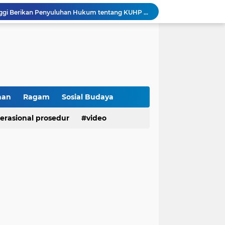
Sikum Polresta Bukittinggi Berikan Penyuluhan Hukum tentang KUHP Terbaru di Akfar Imam Bonjol
Wakapolsek Baso Jadi Narasumber Penyuluhan Bahaya Penyalahgunaan Narkoba di SMPN 1 Baso
Kasat Binmas Polresta Bukittinggi Berikan Penyuluhan Dampak Game Online dan Judi Online kepada Siswa Baru SMAN 1 Bukittinggi
Membangun Generasi Taat Aturan, Waka Polsek IV Koto Sosialisasikan Kesadaran Hukum dan Tertib Berlalu Lintas
Tanamkan Kesadaran Sejak Dini, Binmas Polresta Bukittinggi Sosialisasikan Bahaya NAPZA di SMPN 1 Bukittinggi
Penguatan Akuntabilitas dan Tata Kelola, Polresta Bukittinggi Terima Audit Kinerja dari Tim BPK RI
Polresta Bukittinggi Tingkatkan Kesadaran Masyarakat Cegah Kekerasan terhadap Perempuan dan TPPO
Raih IKPA 100, Polresta Bukittinggi Buktikan Pengelolaan Anggaran yang Profesional dan Akuntabel
han
Ragam
Sosial Budaya
Polresta Bukittinggi Gelar Upacara Sertijab Sejumlah Pejabat dan laporan Kenaikan Pangkat Pengabdian
erasional prosedur
video
Cegah Penyalahgunaan Narkoba, Polresta Bukittinggi Gelar Penyuluhan di Nagari Pakan Sinayan