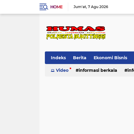
HOME
Jum'at
7 Agu 2026
Indeks
Berita
Ekonomi Bisnis
Standard Operasional Prosedur
Video
informasi berkala
in
Vi