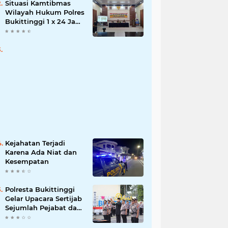
Situasi Kamtibmas
Wilayah Hukum Polres
Bukittinggi 1 x 24 Jam
Senin 27 Juni 2022
Kejahatan Terjadi
Karena Ada Niat dan
Kesempatan
Polresta Bukittinggi
Gelar Upacara Sertijab
Sejumlah Pejabat dan
laporan Kenaikan
Pangkat Pengabdian