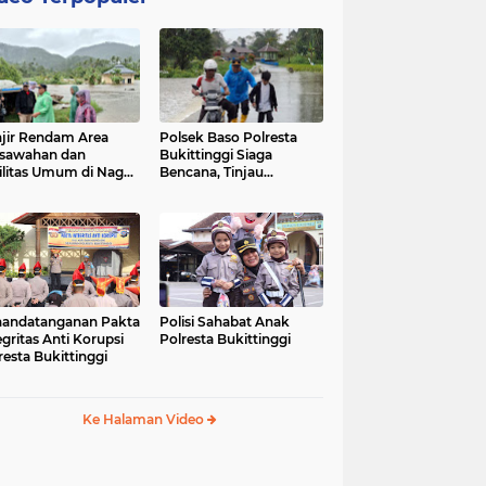
jir Rendam Area
Polsek Baso Polresta
sawahan dan
Bukittinggi Siaga
ilitas Umum di Nagari
Bencana, Tinjau
ang Tarok, Polsek
Dampak Banjir di Nagari
o Tinjau Lokasi
Salo
andatanganan Pakta
Polisi Sahabat Anak
egritas Anti Korupsi
Polresta Bukittinggi
resta Bukittinggi
Ke Halaman Video