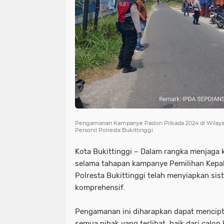
Pengamanan Kampanye Paslon Pilkada 2024 di Wilaya
Personil Polresta Bukittinggi
Kota Bukittinggi – Dalam rangka menjaga
selama tahapan kampanye Pemilihan Kepal
Polresta Bukittinggi telah menyiapkan s
komprehensif.
Pengamanan ini diharapkan dapat mencipt
semua pihak yang terlibat, baik dari calo