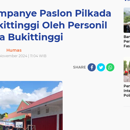
panye Paslon Pilkada
ittinggi Oleh Personil
a Bukittinggi
Ban
Per
Fas
Humas
Pad
Bas
November 2024 | 11:04 WIB
SHARE
Pen
Int
Pol