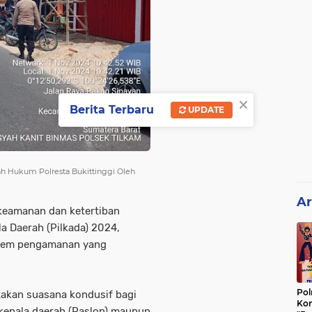
×
Berita Terbaru
UPDATE
h Hukum Polresta Bukittinggi Oleh
Ar
 keamanan dan ketertiban
a Daerah (Pilkada) 2024,
istem pengamanan yang
Pol
akan suasana kondusif bagi
Kon
n kepala daerah (Paslon) maupun