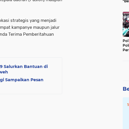
"Be
Per
okasi strategis yang menjadi
tempat kampanye maupun jalur
anda Terima Pemberitahuan
Pol
Pol
Per
Kep
9 Salurkan Bantuan di
aweh
ggi Sampaikan Pesan
Be