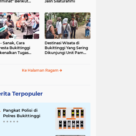
rminat" Berikut
Jalin Silaturahmi
syaratannya
 - Sanak, Cara
Destinasi Wisata di
resta Bukittinggi
Bukittinggi Yang Sering
kenalkan Tugas
Dikunjungi Unit Pam
olisian
Obvit Polresta
Bukittinggi
Ke Halaman Ragam
rita Terpopuler
Pangkat Polisi di
Polres Bukittinggi