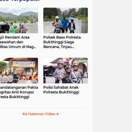
jir Rendam Area
Polsek Baso Polresta
sawahan dan
Bukittinggi Siaga
ilitas Umum di Nagari
Bencana, Tinjau
ang Tarok, Polsek
Dampak Banjir di Nagari
o Tinjau Lokasi
Salo
andatanganan Pakta
Polisi Sahabat Anak
egritas Anti Korupsi
Polresta Bukittinggi
resta Bukittinggi
Ke Halaman Video