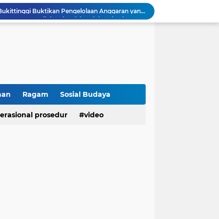
Polresta Bukittinggi Gelar Upacara Sertijab Sejumlah Pejabat dan laporan Kenaikan Pangkat Pengabdian
Cegah Penyalahgunaan Narkoba, Polresta Bukittinggi Gelar Penyuluhan di Nagari Pakan Sinayan
Sikum Polresta Bukittinggi Berikan Penyuluhan Hukum tentang KUHP Terbaru di Akfar Imam Bonjol
Wakapolsek Baso Jadi Narasumber Penyuluhan Bahaya Penyalahgunaan Narkoba di SMPN 1 Baso
Kasat Binmas Polresta Bukittinggi Berikan Penyuluhan Dampak Game Online dan Judi Online kepada Siswa Baru SMAN 1 Bukittinggi
Membangun Generasi Taat Aturan, Waka Polsek IV Koto Sosialisasikan Kesadaran Hukum dan Tertib Berlalu Lintas
Tanamkan Kesadaran Sejak Dini, Binmas Polresta Bukittinggi Sosialisasikan Bahaya NAPZA di SMPN 1 Bukittinggi
Perkuat Akuntabilitas dan Profesionalisme, Polresta Bukittinggi Terima Audit Kinerja Itwasum Polri Tahap II Tahun 2026
han
Ragam
Sosial Budaya
Polresta Bukittinggi Tingkatkan Kesadaran Masyarakat Cegah Kekerasan terhadap Perempuan dan TPPO
erasional prosedur
video
Raih IKPA 100, Polresta Bukittinggi Buktikan Pengelolaan Anggaran yang Profesional dan Akuntabel