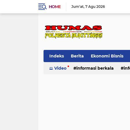
HOME
Jum'at
7 Agu 2026
Indeks
Berita
Ekonomi Bisnis
Standard Operasional Prosedur
Video
informasi berkala
in
Vi