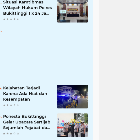
Situasi Kamtibmas
Wilayah Hukum Polres
Bukittinggi 1 x 24 Jam
Senin 27 Juni 2022
Kejahatan Terjadi
Karena Ada Niat dan
Kesempatan
Polresta Bukittinggi
Gelar Upacara Sertijab
Sejumlah Pejabat dan
laporan Kenaikan
Pangkat Pengabdian