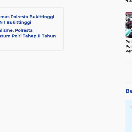
"Be
Per
mas Polresta Bukittinggi
 1 Bukittinggi
lisme, Polresta
wasum Polri Tahap II Tahun
Pol
Pol
Per
Kep
Be