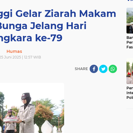
nggi Gelar Ziarah Makam
Bunga Jelang Hari
ngkara ke-79
Ban
Per
Fas
Humas
Pad
Bas
25 Juni 2025 | 12:57 WIB
SHARE
Pen
Int
Pol