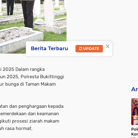
×
Berita Terbaru
UPDATE
ni 2025 Dalam rangka
n 2025, Polresta Bukittinggi
bur bunga di Taman Makam
Ar
atan dan penghargaan kepada
 kemerdekaan dan keamanan
gikuti prosesi ziarah makam
h rasa hormat.
Pol
Kon