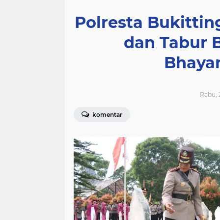
Polresta Bukitti
dan Tabur 
Bhaya
Rabu, 
komentar