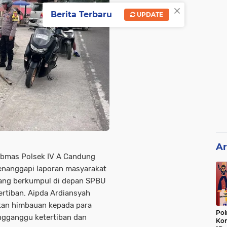
×
Berita Terbaru
UPDATE
Ar
tibmas Polsek IV A Candung
menanggapi laporan masyarakat
ang berkumpul di depan SPBU
rtiban. Aipda Ardiansyah
kan himbauan kepada para
Pol
ngganggu ketertiban dan
Kon