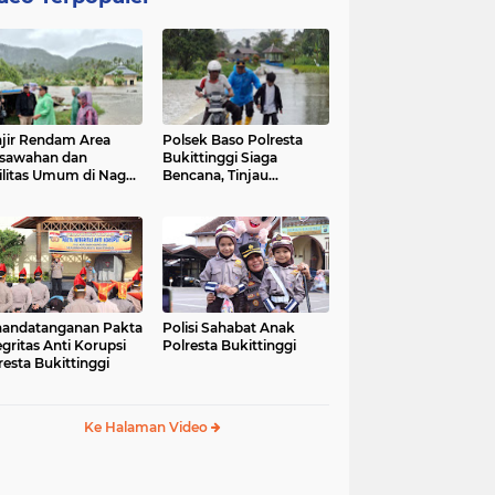
jir Rendam Area
Polsek Baso Polresta
sawahan dan
Bukittinggi Siaga
ilitas Umum di Nagari
Bencana, Tinjau
ang Tarok, Polsek
Dampak Banjir di Nagari
o Tinjau Lokasi
Salo
andatanganan Pakta
Polisi Sahabat Anak
egritas Anti Korupsi
Polresta Bukittinggi
resta Bukittinggi
Ke Halaman Video