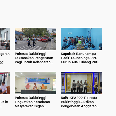
ggaran
Polresta Bukittinggi
Kapolsek Banuhampu
Laksanakan Pengaturan
Hadiri Launching SPPG
ggi
Pagi untuk Kelancaran
Gurun Aua Kubang Putiah
Arus Lalu Lintas
Dukung Program
Pemerintah
Polresta Bukittinggi
Raih IKPA 100, Polresta
 Jalin
Tingkatkan Kesadaran
Bukittinggi Buktikan
Masyarakat Cegah
Pengelolaan Anggaran
older,
Kekerasan terhadap
yang Profesional dan
Perempuan dan TPPO
Akuntabel