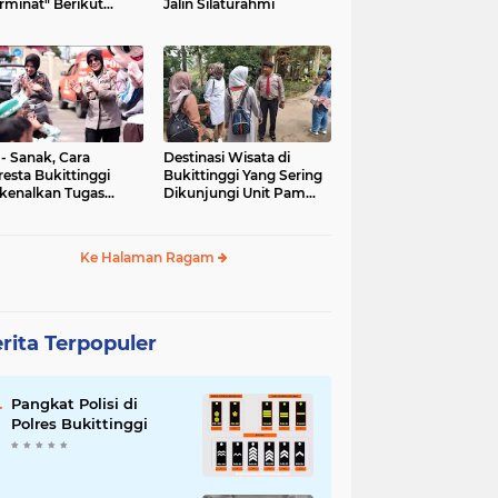
rminat" Berikut
Jalin Silaturahmi
syaratannya
 - Sanak, Cara
Destinasi Wisata di
resta Bukittinggi
Bukittinggi Yang Sering
kenalkan Tugas
Dikunjungi Unit Pam
olisian
Obvit Polresta
Bukittinggi
Ke Halaman Ragam
rita Terpopuler
Pangkat Polisi di
Polres Bukittinggi