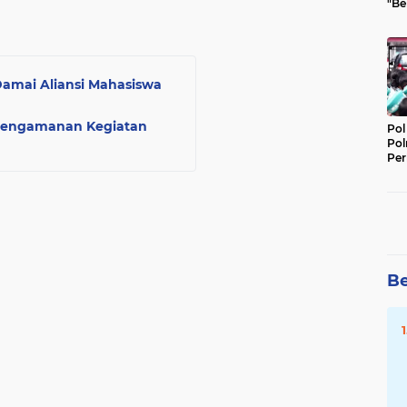
"Be
Per
Damai Aliansi Mahasiswa
 Pengamanan Kegiatan
Pol
Pol
Per
Kep
Be