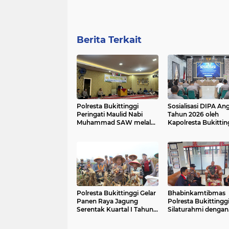
Berita Terkait
Polresta Bukittinggi
Sosialisasi DIPA An
Peringati Maulid Nabi
Tahun 2026 oleh
Muhammad SAW melalui
Kapolresta Bukittin
Kegiatan Binrohtal
Polresta Bukittinggi Gelar
Bhabinkamtibmas
Panen Raya Jagung
Polresta Bukittinggi
Serentak Kuartal I Tahun
Silaturahmi dengan
2026
Babinsa dan Stakeh
Wujudkan Wilayah