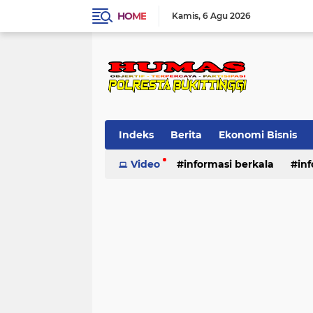
HOME
Kamis
6 Agu 2026
Indeks
Berita
Ekonomi Bisnis
Standard Operasional Prosedur
Video
informasi berkala
in
Vi