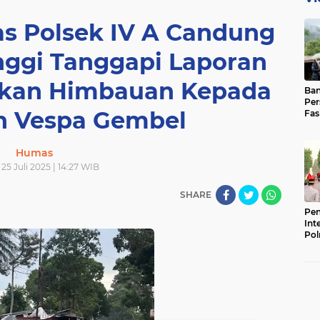
 Polsek IV A Candung
inggi Tanggapi Laporan
rikan Himbauan Kepada
Ban
Per
 Vespa Gembel
Fas
Pad
Bas
Humas
25 Juli 2025 | 14:27 WIB
SHARE
Pen
Int
Pol