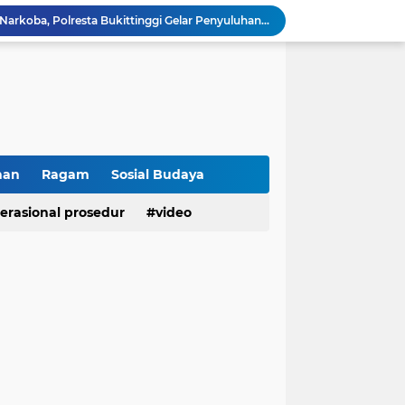
Cegah Penyalahgunaan Narkoba, Polresta Bukittinggi Gelar Penyuluhan di Nagari Pakan Sinayan
Sikum Polresta Bukittinggi Berikan Penyuluhan Hukum tentang KUHP Terbaru di Akfar Imam Bonjol
Wakapolsek Baso Jadi Narasumber Penyuluhan Bahaya Penyalahgunaan Narkoba di SMPN 1 Baso
Kasat Binmas Polresta Bukittinggi Berikan Penyuluhan Dampak Game Online dan Judi Online kepada Siswa Baru SMAN 1 Bukittinggi
Membangun Generasi Taat Aturan, Waka Polsek IV Koto Sosialisasikan Kesadaran Hukum dan Tertib Berlalu Lintas
Tanamkan Kesadaran Sejak Dini, Binmas Polresta Bukittinggi Sosialisasikan Bahaya NAPZA di SMPN 1 Bukittinggi
Perkuat Akuntabilitas dan Profesionalisme, Polresta Bukittinggi Terima Audit Kinerja Itwasum Polri Tahap II Tahun 2026
Polresta Bukittinggi Tingkatkan Kesadaran Masyarakat Cegah Kekerasan terhadap Perempuan dan TPPO
han
Ragam
Sosial Budaya
Raih IKPA 100, Polresta Bukittinggi Buktikan Pengelolaan Anggaran yang Profesional dan Akuntabel
erasional prosedur
video
Polresta Bukittinggi Gelar Upacara Sertijab Sejumlah Pejabat dan laporan Kenaikan Pangkat Pengabdian