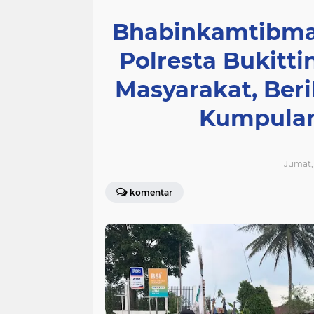
Bhabinkamtibmas
Polresta Bukitt
Masyarakat, Be
Kumpulan
Jumat, 
komentar