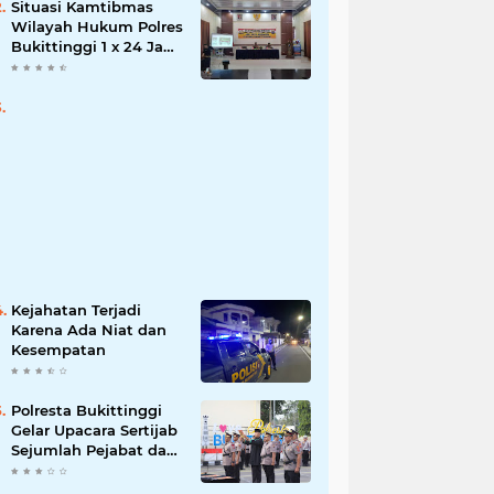
Situasi Kamtibmas
Wilayah Hukum Polres
Bukittinggi 1 x 24 Jam
Senin 27 Juni 2022
Kejahatan Terjadi
Karena Ada Niat dan
Kesempatan
Polresta Bukittinggi
Gelar Upacara Sertijab
Sejumlah Pejabat dan
laporan Kenaikan
Pangkat Pengabdian