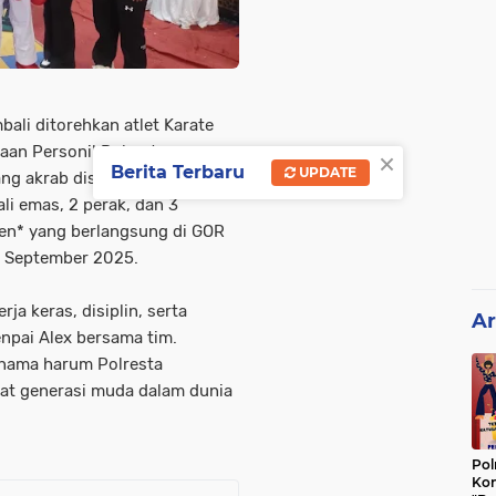
ali ditorehkan atlet Karate
×
aan Personil Polresta
Berita Terbaru
UPDATE
ang akrab disapa Senpai Alex.
i emas, 2 perak, dan 3
en* yang berlangsung di GOR
7 September 2025.
rja keras, disiplin, serta
Ar
enpai Alex bersama tim.
 nama harum Polresta
at generasi muda dalam dunia
Pol
Kon