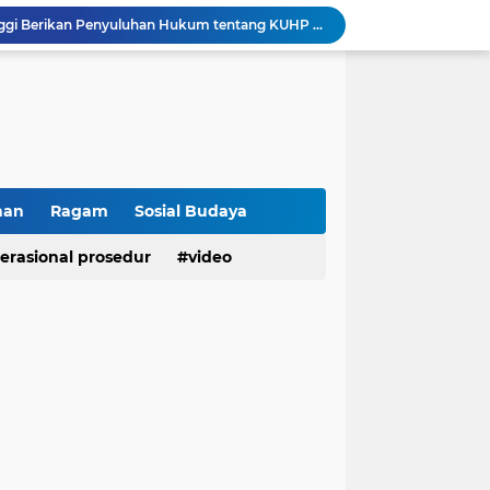
Wakapolsek Baso Jadi Narasumber Penyuluhan Bahaya Penyalahgunaan Narkoba di SMPN 1 Baso
Kasat Binmas Polresta Bukittinggi Berikan Penyuluhan Dampak Game Online dan Judi Online kepada Siswa Baru SMAN 1 Bukittinggi
Membangun Generasi Taat Aturan, Waka Polsek IV Koto Sosialisasikan Kesadaran Hukum dan Tertib Berlalu Lintas
Tanamkan Kesadaran Sejak Dini, Binmas Polresta Bukittinggi Sosialisasikan Bahaya NAPZA di SMPN 1 Bukittinggi
Perkuat Akuntabilitas dan Profesionalisme, Polresta Bukittinggi Terima Audit Kinerja Itwasum Polri Tahap II Tahun 2026
Polresta Bukittinggi Tingkatkan Kesadaran Masyarakat Cegah Kekerasan terhadap Perempuan dan TPPO
Raih IKPA 100, Polresta Bukittinggi Buktikan Pengelolaan Anggaran yang Profesional dan Akuntabel
Polresta Bukittinggi Gelar Upacara Sertijab Sejumlah Pejabat dan laporan Kenaikan Pangkat Pengabdian
han
Ragam
Sosial Budaya
Cegah Penyalahgunaan Narkoba, Polresta Bukittinggi Gelar Penyuluhan di Nagari Pakan Sinayan
erasional prosedur
video
Sikum Polresta Bukittinggi Berikan Penyuluhan Hukum tentang KUHP Terbaru di Akfar Imam Bonjol