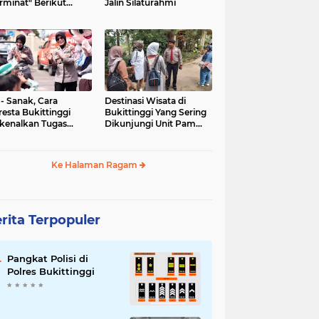
rminat" Berikut
Jalin Silaturahmi
syaratannya
 - Sanak, Cara
Destinasi Wisata di
resta Bukittinggi
Bukittinggi Yang Sering
kenalkan Tugas
Dikunjungi Unit Pam
olisian
Obvit Polresta
Bukittinggi
Ke Halaman Ragam
rita Terpopuler
Pangkat Polisi di
Polres Bukittinggi