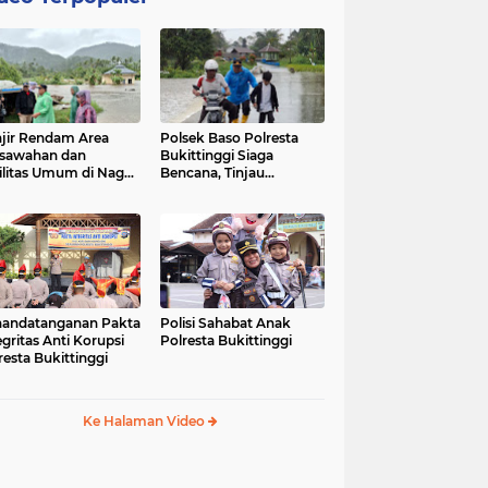
jir Rendam Area
Polsek Baso Polresta
sawahan dan
Bukittinggi Siaga
ilitas Umum di Nagari
Bencana, Tinjau
ang Tarok, Polsek
Dampak Banjir di Nagari
o Tinjau Lokasi
Salo
andatanganan Pakta
Polisi Sahabat Anak
egritas Anti Korupsi
Polresta Bukittinggi
resta Bukittinggi
Ke Halaman Video