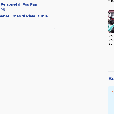
"Be
 Personel di Pos Pam
Per
ang
Sabet Emas di Piala Dunia
Pol
Pol
Per
Kep
Be