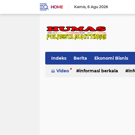
HOME
Kamis
6 Agu 2026
Indeks
Berita
Ekonomi Bisnis
Standard Operasional Prosedur
Video
informasi berkala
in
Vi