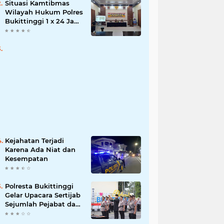
Situasi Kamtibmas
Wilayah Hukum Polres
Bukittinggi 1 x 24 Jam
Senin 27 Juni 2022
Kejahatan Terjadi
Karena Ada Niat dan
Kesempatan
Polresta Bukittinggi
Gelar Upacara Sertijab
Sejumlah Pejabat dan
laporan Kenaikan
Pangkat Pengabdian