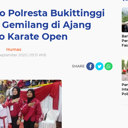
o Polresta Bukittinggi
i Gemilang di Ajang
o Karate Open
Ban
Per
Fas
Humas
Pad
Bas
September 2025 | 09:51 WIB
SHARE
Pen
Int
Pol