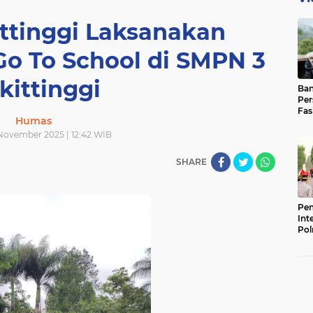
ittinggi Laksanakan
Go To School di SMPN 3
kittinggi
Ban
Per
Fas
Humas
Pad
Bas
 November 2025 | 12:42 WIB
SHARE
Pen
Int
Pol