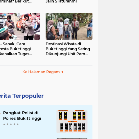
rminat" Berikut
Jalin Silaturahmi
syaratannya
 - Sanak, Cara
Destinasi Wisata di
resta Bukittinggi
Bukittinggi Yang Sering
kenalkan Tugas
Dikunjungi Unit Pam
olisian
Obvit Polresta
Bukittinggi
Ke Halaman Ragam
rita Terpopuler
Pangkat Polisi di
Polres Bukittinggi