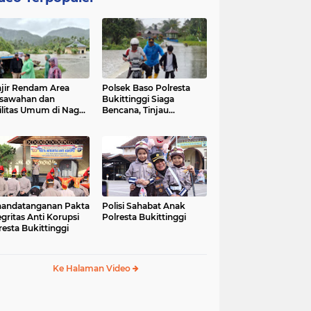
jir Rendam Area
Polsek Baso Polresta
sawahan dan
Bukittinggi Siaga
ilitas Umum di Nagari
Bencana, Tinjau
ang Tarok, Polsek
Dampak Banjir di Nagari
o Tinjau Lokasi
Salo
andatanganan Pakta
Polisi Sahabat Anak
egritas Anti Korupsi
Polresta Bukittinggi
resta Bukittinggi
Ke Halaman Video