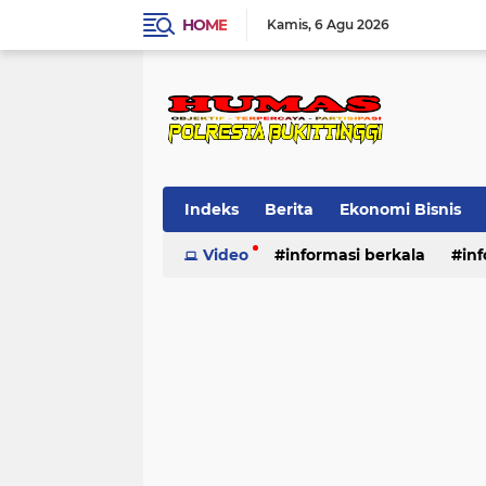
HOME
Kamis
6 Agu 2026
Indeks
Berita
Ekonomi Bisnis
Standard Operasional Prosedur
Video
informasi berkala
in
Vi