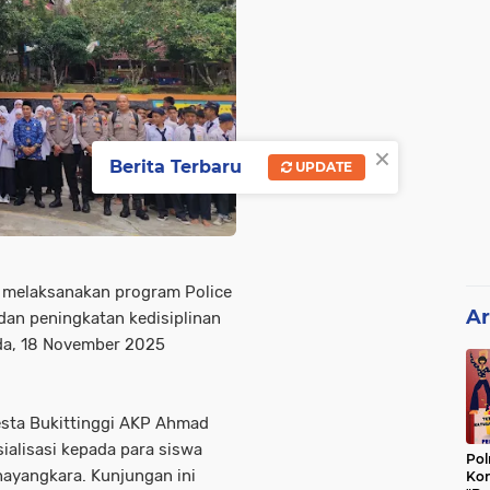
×
Berita Terbaru
UPDATE
li melaksanakan program Police
Ar
dan peningkatan kedisiplinan
ada, 18 November 2025
sta Bukittinggi AKP Ahmad
alisasi kepada para siswa
Pol
hayangkara. Kunjungan ini
Kon