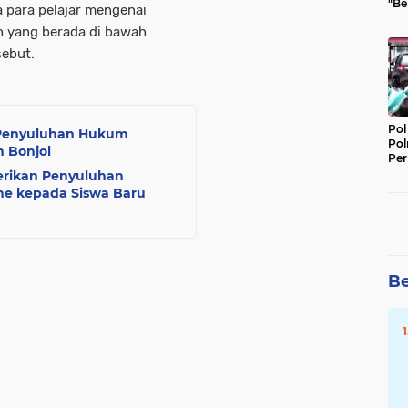
"Be
para pelajar mengenai
Per
h yang berada di bawah
ebut.
Pol
n Penyuluhan Hukum
Pol
 Bonjol
Per
Kep
Berikan Penyuluhan
ne kepada Siswa Baru
Be