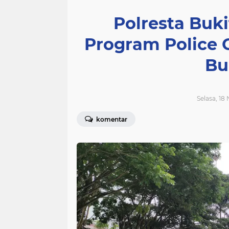
Polresta Buk
Program Police 
Bu
Selasa, 18
komentar