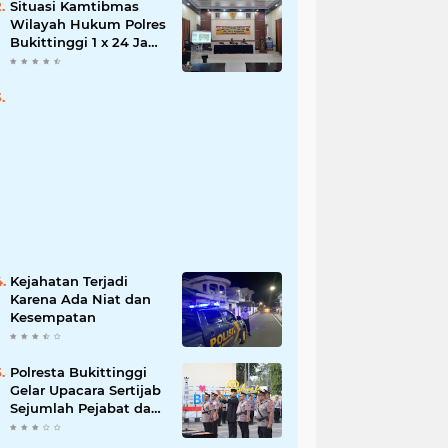
Situasi Kamtibmas
Wilayah Hukum Polres
Bukittinggi 1 x 24 Jam
Senin 27 Juni 2022
Kejahatan Terjadi
Karena Ada Niat dan
Kesempatan
Polresta Bukittinggi
Gelar Upacara Sertijab
Sejumlah Pejabat dan
laporan Kenaikan
Pangkat Pengabdian