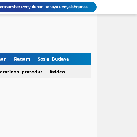
Kasat Binmas Polresta Bukittinggi Berikan Penyuluhan Dampak Game Online dan Judi Online kepada Siswa Baru SMAN 1 Bukittinggi
Membangun Generasi Taat Aturan, Waka Polsek IV Koto Sosialisasikan Kesadaran Hukum dan Tertib Berlalu Lintas
Tanamkan Kesadaran Sejak Dini, Binmas Polresta Bukittinggi Sosialisasikan Bahaya NAPZA di SMPN 1 Bukittinggi
Perkuat Akuntabilitas dan Profesionalisme, Polresta Bukittinggi Terima Audit Kinerja Itwasum Polri Tahap II Tahun 2026
Polresta Bukittinggi Tingkatkan Kesadaran Masyarakat Cegah Kekerasan terhadap Perempuan dan TPPO
Raih IKPA 100, Polresta Bukittinggi Buktikan Pengelolaan Anggaran yang Profesional dan Akuntabel
Polresta Bukittinggi Gelar Upacara Sertijab Sejumlah Pejabat dan laporan Kenaikan Pangkat Pengabdian
Cegah Penyalahgunaan Narkoba, Polresta Bukittinggi Gelar Penyuluhan di Nagari Pakan Sinayan
han
Ragam
Sosial Budaya
Sikum Polresta Bukittinggi Berikan Penyuluhan Hukum tentang KUHP Terbaru di Akfar Imam Bonjol
erasional prosedur
video
Wakapolsek Baso Jadi Narasumber Penyuluhan Bahaya Penyalahgunaan Narkoba di SMPN 1 Baso