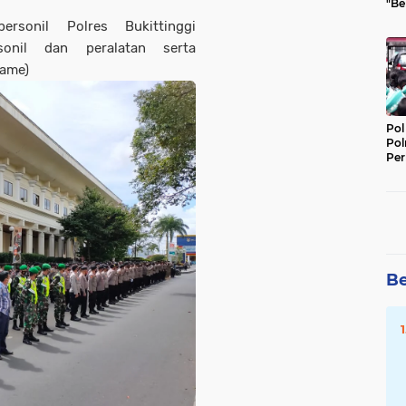
"Be
Per
rsonil Polres Bukittinggi
onil dan peralatan serta
Game)
Pol
Pol
Per
Kep
Be