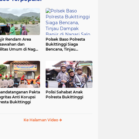
jir Rendam Area
Polsek Baso Polresta
sawahan dan
Bukittinggi Siaga
ilitas Umum di Nagari
Bencana, Tinjau
ang Tarok, Polsek
Dampak Banjir di Nagari
o Tinjau Lokasi
Salo
andatanganan Pakta
Polisi Sahabat Anak
egritas Anti Korupsi
Polresta Bukittinggi
resta Bukittinggi
Ke Halaman Video