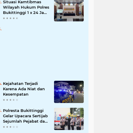
Situasi Kamtibmas
Wilayah Hukum Polres
Bukittinggi 1 x 24 Jam
Senin 27 Juni 2022
Kejahatan Terjadi
Karena Ada Niat dan
Kesempatan
Polresta Bukittinggi
Gelar Upacara Sertijab
Sejumlah Pejabat dan
laporan Kenaikan
Pangkat Pengabdian