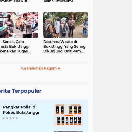
rminat" Berikut
Jalin Silaturahmi
syaratannya
 - Sanak, Cara
Destinasi Wisata di
resta Bukittinggi
Bukittinggi Yang Sering
kenalkan Tugas
Dikunjungi Unit Pam
olisian
Obvit Polresta
Bukittinggi
Ke Halaman Ragam
rita Terpopuler
Pangkat Polisi di
Polres Bukittinggi