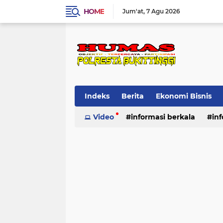
HOME
Jum'at
7 Agu 2026
Indeks
Berita
Ekonomi Bisnis
Standard Operasional Prosedur
Video
informasi berkala
in
Vi