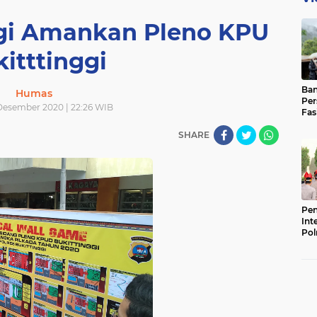
ggi Amankan Pleno KPU
itttinggi
Ban
Humas
Per
 Desember 2020 | 22:26 WIB
Fas
Pad
SHARE
Bas
Pen
Int
Pol