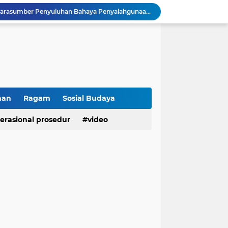
Kasat Binmas Polresta Bukittinggi Berikan Penyuluhan Dampak Game Online dan Judi Online kepada Siswa Baru SMAN 1 Bukittinggi
Membangun Generasi Taat Aturan, Waka Polsek IV Koto Sosialisasikan Kesadaran Hukum dan Tertib Berlalu Lintas
Tanamkan Kesadaran Sejak Dini, Binmas Polresta Bukittinggi Sosialisasikan Bahaya NAPZA di SMPN 1 Bukittinggi
Penguatan Akuntabilitas dan Tata Kelola, Polresta Bukittinggi Terima Audit Kinerja dari Tim BPK RI
Polresta Bukittinggi Tingkatkan Kesadaran Masyarakat Cegah Kekerasan terhadap Perempuan dan TPPO
Raih IKPA 100, Polresta Bukittinggi Buktikan Pengelolaan Anggaran yang Profesional dan Akuntabel
Polresta Bukittinggi Gelar Upacara Sertijab Sejumlah Pejabat dan laporan Kenaikan Pangkat Pengabdian
Cegah Penyalahgunaan Narkoba, Polresta Bukittinggi Gelar Penyuluhan di Nagari Pakan Sinayan
han
Ragam
Sosial Budaya
Sikum Polresta Bukittinggi Berikan Penyuluhan Hukum tentang KUHP Terbaru di Akfar Imam Bonjol
erasional prosedur
video
Wakapolsek Baso Jadi Narasumber Penyuluhan Bahaya Penyalahgunaan Narkoba di SMPN 1 Baso