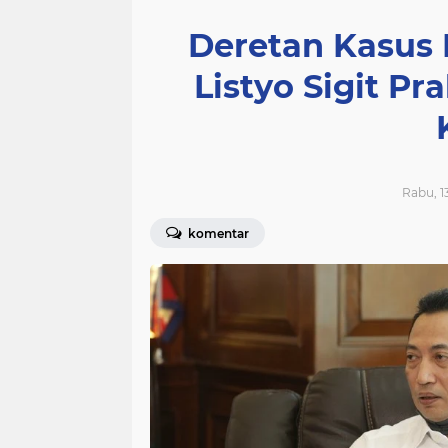
Deretan Kasus
Listyo Sigit P
Rabu, 13
komentar