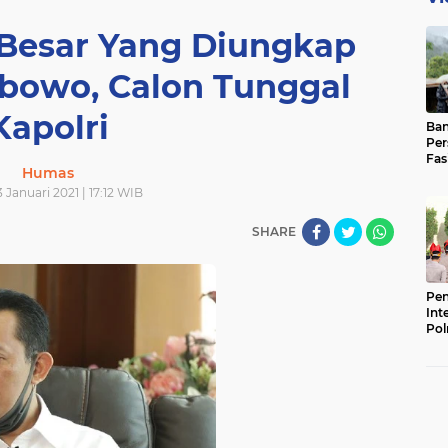
 Besar Yang Diungkap
rabowo, Calon Tunggal
Kapolri
Ban
Per
Fas
Humas
Pad
Bas
 Januari 2021 | 17:12 WIB
SHARE
Pen
Int
Pol