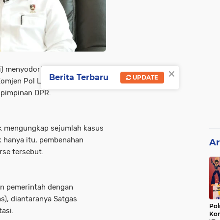
×
i) menyodorkan nama Kepala
Berita Terbaru
UPDATE
omjen Pol Listyo Sigit
e pimpinan DPR.
ak mengungkap sejumlah kasus
k hanya itu, pembenahan
Ar
rse tersebut.
an pemerintah dengan
), diantaranya Satgas
Pol
asi.
Kon