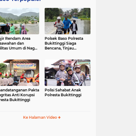
jir Rendam Area
Polsek Baso Polresta
sawahan dan
Bukittinggi Siaga
ilitas Umum di Nagari
Bencana, Tinjau
ang Tarok, Polsek
Dampak Banjir di Nagari
o Tinjau Lokasi
Salo
andatanganan Pakta
Polisi Sahabat Anak
egritas Anti Korupsi
Polresta Bukittinggi
resta Bukittinggi
Ke Halaman Video