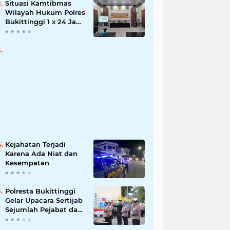
Situasi Kamtibmas
Wilayah Hukum Polres
Bukittinggi 1 x 24 Jam
Senin 27 Juni 2022
Kejahatan Terjadi
Karena Ada Niat dan
Kesempatan
Polresta Bukittinggi
Gelar Upacara Sertijab
Sejumlah Pejabat dan
laporan Kenaikan
Pangkat Pengabdian