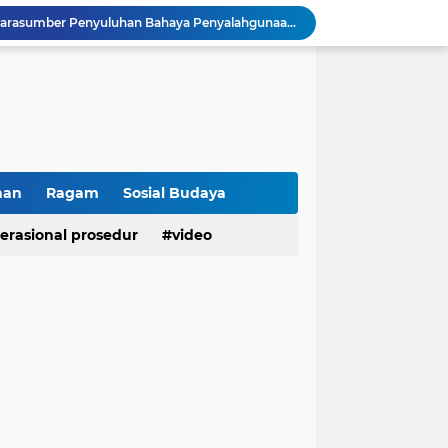
Wakapolsek Baso Jadi Narasumber Penyuluhan Bahaya Penyalahgunaan Narkoba di SMPN 1 Baso
Kasat Binmas Polresta Bukittinggi Berikan Penyuluhan Dampak Game Online dan Judi Online kepada Siswa Baru SMAN 1 Bukittinggi
Membangun Generasi Taat Aturan, Waka Polsek IV Koto Sosialisasikan Kesadaran Hukum dan Tertib Berlalu Lintas
Tanamkan Kesadaran Sejak Dini, Binmas Polresta Bukittinggi Sosialisasikan Bahaya NAPZA di SMPN 1 Bukittinggi
Penguatan Akuntabilitas dan Tata Kelola, Polresta Bukittinggi Terima Audit Kinerja dari Tim BPK RI
Polresta Bukittinggi Tingkatkan Kesadaran Masyarakat Cegah Kekerasan terhadap Perempuan dan TPPO
Raih IKPA 100, Polresta Bukittinggi Buktikan Pengelolaan Anggaran yang Profesional dan Akuntabel
Polresta Bukittinggi Gelar Upacara Sertijab Sejumlah Pejabat dan laporan Kenaikan Pangkat Pengabdian
han
Ragam
Sosial Budaya
Cegah Penyalahgunaan Narkoba, Polresta Bukittinggi Gelar Penyuluhan di Nagari Pakan Sinayan
erasional prosedur
video
Sikum Polresta Bukittinggi Berikan Penyuluhan Hukum tentang KUHP Terbaru di Akfar Imam Bonjol