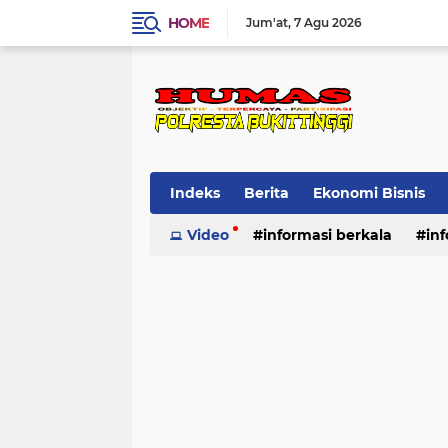
HOME
Jum'at
7 Agu 2026
Indeks
Berita
Ekonomi Bisnis
Standard Operasional Prosedur
Video
informasi berkala
in
Vi