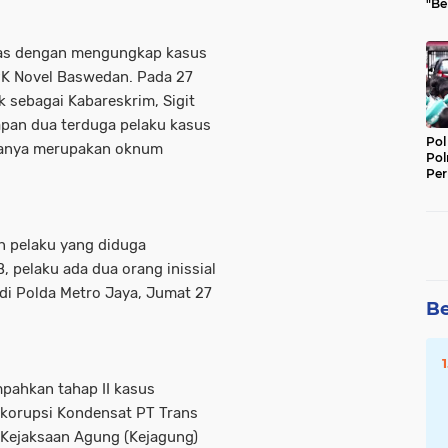
"Be
Per
 gas dengan mengungkap kasus
PK Novel Baswedan. Pada 27
k sebagai Kabareskrim, Sigit
an dua terduga pelaku kasus
Pol
duanya merupakan oknum
Pol
Per
Kep
n pelaku yang diduga
 pelaku ada dua orang inissial
 di Polda Metro Jaya, Jumat 27
Be
mpahkan tahap II kasus
 korupsi Kondensat PT Trans
e Kejaksaan Agung (Kejagung)