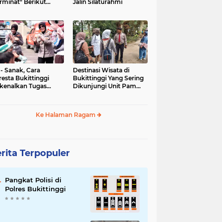
rminat" Berikut
Jalin Silaturahmi
syaratannya
 - Sanak, Cara
Destinasi Wisata di
resta Bukittinggi
Bukittinggi Yang Sering
kenalkan Tugas
Dikunjungi Unit Pam
olisian
Obvit Polresta
Bukittinggi
Ke Halaman Ragam
rita Terpopuler
Pangkat Polisi di
Polres Bukittinggi