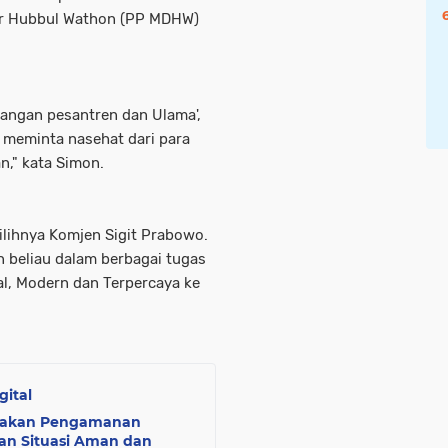
kir Hubbul Wathon (PP MDHW)
alangan pesantren dan Ulama',
 meminta nasehat dari para
n," kata Simon.
ilihnya Komjen Sigit Prabowo.
an beliau dalam berbagai tugas
al, Modern dan Terpercaya ke
gital
sanakan Pengamanan
an Situasi Aman dan