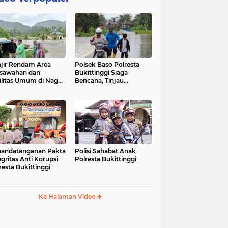
jir Rendam Area
Polsek Baso Polresta
sawahan dan
Bukittinggi Siaga
ilitas Umum di Nagari
Bencana, Tinjau
ang Tarok, Polsek
Dampak Banjir di Nagari
o Tinjau Lokasi
Salo
andatanganan Pakta
Polisi Sahabat Anak
egritas Anti Korupsi
Polresta Bukittinggi
resta Bukittinggi
Ke Halaman Video