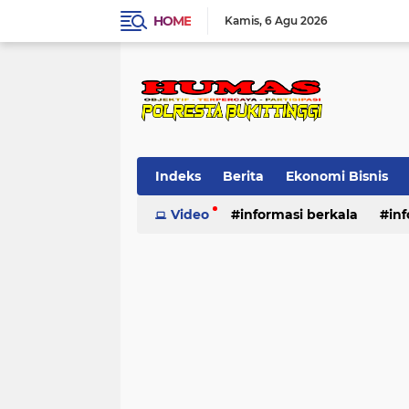
HOME
Kamis
6 Agu 2026
Indeks
Berita
Ekonomi Bisnis
Standard Operasional Prosedur
Video
informasi berkala
in
Vi