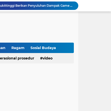
Kasat Binmas Polresta Bukittinggi Berikan Penyuluhan Dampak Game Online dan Judi Online kepada Siswa Baru SMAN 1 Bukittinggi
Membangun Generasi Taat Aturan, Waka Polsek IV Koto Sosialisasikan Kesadaran Hukum dan Tertib Berlalu Lintas
Tanamkan Kesadaran Sejak Dini, Binmas Polresta Bukittinggi Sosialisasikan Bahaya NAPZA di SMPN 1 Bukittinggi
Perkuat Akuntabilitas dan Profesionalisme, Polresta Bukittinggi Terima Audit Kinerja Itwasum Polri Tahap II Tahun 2026
Polresta Bukittinggi Tingkatkan Kesadaran Masyarakat Cegah Kekerasan terhadap Perempuan dan TPPO
Raih IKPA 100, Polresta Bukittinggi Buktikan Pengelolaan Anggaran yang Profesional dan Akuntabel
Polresta Bukittinggi Gelar Upacara Sertijab Sejumlah Pejabat dan laporan Kenaikan Pangkat Pengabdian
Cegah Penyalahgunaan Narkoba, Polresta Bukittinggi Gelar Penyuluhan di Nagari Pakan Sinayan
han
Ragam
Sosial Budaya
Sikum Polresta Bukittinggi Berikan Penyuluhan Hukum tentang KUHP Terbaru di Akfar Imam Bonjol
erasional prosedur
video
Wakapolsek Baso Jadi Narasumber Penyuluhan Bahaya Penyalahgunaan Narkoba di SMPN 1 Baso