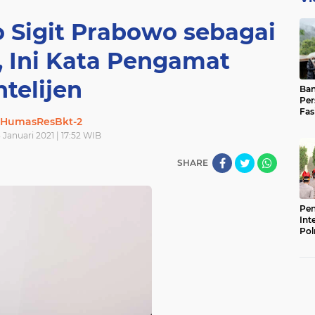
o Sigit Prabowo sebagai
, Ini Kata Pengamat
ntelijen
Ban
Per
Fas
HumasResBkt-2
Pad
Bas
 Januari 2021 | 17:52 WIB
SHARE
Pen
Int
Pol