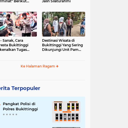
rminat" Berikut
Jalin Silaturahmi
syaratannya
 - Sanak, Cara
Destinasi Wisata di
resta Bukittinggi
Bukittinggi Yang Sering
kenalkan Tugas
Dikunjungi Unit Pam
olisian
Obvit Polresta
Bukittinggi
Ke Halaman Ragam
rita Terpopuler
Pangkat Polisi di
Polres Bukittinggi