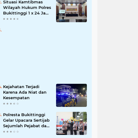
Situasi Kamtibmas
Wilayah Hukum Polres
Bukittinggi 1 x 24 Jam
Senin 27 Juni 2022
Kejahatan Terjadi
Karena Ada Niat dan
Kesempatan
Polresta Bukittinggi
Gelar Upacara Sertijab
Sejumlah Pejabat dan
laporan Kenaikan
Pangkat Pengabdian