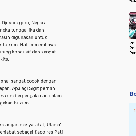
"Be
Per
n Djoyonegoro, Negara
neka tunggal ika dan
masih digunakan untuk
Pol
k hukum. Hal ini membawa
Pol
kurang kondusif dan sangat
Per
Kep
 kita.
ional sangat cocok dengan
epan. Apalagi Sigit pernah
Be
reskrim berpengalaman dalam
negakan hukum.
n kalangan masyarakat, Ulama'
enjabat sebagai Kapolres Pati