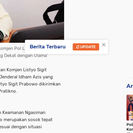
×
Berita Terbaru
UPDATE
omjen Pol Listyo Sigit
ng Dekat dengan Ulama'
n Komjen Listyo Sigit
Jenderal Idham Azis yang
yo Sigit Prabowo dikirimkan
Ar
ratikno.
dan Keamanan Ngasiman
o merupakan sosok tepat
Pol
esuai dengan situasi
Kon