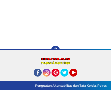
Facebook
Instagram
Pinterest
Twitter
YouTube
Redaksi
Pedoman Media Siber
Tentang Kami
Penguatan Akuntabilitas dan Tata Kelola, Polresta Buk
Link Internal
Polres Bukittinggi
Copyright ©
2026 Humas Polres Bukittinggi