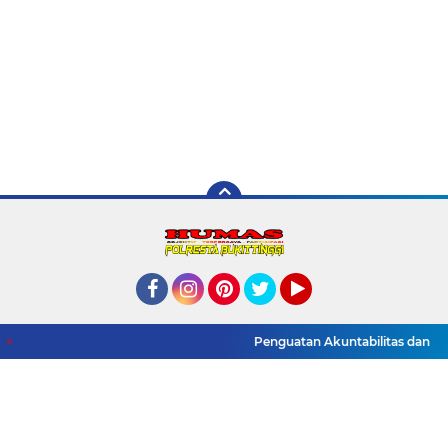
Facebook
Instagram
Pinterest
Twitter
YouTube
Redaksi
Pedoman Media Siber
Tentang Kami
Penguatan Akuntabilitas dan Tata K
Link Internal
Polres Bukittinggi
Copyright ©
2026 Humas Polres Bukittinggi