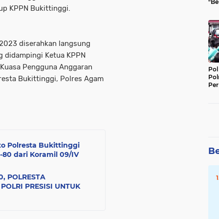
"Be
up KPPN Bukittinggi.
Per
 2023 diserahkan langsung
ang didampingi Ketua KPPN
uh Kuasa Pengguna Anggaran
Pol
Pol
olresta Bukittinggi, Polres Agam
Per
Kep
to Polresta Bukittinggi
Be
80 dari Koramil 09/IV
0, POLRESTA
POLRI PRESISI UNTUK