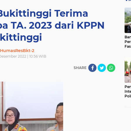
Bukittinggi Terima
a TA. 2023 dari KPPN
kittinggi
Ban
Per
Fas
HumasResBkt-2
Pad
Bas
Desember 2022 | 10:56 WIB
SHARE
Pen
Int
Pol