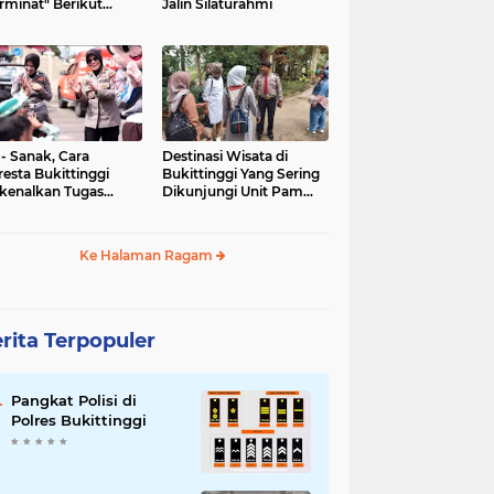
rminat" Berikut
Jalin Silaturahmi
syaratannya
 - Sanak, Cara
Destinasi Wisata di
resta Bukittinggi
Bukittinggi Yang Sering
kenalkan Tugas
Dikunjungi Unit Pam
olisian
Obvit Polresta
Bukittinggi
Ke Halaman Ragam
rita Terpopuler
Pangkat Polisi di
Polres Bukittinggi