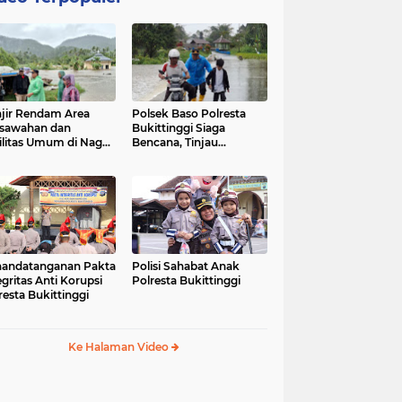
jir Rendam Area
Polsek Baso Polresta
sawahan dan
Bukittinggi Siaga
ilitas Umum di Nagari
Bencana, Tinjau
ang Tarok, Polsek
Dampak Banjir di Nagari
o Tinjau Lokasi
Salo
andatanganan Pakta
Polisi Sahabat Anak
egritas Anti Korupsi
Polresta Bukittinggi
resta Bukittinggi
Ke Halaman Video