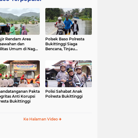
jir Rendam Area
Polsek Baso Polresta
sawahan dan
Bukittinggi Siaga
ilitas Umum di Nagari
Bencana, Tinjau
ang Tarok, Polsek
Dampak Banjir di Nagari
o Tinjau Lokasi
Salo
andatanganan Pakta
Polisi Sahabat Anak
egritas Anti Korupsi
Polresta Bukittinggi
resta Bukittinggi
Ke Halaman Video