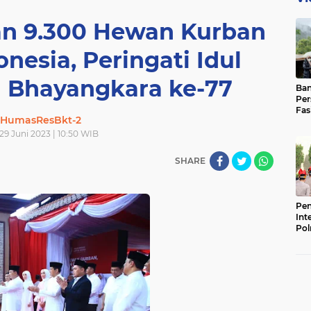
kan 9.300 Hewan Kurban
nesia, Peringati Idul
i Bhayangkara ke-77
Ban
Per
Fas
HumasResBkt-2
Pad
Bas
29 Juni 2023 | 10:50 WIB
SHARE
Pen
Int
Pol