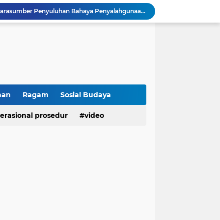
Wakapolsek Baso Jadi Narasumber Penyuluhan Bahaya Penyalahgunaan Narkoba di SMPN 1 Baso
Kasat Binmas Polresta Bukittinggi Berikan Penyuluhan Dampak Game Online dan Judi Online kepada Siswa Baru SMAN 1 Bukittinggi
Membangun Generasi Taat Aturan, Waka Polsek IV Koto Sosialisasikan Kesadaran Hukum dan Tertib Berlalu Lintas
Tanamkan Kesadaran Sejak Dini, Binmas Polresta Bukittinggi Sosialisasikan Bahaya NAPZA di SMPN 1 Bukittinggi
Penguatan Akuntabilitas dan Tata Kelola, Polresta Bukittinggi Terima Audit Kinerja dari Tim BPK RI
Polresta Bukittinggi Tingkatkan Kesadaran Masyarakat Cegah Kekerasan terhadap Perempuan dan TPPO
Raih IKPA 100, Polresta Bukittinggi Buktikan Pengelolaan Anggaran yang Profesional dan Akuntabel
Polresta Bukittinggi Gelar Upacara Sertijab Sejumlah Pejabat dan laporan Kenaikan Pangkat Pengabdian
han
Ragam
Sosial Budaya
Cegah Penyalahgunaan Narkoba, Polresta Bukittinggi Gelar Penyuluhan di Nagari Pakan Sinayan
erasional prosedur
video
Sikum Polresta Bukittinggi Berikan Penyuluhan Hukum tentang KUHP Terbaru di Akfar Imam Bonjol