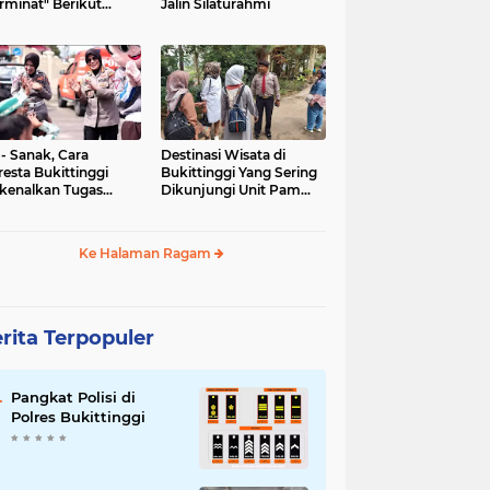
rminat" Berikut
Jalin Silaturahmi
syaratannya
 - Sanak, Cara
Destinasi Wisata di
resta Bukittinggi
Bukittinggi Yang Sering
kenalkan Tugas
Dikunjungi Unit Pam
olisian
Obvit Polresta
Bukittinggi
Ke Halaman Ragam
rita Terpopuler
Pangkat Polisi di
Polres Bukittinggi