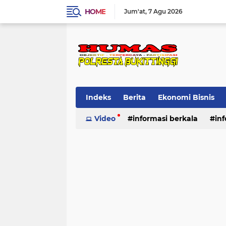
HOME
Jum'at
7 Agu 2026
Indeks
Berita
Ekonomi Bisnis
Standard Operasional Prosedur
Video
informasi berkala
in
Vi