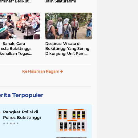
rminat" Berikut
Jalin Silaturahmi
syaratannya
 - Sanak, Cara
Destinasi Wisata di
resta Bukittinggi
Bukittinggi Yang Sering
kenalkan Tugas
Dikunjungi Unit Pam
olisian
Obvit Polresta
Bukittinggi
Ke Halaman Ragam
rita Terpopuler
Pangkat Polisi di
Polres Bukittinggi