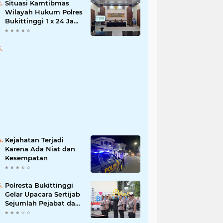
Situasi Kamtibmas
Wilayah Hukum Polres
Bukittinggi 1 x 24 Jam
Senin 27 Juni 2022
Kejahatan Terjadi
Karena Ada Niat dan
Kesempatan
Polresta Bukittinggi
Gelar Upacara Sertijab
Sejumlah Pejabat dan
laporan Kenaikan
Pangkat Pengabdian