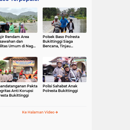
jir Rendam Area
Polsek Baso Polresta
sawahan dan
Bukittinggi Siaga
ilitas Umum di Nagari
Bencana, Tinjau
ang Tarok, Polsek
Dampak Banjir di Nagari
o Tinjau Lokasi
Salo
andatanganan Pakta
Polisi Sahabat Anak
egritas Anti Korupsi
Polresta Bukittinggi
resta Bukittinggi
Ke Halaman Video