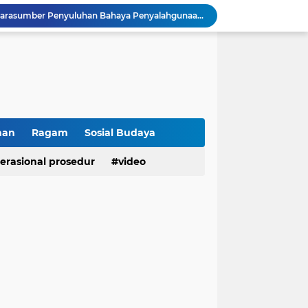
Wakapolsek Baso Jadi Narasumber Penyuluhan Bahaya Penyalahgunaan Narkoba di SMPN 1 Baso
Kasat Binmas Polresta Bukittinggi Berikan Penyuluhan Dampak Game Online dan Judi Online kepada Siswa Baru SMAN 1 Bukittinggi
Membangun Generasi Taat Aturan, Waka Polsek IV Koto Sosialisasikan Kesadaran Hukum dan Tertib Berlalu Lintas
Tanamkan Kesadaran Sejak Dini, Binmas Polresta Bukittinggi Sosialisasikan Bahaya NAPZA di SMPN 1 Bukittinggi
Penguatan Akuntabilitas dan Tata Kelola, Polresta Bukittinggi Terima Audit Kinerja dari Tim BPK RI
Polresta Bukittinggi Tingkatkan Kesadaran Masyarakat Cegah Kekerasan terhadap Perempuan dan TPPO
Raih IKPA 100, Polresta Bukittinggi Buktikan Pengelolaan Anggaran yang Profesional dan Akuntabel
Polresta Bukittinggi Gelar Upacara Sertijab Sejumlah Pejabat dan laporan Kenaikan Pangkat Pengabdian
han
Ragam
Sosial Budaya
Cegah Penyalahgunaan Narkoba, Polresta Bukittinggi Gelar Penyuluhan di Nagari Pakan Sinayan
erasional prosedur
video
Sikum Polresta Bukittinggi Berikan Penyuluhan Hukum tentang KUHP Terbaru di Akfar Imam Bonjol