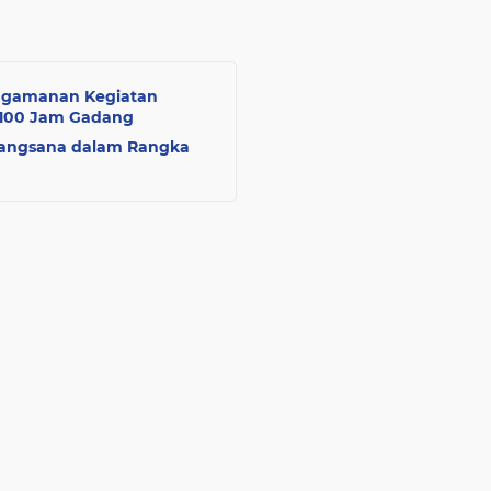
engamanan Kegiatan
-100 Jam Gadang
njangsana dalam Rangka