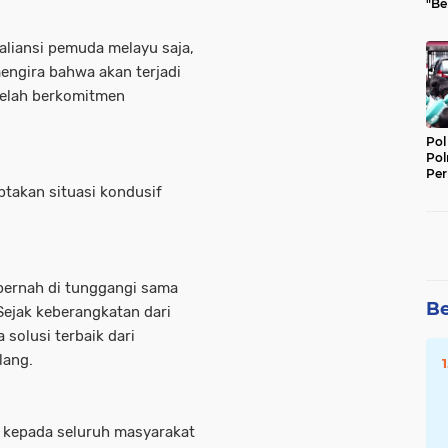
"Be
Per
 aliansi pemuda melayu saja,
mengira bahwa akan terjadi
 telah berkomitmen
Pol
Pol
Per
Kep
ptakan situasi kondusif
pernah di tunggangi sama
Be
Sejak keberangkatan dari
solusi terbaik dari
lang.
h kepada seluruh masyarakat