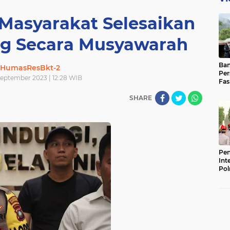
 Masyarakat Selesaikan
g Secara Musyawarah
Ban
HumasResBkt-2
Per
 September 2023 | 12:28 WIB
Fas
Pad
SHARE
Bas
Pen
Int
Pol