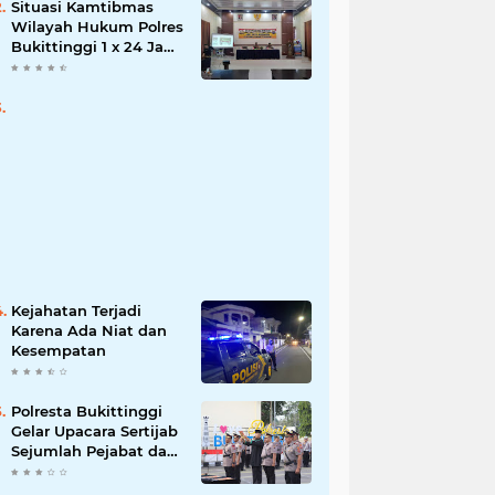
Situasi Kamtibmas
Wilayah Hukum Polres
Bukittinggi 1 x 24 Jam
Senin 27 Juni 2022
Kejahatan Terjadi
Karena Ada Niat dan
Kesempatan
Polresta Bukittinggi
Gelar Upacara Sertijab
Sejumlah Pejabat dan
laporan Kenaikan
Pangkat Pengabdian