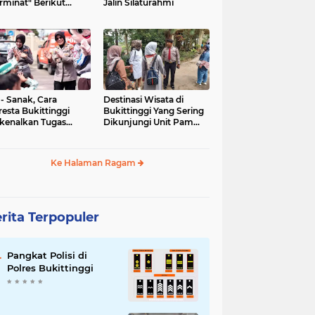
rminat" Berikut
Jalin Silaturahmi
syaratannya
 - Sanak, Cara
Destinasi Wisata di
resta Bukittinggi
Bukittinggi Yang Sering
kenalkan Tugas
Dikunjungi Unit Pam
olisian
Obvit Polresta
Bukittinggi
Ke Halaman Ragam
rita Terpopuler
Pangkat Polisi di
Polres Bukittinggi