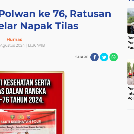
Polwan ke 76, Ratusan
lar Napak Tilas
Ban
Humas
Per
2 Agustus 2024 | 13:36 WIB
Fas
Pad
SHARE
Bas
Pen
Int
Pol