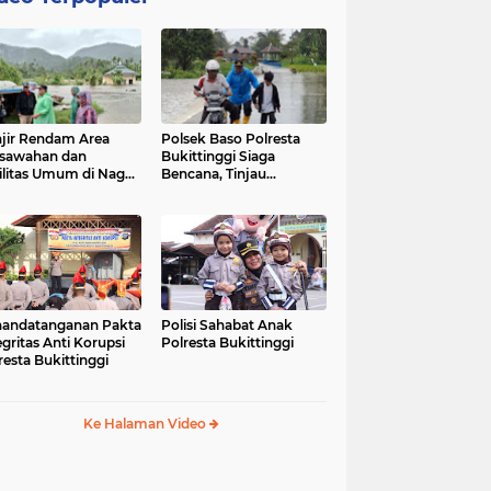
jir Rendam Area
Polsek Baso Polresta
sawahan dan
Bukittinggi Siaga
ilitas Umum di Nagari
Bencana, Tinjau
ang Tarok, Polsek
Dampak Banjir di Nagari
o Tinjau Lokasi
Salo
andatanganan Pakta
Polisi Sahabat Anak
egritas Anti Korupsi
Polresta Bukittinggi
resta Bukittinggi
Ke Halaman Video