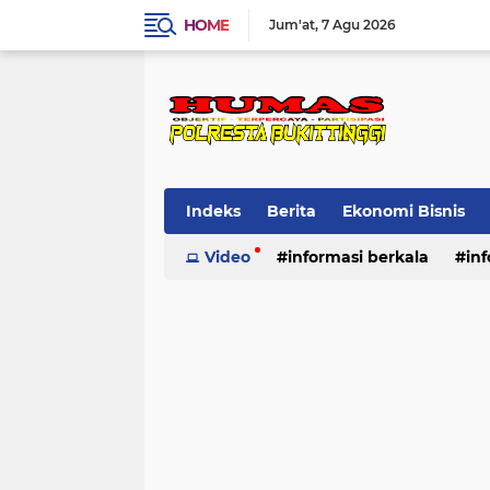
HOME
Jum'at
7 Agu 2026
Indeks
Berita
Ekonomi Bisnis
Standard Operasional Prosedur
Video
informasi berkala
in
Vi