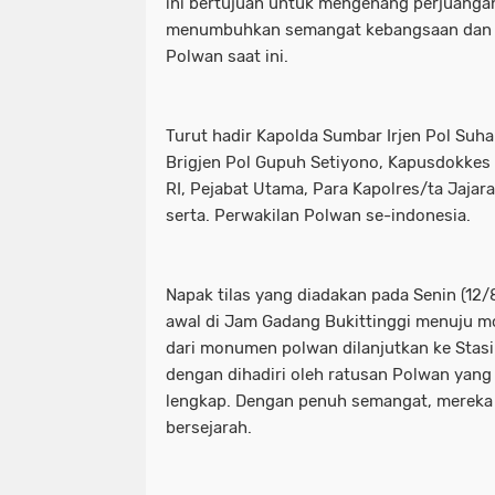
ini bertujuan untuk mengenang perjuanga
menumbuhkan semangat kebangsaan dan k
Polwan saat ini.
Turut hadir Kapolda Sumbar Irjen Pol Suh
Brigjen Pol Gupuh Setiyono, ⁠Kapusdokkes 
RI, ⁠Pejabat Utama, ⁠Para Kapolres/ta Jaja
serta. ⁠Perwakilan Polwan se-indonesia.
Napak tilas yang diadakan pada Senin (12/8/
awal di Jam Gadang Bukittinggi menuju 
dari monumen polwan dilanjutkan ke Stasi
dengan dihadiri oleh ratusan Polwan ya
lengkap. Dengan penuh semangat, mereka 
bersejarah.