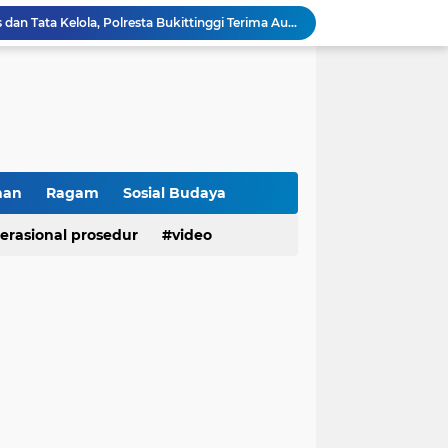
Penguatan Akuntabilitas dan Tata Kelola, Polresta Bukittinggi Terima Audit Kinerja dari Tim BPK RI
Polresta Bukittinggi Tingkatkan Kesadaran Masyarakat Cegah Kekerasan terhadap Perempuan dan TPPO
Raih IKPA 100, Polresta Bukittinggi Buktikan Pengelolaan Anggaran yang Profesional dan Akuntabel
Polresta Bukittinggi Gelar Upacara Sertijab Sejumlah Pejabat dan laporan Kenaikan Pangkat Pengabdian
Cegah Penyalahgunaan Narkoba, Polresta Bukittinggi Gelar Penyuluhan di Nagari Pakan Sinayan
Sikum Polresta Bukittinggi Berikan Penyuluhan Hukum tentang KUHP Terbaru di Akfar Imam Bonjol
Wakapolsek Baso Jadi Narasumber Penyuluhan Bahaya Penyalahgunaan Narkoba di SMPN 1 Baso
Kasat Binmas Polresta Bukittinggi Berikan Penyuluhan Dampak Game Online dan Judi Online kepada Siswa Baru SMAN 1 Bukittinggi
han
Ragam
Sosial Budaya
Membangun Generasi Taat Aturan, Waka Polsek IV Koto Sosialisasikan Kesadaran Hukum dan Tertib Berlalu Lintas
Tanamkan Kesadaran Sejak Dini, Binmas Polresta Bukittinggi Sosialisasikan Bahaya NAPZA di SMPN 1 Bukittinggi
erasional prosedur
video