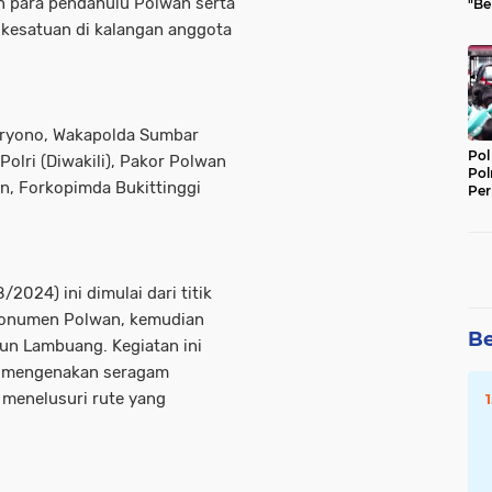
n para pendahulu Polwan serta
"Be
Per
esatuan di kalangan anggota
aryono, ⁠Wakapolda Sumbar
Pol
Polri (Diwakili), Pakor Polwan
Pol
ran, Forkopimda Bukittinggi
Per
Kep
2024) ini dimulai dari titik
monumen Polwan, kemudian
Be
un Lambuang. Kegiatan ini
ng mengenakan seragam
menelusuri rute yang