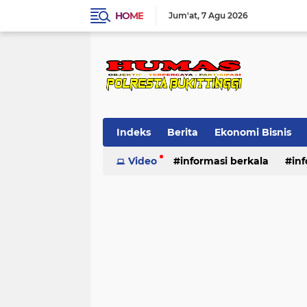
HOME
Jum'at
7 Agu 2026
Indeks
Berita
Ekonomi Bisnis
Standard Operasional Prosedur
Video
informasi berkala
in
Vi