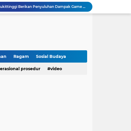
Kasat Binmas Polresta Bukittinggi Berikan Penyuluhan Dampak Game Online dan Judi Online kepada Siswa Baru SMAN 1 Bukittinggi
Membangun Generasi Taat Aturan, Waka Polsek IV Koto Sosialisasikan Kesadaran Hukum dan Tertib Berlalu Lintas
Tanamkan Kesadaran Sejak Dini, Binmas Polresta Bukittinggi Sosialisasikan Bahaya NAPZA di SMPN 1 Bukittinggi
Penguatan Akuntabilitas dan Tata Kelola, Polresta Bukittinggi Terima Audit Kinerja dari Tim BPK RI
Polresta Bukittinggi Tingkatkan Kesadaran Masyarakat Cegah Kekerasan terhadap Perempuan dan TPPO
Raih IKPA 100, Polresta Bukittinggi Buktikan Pengelolaan Anggaran yang Profesional dan Akuntabel
Polresta Bukittinggi Gelar Upacara Sertijab Sejumlah Pejabat dan laporan Kenaikan Pangkat Pengabdian
Cegah Penyalahgunaan Narkoba, Polresta Bukittinggi Gelar Penyuluhan di Nagari Pakan Sinayan
han
Ragam
Sosial Budaya
Sikum Polresta Bukittinggi Berikan Penyuluhan Hukum tentang KUHP Terbaru di Akfar Imam Bonjol
erasional prosedur
video
Wakapolsek Baso Jadi Narasumber Penyuluhan Bahaya Penyalahgunaan Narkoba di SMPN 1 Baso