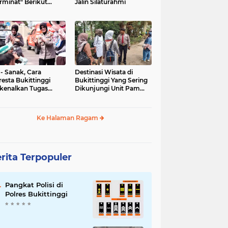
rminat" Berikut
Jalin Silaturahmi
syaratannya
 - Sanak, Cara
Destinasi Wisata di
resta Bukittinggi
Bukittinggi Yang Sering
kenalkan Tugas
Dikunjungi Unit Pam
olisian
Obvit Polresta
Bukittinggi
Ke Halaman Ragam
rita Terpopuler
Pangkat Polisi di
Polres Bukittinggi