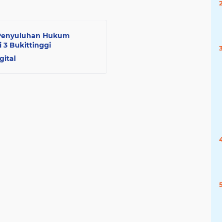
n Penyuluhan Hukum
 3 Bukittinggi
gital