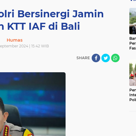
olri Bersinergi Jamin
KTT IAF di Bali
Ban
Humas
Per
September 2024 | 15:42 WIB
Fas
Pad
SHARE
Bas
Pen
Int
Pol