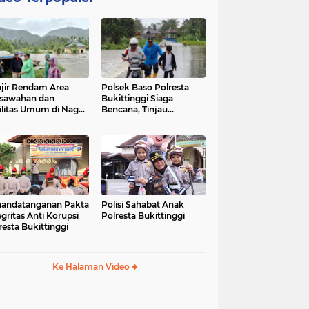
jir Rendam Area
Polsek Baso Polresta
sawahan dan
Bukittinggi Siaga
ilitas Umum di Nagari
Bencana, Tinjau
ang Tarok, Polsek
Dampak Banjir di Nagari
o Tinjau Lokasi
Salo
andatanganan Pakta
Polisi Sahabat Anak
egritas Anti Korupsi
Polresta Bukittinggi
resta Bukittinggi
Ke Halaman Video