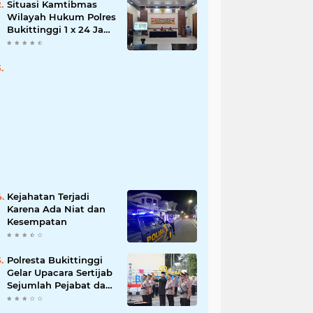
Situasi Kamtibmas
Wilayah Hukum Polres
Bukittinggi 1 x 24 Jam
Senin 27 Juni 2022
Kejahatan Terjadi
Karena Ada Niat dan
Kesempatan
Polresta Bukittinggi
Gelar Upacara Sertijab
Sejumlah Pejabat dan
laporan Kenaikan
Pangkat Pengabdian