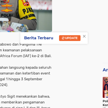
×
Berita Terbaru
UPDATE
Prabowo dan Panglima TNI
an keamanan pelaksanaan
Africa Forum (IAF) ke-2 di Bali.
rahan langsung kepada seluruh
Ar
keamanan dan ketertiban event
ggal 1 hingga 3 September
024).
styo Sigit menekankan bahwa,
Pol
una memberikan pengamanan
Kon
gas di ring I, II dan III, terus