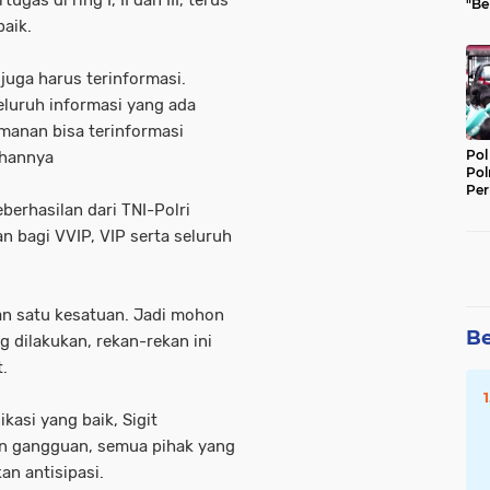
"Be
Per
aik.
II juga harus terinformasi.
eluruh informasi yang ada
manan bisa terinformasi
Pol
ahannya
Pol
Per
Kep
eberhasilan dari TNI-Polri
 bagi VVIP, VIP serta seluruh
an satu kesatuan. Jadi mohon
Be
g dilakukan, rekan-rekan ini
t.
kasi yang baik, Sigit
un gangguan, semua pihak yang
an antisipasi.