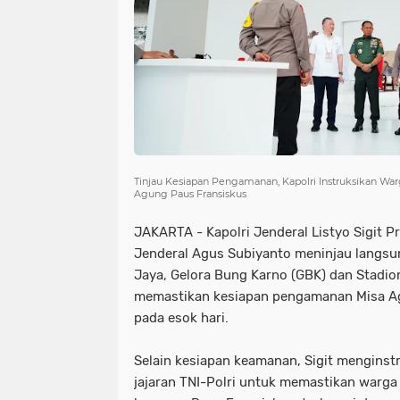
Tinjau Kesiapan Pengamanan, Kapolri Instruksikan War
Agung Paus Fransiskus
JAKARTA - Kapolri Jenderal Listyo Sigit 
Jenderal Agus Subiyanto meninjau langsun
Jaya, Gelora Bung Karno (GBK) dan Stadio
memastikan kesiapan pengamanan Misa Ag
pada esok hari.
Selain kesiapan keamanan, Sigit menginst
jajaran TNI-Polri untuk memastikan warg