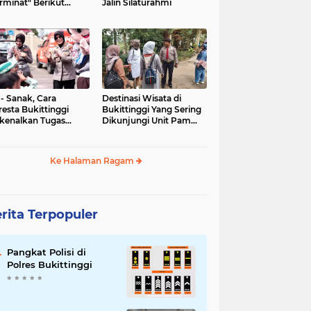
rminat" Berikut
Jalin Silaturahmi
syaratannya
 - Sanak, Cara
Destinasi Wisata di
resta Bukittinggi
Bukittinggi Yang Sering
kenalkan Tugas
Dikunjungi Unit Pam
olisian
Obvit Polresta
Bukittinggi
Ke Halaman Ragam
rita Terpopuler
Pangkat Polisi di
Polres Bukittinggi