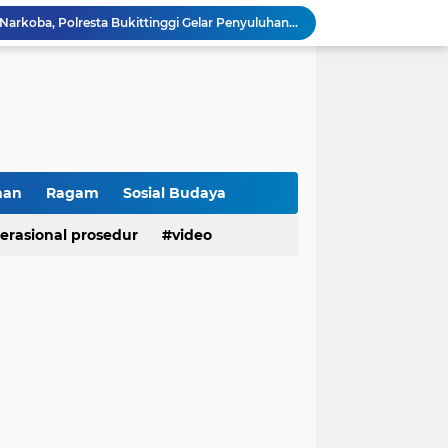
Cegah Penyalahgunaan Narkoba, Polresta Bukittinggi Gelar Penyuluhan di Nagari Pakan Sinayan
Sikum Polresta Bukittinggi Berikan Penyuluhan Hukum tentang KUHP Terbaru di Akfar Imam Bonjol
Wakapolsek Baso Jadi Narasumber Penyuluhan Bahaya Penyalahgunaan Narkoba di SMPN 1 Baso
Kasat Binmas Polresta Bukittinggi Berikan Penyuluhan Dampak Game Online dan Judi Online kepada Siswa Baru SMAN 1 Bukittinggi
Membangun Generasi Taat Aturan, Waka Polsek IV Koto Sosialisasikan Kesadaran Hukum dan Tertib Berlalu Lintas
Tanamkan Kesadaran Sejak Dini, Binmas Polresta Bukittinggi Sosialisasikan Bahaya NAPZA di SMPN 1 Bukittinggi
Penguatan Akuntabilitas dan Tata Kelola, Polresta Bukittinggi Terima Audit Kinerja dari Tim BPK RI
Polresta Bukittinggi Tingkatkan Kesadaran Masyarakat Cegah Kekerasan terhadap Perempuan dan TPPO
han
Ragam
Sosial Budaya
Raih IKPA 100, Polresta Bukittinggi Buktikan Pengelolaan Anggaran yang Profesional dan Akuntabel
erasional prosedur
video
Polresta Bukittinggi Gelar Upacara Sertijab Sejumlah Pejabat dan laporan Kenaikan Pangkat Pengabdian