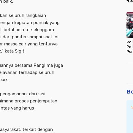
n baik.
"Be
Per
kan seluruh rangkaian
dengan kegiatan puncak yang
l-betul bisa terselenggara
dari panitia sampai saat ini
Pol
uar massa cair yang tentunya
Pol
" kata Sigit.
Per
Kep
ungannya bersama Panglima juga
layanan terhadap seluruh
baik.
Be
i pengamanan, dari sisi
gaimana proses penjemputan
lintas yang harus
asyarakat, terkait dengan