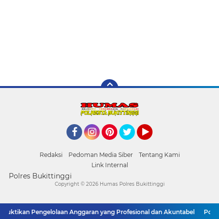
Facebook
Instagram
Pinterest
Twitter
YouTube
Redaksi
Pedoman Media Siber
Tentang Kami
Link Internal
Polres Bukittinggi
Copyright ©
2026 Humas Polres Bukittinggi
Buktikan Pengelolaan Anggaran yang Profesional dan Akuntabel
Polresta