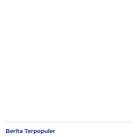
Berita Terpopuler