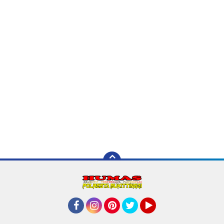
Facebook
Instagram
Pinterest
Twitter
YouTube