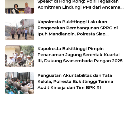
Speak" di Hong Kong: Polri Tegaskan
Komitmen Lindungi PMI dari Ancaman
TPPO dan TPKS
Kapolresta Bukittinggi Lakukan
Pengecekan Pembangunan SPPG di
Ipuh Mandiangin, Polresta Siap
Dukung Program Makan Bergizi Gratis
Kapolresta Bukittinggi Pimpin
Penanaman Jagung Serentak Kuartal
III, Dukung Swasembada Pangan 2025
Penguatan Akuntabilitas dan Tata
Kelola, Polresta Bukittinggi Terima
Audit Kinerja dari Tim BPK RI