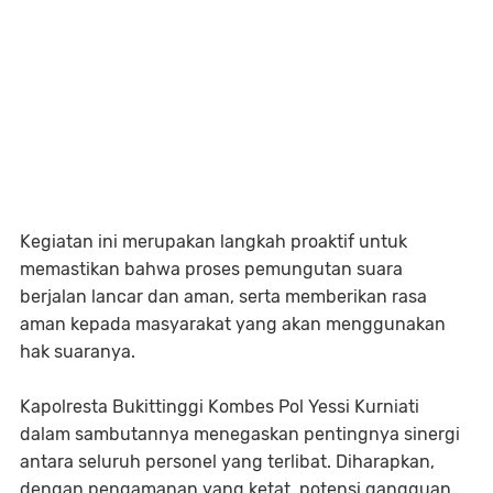
Kegiatan ini merupakan langkah proaktif untuk
memastikan bahwa proses pemungutan suara
berjalan lancar dan aman, serta memberikan rasa
aman kepada masyarakat yang akan menggunakan
hak suaranya.
Kapolresta Bukittinggi Kombes Pol Yessi Kurniati
dalam sambutannya menegaskan pentingnya sinergi
antara seluruh personel yang terlibat. Diharapkan,
dengan pengamanan yang ketat, potensi gangguan