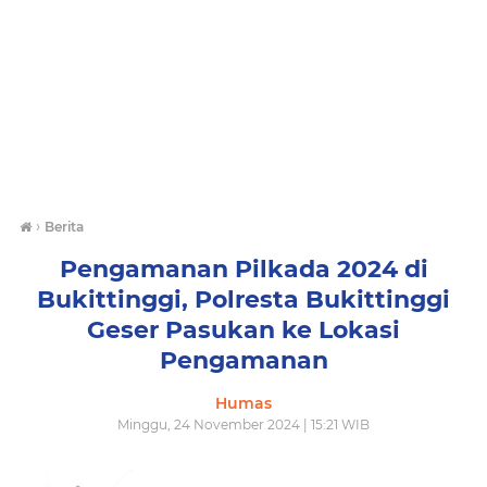
›
Berita
Pengamanan Pilkada 2024 di
Bukittinggi, Polresta Bukittinggi
Geser Pasukan ke Lokasi
Pengamanan
Humas
Minggu, 24 November 2024 | 15:21 WIB