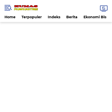
Home
Terpopuler
Indeks
Berita
Ekonomi Bisnis