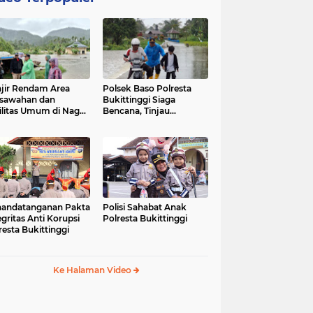
jir Rendam Area
Polsek Baso Polresta
sawahan dan
Bukittinggi Siaga
ilitas Umum di Nagari
Bencana, Tinjau
ang Tarok, Polsek
Dampak Banjir di Nagari
o Tinjau Lokasi
Salo
andatanganan Pakta
Polisi Sahabat Anak
egritas Anti Korupsi
Polresta Bukittinggi
resta Bukittinggi
Ke Halaman Video