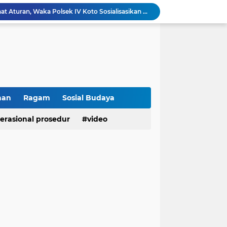
Membangun Generasi Taat Aturan, Waka Polsek IV Koto Sosialisasikan Kesadaran Hukum dan Tertib Berlalu Lintas
Tanamkan Kesadaran Sejak Dini, Binmas Polresta Bukittinggi Sosialisasikan Bahaya NAPZA di SMPN 1 Bukittinggi
Penguatan Akuntabilitas dan Tata Kelola, Polresta Bukittinggi Terima Audit Kinerja dari Tim BPK RI
Polresta Bukittinggi Tingkatkan Kesadaran Masyarakat Cegah Kekerasan terhadap Perempuan dan TPPO
Raih IKPA 100, Polresta Bukittinggi Buktikan Pengelolaan Anggaran yang Profesional dan Akuntabel
Polresta Bukittinggi Gelar Upacara Sertijab Sejumlah Pejabat dan laporan Kenaikan Pangkat Pengabdian
Cegah Penyalahgunaan Narkoba, Polresta Bukittinggi Gelar Penyuluhan di Nagari Pakan Sinayan
Sikum Polresta Bukittinggi Berikan Penyuluhan Hukum tentang KUHP Terbaru di Akfar Imam Bonjol
han
Ragam
Sosial Budaya
Wakapolsek Baso Jadi Narasumber Penyuluhan Bahaya Penyalahgunaan Narkoba di SMPN 1 Baso
erasional prosedur
video
Kasat Binmas Polresta Bukittinggi Berikan Penyuluhan Dampak Game Online dan Judi Online kepada Siswa Baru SMAN 1 Bukittinggi