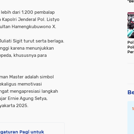
"Be
Per
 lebih dari 1.200 pembalap
 Kapolri Jenderal Pol. Listyo
 Sultan Hamengkubuwono X.
iati Sigit turut serta berlaga.
Pol
Pol
tinggi karena menunjukkan
Per
epeda, khususnya para
Kep
Woman Master adalah simbol
sekaligus memotivasi
angat mengapresiasi langkah
Be
ujar Ernie Agung Setya,
yakarta 2025.
ngaturan Pagi untuk