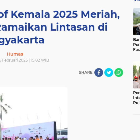
of Kemala 2025 Meriah,
Ramaikan Lintasan di
gyakarta
Ban
Per
Fas
Humas
Pad
Bas
 Februari 2025 | 15:02 WIB
SHARE
Pen
Int
Pol