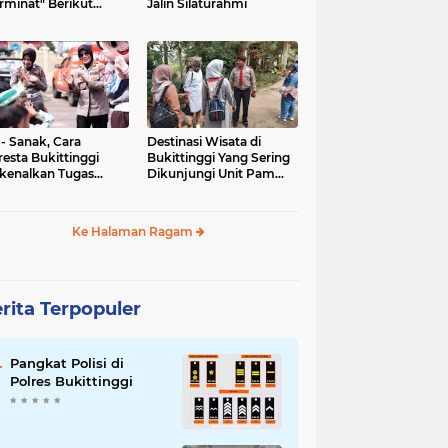
rminat" Berikut
Jalin Silaturahmi
syaratannya
 - Sanak, Cara
Destinasi Wisata di
resta Bukittinggi
Bukittinggi Yang Sering
kenalkan Tugas
Dikunjungi Unit Pam
olisian
Obvit Polresta
Bukittinggi
Ke Halaman Ragam
rita Terpopuler
Pangkat Polisi di
Polres Bukittinggi