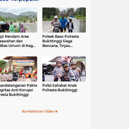
jir Rendam Area
Polsek Baso Polresta
sawahan dan
Bukittinggi Siaga
ilitas Umum di Nagari
Bencana, Tinjau
ang Tarok, Polsek
Dampak Banjir di Nagari
o Tinjau Lokasi
Salo
andatanganan Pakta
Polisi Sahabat Anak
egritas Anti Korupsi
Polresta Bukittinggi
resta Bukittinggi
Ke Halaman Video