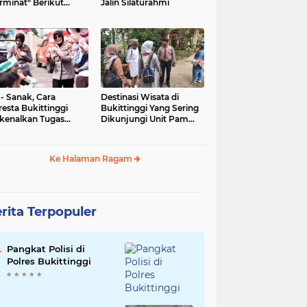
rminat" Berikut
Jalin Silaturahmi
syaratannya
 - Sanak, Cara
Destinasi Wisata di
resta Bukittinggi
Bukittinggi Yang Sering
kenalkan Tugas
Dikunjungi Unit Pam
olisian
Obvit Polresta
Bukittinggi
Ke Halaman Ragam
rita Terpopuler
Pangkat Polisi di
Polres Bukittinggi