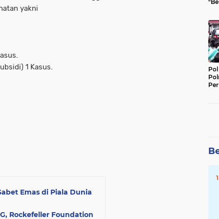
"Be
hatan yakni
Per
Kasus.
bsidi) 1 Kasus.
Pol
Pol
Per
Kep
Be
Sabet Emas di Piala Dunia
G, Rockefeller Foundation