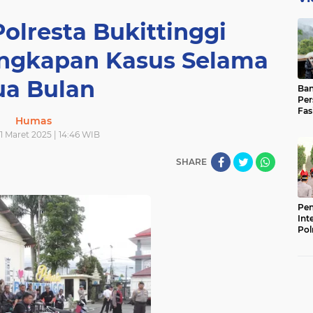
olresta Bukittinggi
ngkapan Kasus Selama
a Bulan
Ban
Per
Fas
Humas
Pad
Bas
11 Maret 2025 | 14:46 WIB
SHARE
Pen
Int
Pol