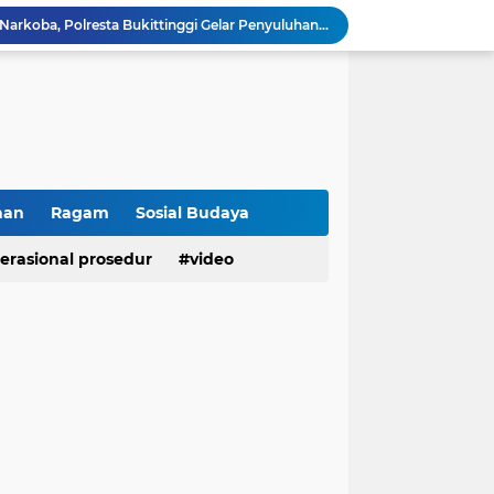
Cegah Penyalahgunaan Narkoba, Polresta Bukittinggi Gelar Penyuluhan di Nagari Pakan Sinayan
Sikum Polresta Bukittinggi Berikan Penyuluhan Hukum tentang KUHP Terbaru di Akfar Imam Bonjol
Wakapolsek Baso Jadi Narasumber Penyuluhan Bahaya Penyalahgunaan Narkoba di SMPN 1 Baso
Kasat Binmas Polresta Bukittinggi Berikan Penyuluhan Dampak Game Online dan Judi Online kepada Siswa Baru SMAN 1 Bukittinggi
Membangun Generasi Taat Aturan, Waka Polsek IV Koto Sosialisasikan Kesadaran Hukum dan Tertib Berlalu Lintas
Tanamkan Kesadaran Sejak Dini, Binmas Polresta Bukittinggi Sosialisasikan Bahaya NAPZA di SMPN 1 Bukittinggi
Penguatan Akuntabilitas dan Tata Kelola, Polresta Bukittinggi Terima Audit Kinerja dari Tim BPK RI
Polresta Bukittinggi Tingkatkan Kesadaran Masyarakat Cegah Kekerasan terhadap Perempuan dan TPPO
han
Ragam
Sosial Budaya
Raih IKPA 100, Polresta Bukittinggi Buktikan Pengelolaan Anggaran yang Profesional dan Akuntabel
erasional prosedur
video
Polresta Bukittinggi Gelar Upacara Sertijab Sejumlah Pejabat dan laporan Kenaikan Pangkat Pengabdian