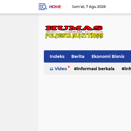
HOME
Jum'at
7 Agu 2026
Indeks
Berita
Ekonomi Bisnis
Standard Operasional Prosedur
Video
informasi berkala
in
Vi