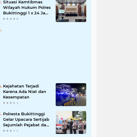
Situasi Kamtibmas
Wilayah Hukum Polres
Bukittinggi 1 x 24 Jam
Senin 27 Juni 2022
Kejahatan Terjadi
Karena Ada Niat dan
Kesempatan
Polresta Bukittinggi
Gelar Upacara Sertijab
Sejumlah Pejabat dan
laporan Kenaikan
Pangkat Pengabdian