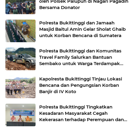
oleh Polsek Palupuh di Nagari Pagadih
Bersama Donator
Polresta Bukittinggi dan Jamaah
Masjid Baitul Amin Gelar Sholat Ghaib
untuk Korban Bencana di Sumatera
Polresta Bukittinggi dan Komunitas
Travel Family Salurkan Bantuan
Sembako untuk Warga Terdampak
Banjir di Nagari Pagadih
Kapolresta Bukittinggi Tinjau Lokasi
Bencana dan Pengungsian Korban
Banjir di IV Koto
Polresta Bukittinggi Tingkatkan
Kesadaran Masyarakat Cegah
Kekerasan terhadap Perempuan dan
TPPO