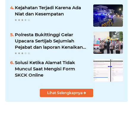
Kejahatan Terjadi Karena Ada
Niat dan Kesempatan
Polresta Bukittinggi Gelar
Upacara Sertijab Sejumlah
Pejabat dan laporan Kenaikan
Pangkat Pengabdian
Solusi Ketika Alamat Tidak
Muncul Saat Mengisi Form
SKCK Online
Lihat Selengkapnya