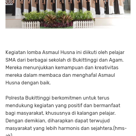
Kegiatan lomba Asmaul Husna ini diikuti oleh pelajar
SMA dari berbagai sekolah di Bukittinggi dan Agam.
Mereka menunjukkan kemampuan dan kreativitas
mereka dalam membaca dan menghafal Asmaul
Husna dengan baik.
Polresta Bukittinggi berkomitmen untuk terus
mendukung kegiatan yang positif dan bermanfaat
bagi masyarakat, khususnya di kalangan pelajar.
Dengan demikian, diharapkan dapat terwujud
masyarakat yang lebih harmonis dan sejahtera.(hms-
ak)