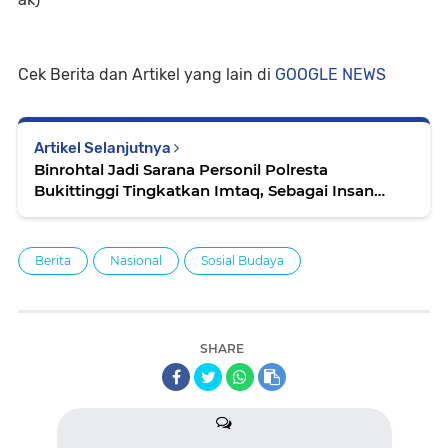
Cek Berita dan Artikel yang lain di
GOOGLE NEWS
Artikel Selanjutnya
Binrohtal Jadi Sarana Personil Polresta
Bukittinggi Tingkatkan Imtaq, Sebagai Insan
Bhayangkara
Berita
Nasional
Sosial Budaya
SHARE