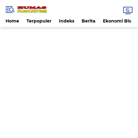
Home
Terpopuler
Indeks
Berita
Ekonomi Bisnis