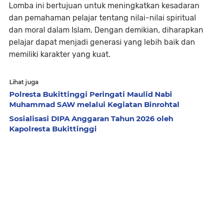
Lomba ini bertujuan untuk meningkatkan kesadaran
dan pemahaman pelajar tentang nilai-nilai spiritual
dan moral dalam Islam. Dengan demikian, diharapkan
pelajar dapat menjadi generasi yang lebih baik dan
memiliki karakter yang kuat.
Lihat juga
Polresta Bukittinggi Peringati Maulid Nabi
Muhammad SAW melalui Kegiatan Binrohtal
Sosialisasi DIPA Anggaran Tahun 2026 oleh
Kapolresta Bukittinggi