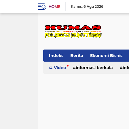
HOME
Kamis
6 Agu 2026
Indeks
Berita
Ekonomi Bisnis
Standard Operasional Prosedur
Video
informasi berkala
in
Vi