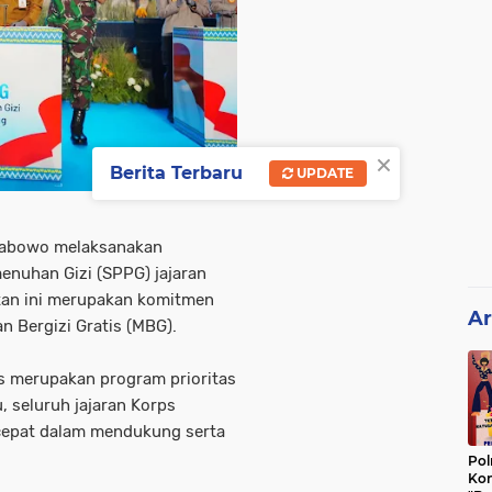
×
Berita Terbaru
UPDATE
Prabowo melaksanakan
nuhan Gizi (SPPG) jajaran
tan ini merupakan komitmen
Ar
 Bergizi Gratis (MBG).
s merupakan program prioritas
, seluruh jajaran Korps
 cepat dalam mendukung serta
Pol
Kon