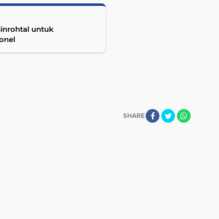
Binrohtal untuk
onel
SHARE