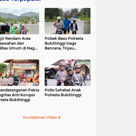
jir Rendam Area
Polsek Baso Polresta
sawahan dan
Bukittinggi Siaga
ilitas Umum di Nagari
Bencana, Tinjau
ang Tarok, Polsek
Dampak Banjir di Nagari
o Tinjau Lokasi
Salo
andatanganan Pakta
Polisi Sahabat Anak
egritas Anti Korupsi
Polresta Bukittinggi
resta Bukittinggi
Ke Halaman Video