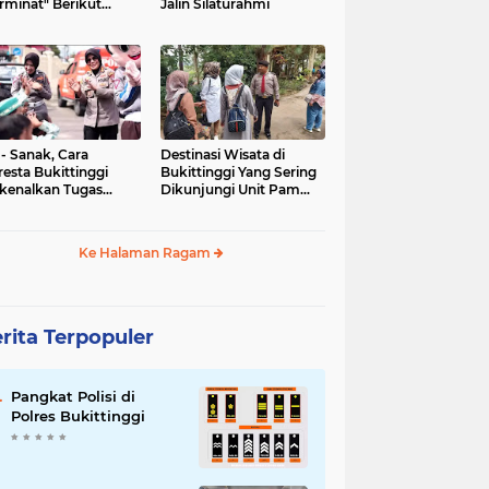
rminat" Berikut
Jalin Silaturahmi
syaratannya
 - Sanak, Cara
Destinasi Wisata di
resta Bukittinggi
Bukittinggi Yang Sering
kenalkan Tugas
Dikunjungi Unit Pam
olisian
Obvit Polresta
Bukittinggi
Ke Halaman Ragam
rita Terpopuler
Pangkat Polisi di
Polres Bukittinggi