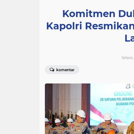
Komitmen Du
Kapolri Resmikan
L
Selasa,
komentar