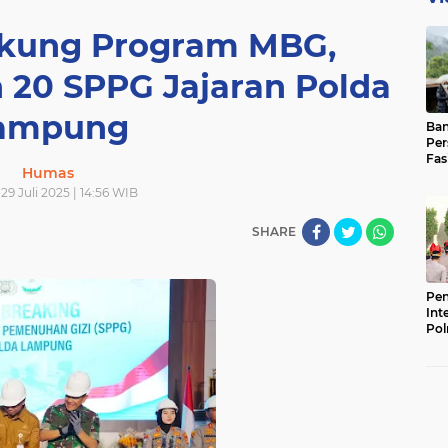
kung Program MBG,
 20 SPPG Jajaran Polda
ampung
Ban
Per
Fas
Humas
Pad
Bas
 29 Juli 2025 | 14:56 WIB
SHARE
Pen
Int
Pol