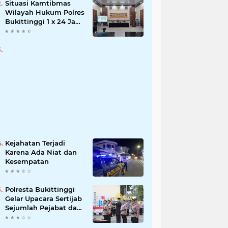
Situasi Kamtibmas
Wilayah Hukum Polres
Bukittinggi 1 x 24 Jam
Senin 27 Juni 2022
Kejahatan Terjadi
Karena Ada Niat dan
Kesempatan
Polresta Bukittinggi
Gelar Upacara Sertijab
Sejumlah Pejabat dan
laporan Kenaikan
Pangkat Pengabdian