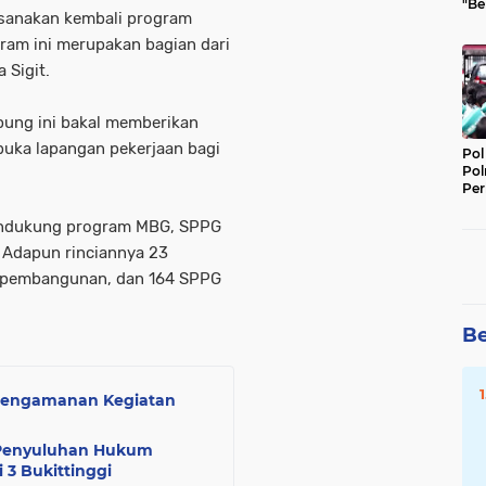
"Be
aksanakan kembali program
Per
am ini merupakan bagian dari
 Sigit.
pung ini bakal memberikan
uka lapangan pekerjaan bagi
Pol
Pol
Per
Kep
mendukung program MBG, SPPG
. Adapun rinciannya 23
40 pembangunan, dan 164 SPPG
Be
 Pengamanan Kegiatan
n Penyuluhan Hukum
 3 Bukittinggi