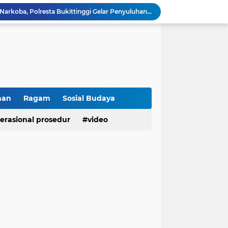
Cegah Penyalahgunaan Narkoba, Polresta Bukittinggi Gelar Penyuluhan di Nagari Pakan Sinayan
Sikum Polresta Bukittinggi Berikan Penyuluhan Hukum tentang KUHP Terbaru di Akfar Imam Bonjol
Wakapolsek Baso Jadi Narasumber Penyuluhan Bahaya Penyalahgunaan Narkoba di SMPN 1 Baso
Kasat Binmas Polresta Bukittinggi Berikan Penyuluhan Dampak Game Online dan Judi Online kepada Siswa Baru SMAN 1 Bukittinggi
Membangun Generasi Taat Aturan, Waka Polsek IV Koto Sosialisasikan Kesadaran Hukum dan Tertib Berlalu Lintas
Tanamkan Kesadaran Sejak Dini, Binmas Polresta Bukittinggi Sosialisasikan Bahaya NAPZA di SMPN 1 Bukittinggi
Perkuat Akuntabilitas dan Profesionalisme, Polresta Bukittinggi Terima Audit Kinerja Itwasum Polri Tahap II Tahun 2026
Polresta Bukittinggi Tingkatkan Kesadaran Masyarakat Cegah Kekerasan terhadap Perempuan dan TPPO
han
Ragam
Sosial Budaya
Raih IKPA 100, Polresta Bukittinggi Buktikan Pengelolaan Anggaran yang Profesional dan Akuntabel
erasional prosedur
video
Polresta Bukittinggi Gelar Upacara Sertijab Sejumlah Pejabat dan laporan Kenaikan Pangkat Pengabdian