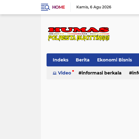
HOME
Kamis
6 Agu 2026
Indeks
Berita
Ekonomi Bisnis
Standard Operasional Prosedur
Video
informasi berkala
in
Vi