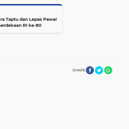
awai
merdekaan RI ke-80
SHARE