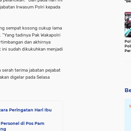
"Be
Per
jabatan Irwasum Polri kepada
ang sempat kosong cukup lama
. "Yang tadinya Pak Wakapolri
Pol
ertimbangan dan akhirnya
Pol
t ini sudah dikukuhkan menjadi
Per
Kep
 serah terima jabatan pejabat
akan digelar pada Selasa
Be
ara Peringatan Hari Ibu
 Personel di Pos Pam
ang