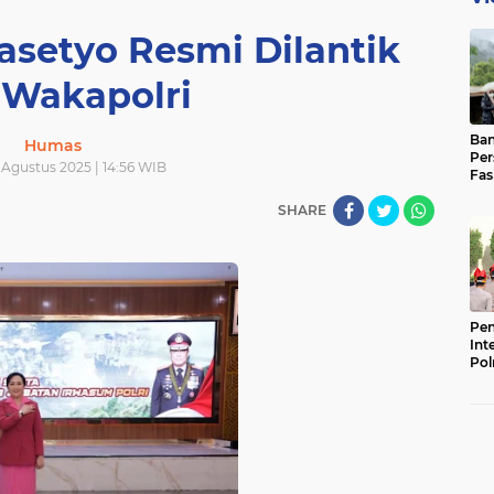
asetyo Resmi Dilantik
 Wakapolri
Ban
Humas
Per
 Agustus 2025 | 14:56 WIB
Fas
Pad
SHARE
Bas
Pen
Int
Pol