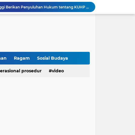
Sikum Polresta Bukittinggi Berikan Penyuluhan Hukum tentang KUHP Terbaru di Akfar Imam Bonjol
Wakapolsek Baso Jadi Narasumber Penyuluhan Bahaya Penyalahgunaan Narkoba di SMPN 1 Baso
Kasat Binmas Polresta Bukittinggi Berikan Penyuluhan Dampak Game Online dan Judi Online kepada Siswa Baru SMAN 1 Bukittinggi
Membangun Generasi Taat Aturan, Waka Polsek IV Koto Sosialisasikan Kesadaran Hukum dan Tertib Berlalu Lintas
Tanamkan Kesadaran Sejak Dini, Binmas Polresta Bukittinggi Sosialisasikan Bahaya NAPZA di SMPN 1 Bukittinggi
Perkuat Akuntabilitas dan Profesionalisme, Polresta Bukittinggi Terima Audit Kinerja Itwasum Polri Tahap II Tahun 2026
Polresta Bukittinggi Tingkatkan Kesadaran Masyarakat Cegah Kekerasan terhadap Perempuan dan TPPO
Raih IKPA 100, Polresta Bukittinggi Buktikan Pengelolaan Anggaran yang Profesional dan Akuntabel
han
Ragam
Sosial Budaya
Polresta Bukittinggi Gelar Upacara Sertijab Sejumlah Pejabat dan laporan Kenaikan Pangkat Pengabdian
erasional prosedur
video
Cegah Penyalahgunaan Narkoba, Polresta Bukittinggi Gelar Penyuluhan di Nagari Pakan Sinayan