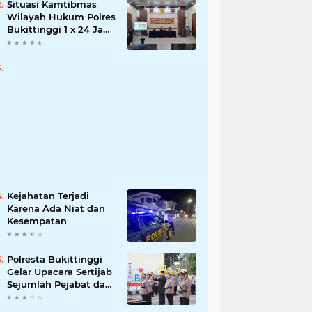
Situasi Kamtibmas
Wilayah Hukum Polres
Bukittinggi 1 x 24 Jam
Senin 27 Juni 2022
Kejahatan Terjadi
Karena Ada Niat dan
Kesempatan
Polresta Bukittinggi
Gelar Upacara Sertijab
Sejumlah Pejabat dan
laporan Kenaikan
Pangkat Pengabdian