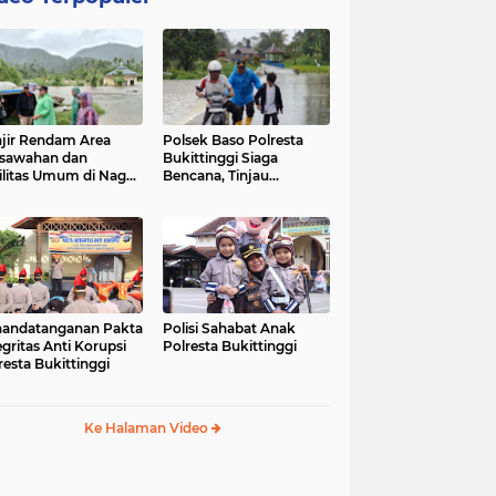
jir Rendam Area
Polsek Baso Polresta
sawahan dan
Bukittinggi Siaga
ilitas Umum di Nagari
Bencana, Tinjau
ang Tarok, Polsek
Dampak Banjir di Nagari
o Tinjau Lokasi
Salo
andatanganan Pakta
Polisi Sahabat Anak
egritas Anti Korupsi
Polresta Bukittinggi
resta Bukittinggi
Ke Halaman Video