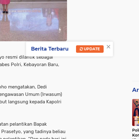
×
Berita Terbaru
UPDATE
yo resmi dilantik sebagai
abes Polri, Kebayoran Baru,
roho mengatakan, Dedi
Ar
 Pengawasan Umum (Irwasum)
ebut langsung kepada Kapolri
iatan pelantikan Bapak
Pol
 Prasetyo, yang tadinya beliau
Kon
a pelantikan. "Dan pada hari ini