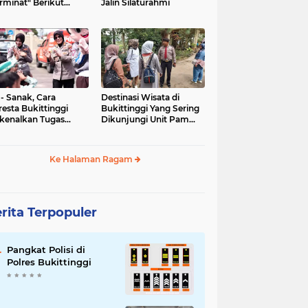
rminat" Berikut
Jalin Silaturahmi
syaratannya
 - Sanak, Cara
Destinasi Wisata di
resta Bukittinggi
Bukittinggi Yang Sering
kenalkan Tugas
Dikunjungi Unit Pam
olisian
Obvit Polresta
Bukittinggi
Ke Halaman Ragam
rita Terpopuler
Pangkat Polisi di
Polres Bukittinggi