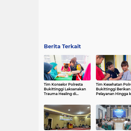
Berita Terkait
Tim Konselor Polresta
Tim Kesehatan Polr
Bukittinggi Laksanakan
Bukittinggi Berikan
Trauma Healing di
Pelayanan Hingga 
Palembayan Bersama
Anak-Anak di Lokas
Presiden RI
Bencana Malalak T