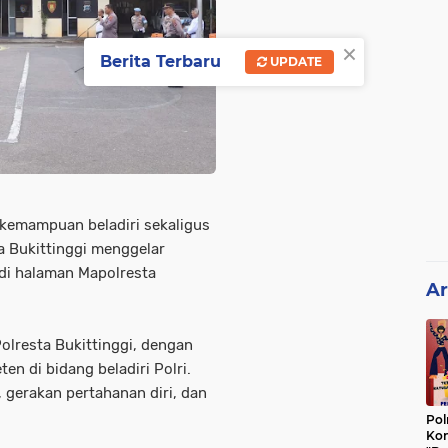
×
Berita Terbaru
UPDATE
 kemampuan beladiri sekaligus
a Bukittinggi menggelar
 di halaman Mapolresta
Ar
Polresta Bukittinggi, dengan
n di bidang beladiri Polri.
i, gerakan pertahanan diri, dan
Pol
Kon