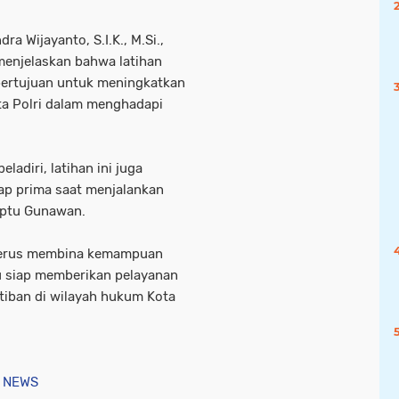
ra Wijayanto, S.I.K., M.Si.,
enjelaskan bahwa latihan
 bertujuan untuk meningkatkan
ta Polri dalam menghadapi
ladiri, latihan ini juga
tap prima saat menjalankan
Iptu Gunawan.
 terus membina kemampuan
lu siap memberikan pelayanan
tiban di wilayah hukum Kota
 NEWS