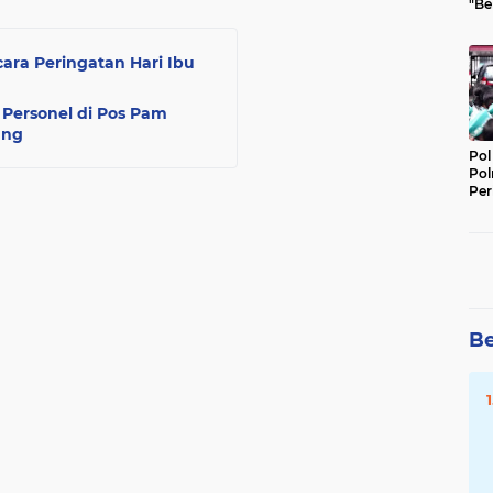
"Be
Per
ara Peringatan Hari Ibu
 Personel di Pos Pam
ang
Pol
Pol
Per
Kep
Be