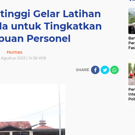
tinggi Gelar Latihan
ala untuk Tingkatkan
uan Personel
Ban
Per
Fas
Humas
Pad
Bas
 Agustus 2025 | 14:56 WIB
SHARE
Pen
Int
Pol