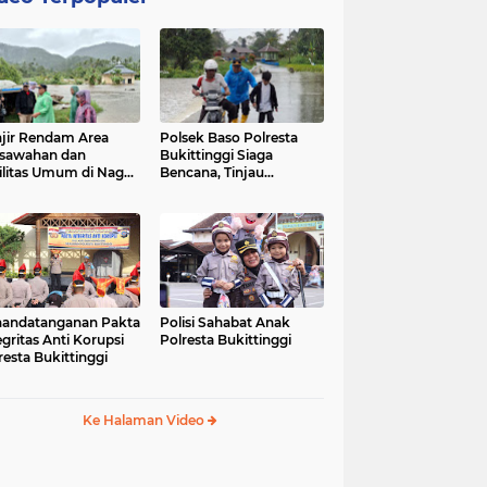
jir Rendam Area
Polsek Baso Polresta
sawahan dan
Bukittinggi Siaga
ilitas Umum di Nagari
Bencana, Tinjau
ang Tarok, Polsek
Dampak Banjir di Nagari
o Tinjau Lokasi
Salo
andatanganan Pakta
Polisi Sahabat Anak
egritas Anti Korupsi
Polresta Bukittinggi
resta Bukittinggi
Ke Halaman Video