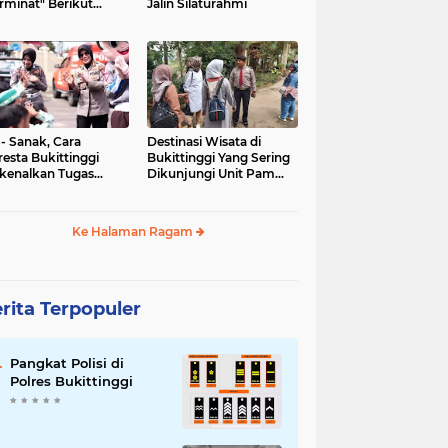
rminat" Berikut
Jalin Silaturahmi
syaratannya
 - Sanak, Cara
Destinasi Wisata di
resta Bukittinggi
Bukittinggi Yang Sering
kenalkan Tugas
Dikunjungi Unit Pam
olisian
Obvit Polresta
Bukittinggi
Ke Halaman Ragam
rita Terpopuler
Pangkat Polisi di
Polres Bukittinggi