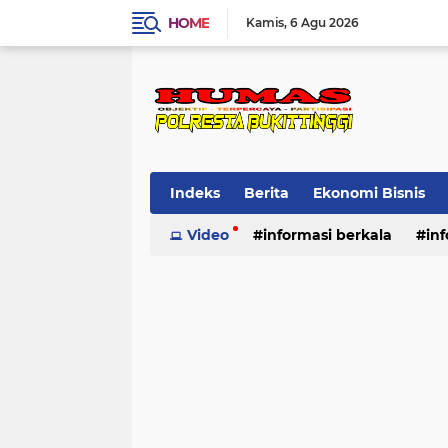
HOME
Kamis
6 Agu 2026
Indeks
Berita
Ekonomi Bisnis
Standard Operasional Prosedur
Video
informasi berkala
in
Vi