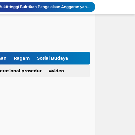
Raih IKPA 100, Polresta Bukittinggi Buktikan Pengelolaan Anggaran yang Profesional dan Akuntabel
Polresta Bukittinggi Gelar Upacara Sertijab Sejumlah Pejabat dan laporan Kenaikan Pangkat Pengabdian
Cegah Penyalahgunaan Narkoba, Polresta Bukittinggi Gelar Penyuluhan di Nagari Pakan Sinayan
Sikum Polresta Bukittinggi Berikan Penyuluhan Hukum tentang KUHP Terbaru di Akfar Imam Bonjol
Wakapolsek Baso Jadi Narasumber Penyuluhan Bahaya Penyalahgunaan Narkoba di SMPN 1 Baso
Kasat Binmas Polresta Bukittinggi Berikan Penyuluhan Dampak Game Online dan Judi Online kepada Siswa Baru SMAN 1 Bukittinggi
Membangun Generasi Taat Aturan, Waka Polsek IV Koto Sosialisasikan Kesadaran Hukum dan Tertib Berlalu Lintas
Tanamkan Kesadaran Sejak Dini, Binmas Polresta Bukittinggi Sosialisasikan Bahaya NAPZA di SMPN 1 Bukittinggi
han
Ragam
Sosial Budaya
Perkuat Akuntabilitas dan Profesionalisme, Polresta Bukittinggi Terima Audit Kinerja Itwasum Polri Tahap II Tahun 2026
erasional prosedur
video
Polresta Bukittinggi Tingkatkan Kesadaran Masyarakat Cegah Kekerasan terhadap Perempuan dan TPPO