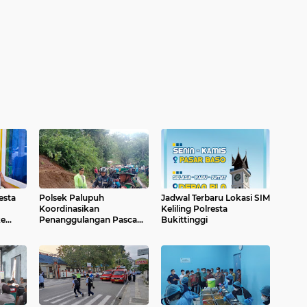
esta
Polsek Palupuh
Jadwal Terbaru Lokasi SIM
Koordinasikan
Keliling Polresta
ke
Penanggulangan Pasca
Bukittinggi
i
Tanah Longsor, Akses
imur
Jalan Utama Berangsur
Pulih