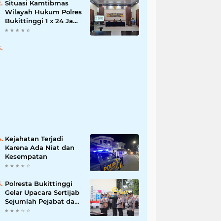
Situasi Kamtibmas
Wilayah Hukum Polres
Bukittinggi 1 x 24 Jam
Senin 27 Juni 2022
Kejahatan Terjadi
Karena Ada Niat dan
Kesempatan
Polresta Bukittinggi
Gelar Upacara Sertijab
Sejumlah Pejabat dan
laporan Kenaikan
Pangkat Pengabdian