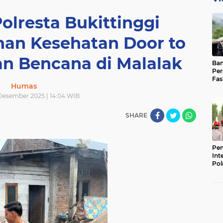
olresta Bukittinggi
nan Kesehatan Door to
an Bencana di Malalak
Ban
Per
Fas
Humas
Pad
Bas
 Desember 2025 | 14:04 WIB
SHARE
Pen
Int
Pol