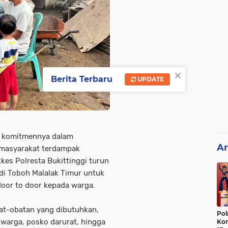
×
Berita Terbaru
UPDATE
n komitmennya dalam
Ar
 masyarakat terdampak
es Polresta Bukittinggi turun
i Toboh Malalak Timur untuk
oor to door kepada warga.
t-obatan yang dibutuhkan,
Pol
warga, posko darurat, hingga
Kon