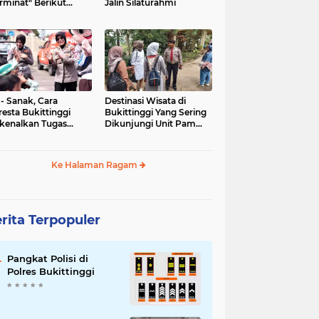
rminat" Berikut
Jalin Silaturahmi
syaratannya
 - Sanak, Cara
Destinasi Wisata di
resta Bukittinggi
Bukittinggi Yang Sering
kenalkan Tugas
Dikunjungi Unit Pam
olisian
Obvit Polresta
Bukittinggi
Ke Halaman Ragam
rita Terpopuler
Pangkat Polisi di
Polres Bukittinggi