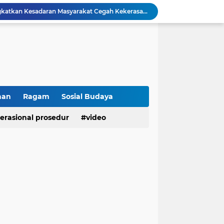
Polresta Bukittinggi Tingkatkan Kesadaran Masyarakat Cegah Kekerasan terhadap Perempuan dan TPPO
Raih IKPA 100, Polresta Bukittinggi Buktikan Pengelolaan Anggaran yang Profesional dan Akuntabel
Polresta Bukittinggi Gelar Upacara Sertijab Sejumlah Pejabat dan laporan Kenaikan Pangkat Pengabdian
Cegah Penyalahgunaan Narkoba, Polresta Bukittinggi Gelar Penyuluhan di Nagari Pakan Sinayan
Sikum Polresta Bukittinggi Berikan Penyuluhan Hukum tentang KUHP Terbaru di Akfar Imam Bonjol
Wakapolsek Baso Jadi Narasumber Penyuluhan Bahaya Penyalahgunaan Narkoba di SMPN 1 Baso
Kasat Binmas Polresta Bukittinggi Berikan Penyuluhan Dampak Game Online dan Judi Online kepada Siswa Baru SMAN 1 Bukittinggi
Membangun Generasi Taat Aturan, Waka Polsek IV Koto Sosialisasikan Kesadaran Hukum dan Tertib Berlalu Lintas
han
Ragam
Sosial Budaya
Tanamkan Kesadaran Sejak Dini, Binmas Polresta Bukittinggi Sosialisasikan Bahaya NAPZA di SMPN 1 Bukittinggi
erasional prosedur
video
Penguatan Akuntabilitas dan Tata Kelola, Polresta Bukittinggi Terima Audit Kinerja dari Tim BPK RI