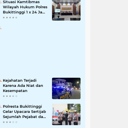
Situasi Kamtibmas
Wilayah Hukum Polres
Bukittinggi 1 x 24 Jam
Senin 27 Juni 2022
Kejahatan Terjadi
Karena Ada Niat dan
Kesempatan
Polresta Bukittinggi
Gelar Upacara Sertijab
Sejumlah Pejabat dan
laporan Kenaikan
Pangkat Pengabdian