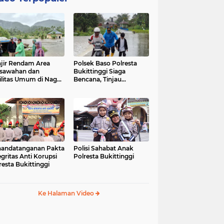
jir Rendam Area
Polsek Baso Polresta
sawahan dan
Bukittinggi Siaga
ilitas Umum di Nagari
Bencana, Tinjau
ang Tarok, Polsek
Dampak Banjir di Nagari
o Tinjau Lokasi
Salo
andatanganan Pakta
Polisi Sahabat Anak
egritas Anti Korupsi
Polresta Bukittinggi
resta Bukittinggi
Ke Halaman Video