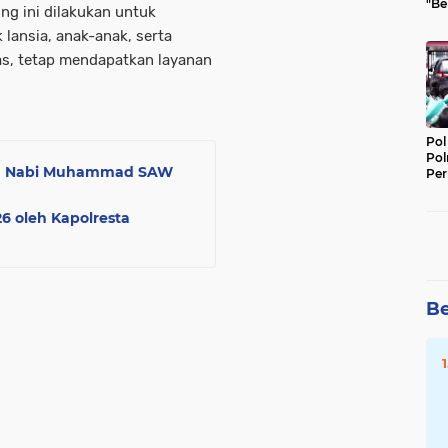
"Be
ng ini dilakukan untuk
Per
lansia, anak-anak, serta
as, tetap mendapatkan layanan
Pol
Pol
ulid Nabi Muhammad SAW
Per
Kep
6 oleh Kapolresta
Be