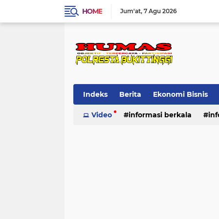
HOME
Jum'at
7 Agu 2026
Indeks
Berita
Ekonomi Bisnis
Standard Operasional Prosedur
Video
informasi berkala
in
Vi