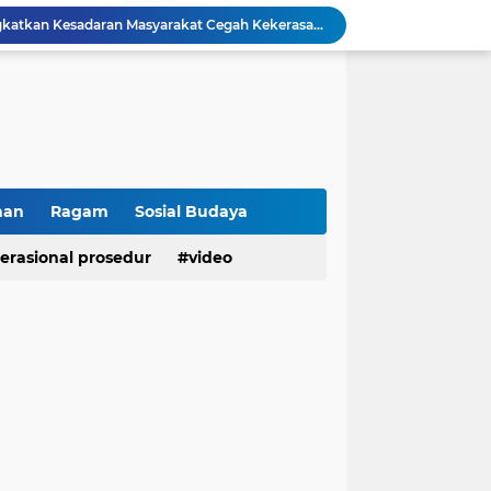
Polresta Bukittinggi Tingkatkan Kesadaran Masyarakat Cegah Kekerasan terhadap Perempuan dan TPPO
Raih IKPA 100, Polresta Bukittinggi Buktikan Pengelolaan Anggaran yang Profesional dan Akuntabel
Polresta Bukittinggi Gelar Upacara Sertijab Sejumlah Pejabat dan laporan Kenaikan Pangkat Pengabdian
Cegah Penyalahgunaan Narkoba, Polresta Bukittinggi Gelar Penyuluhan di Nagari Pakan Sinayan
Sikum Polresta Bukittinggi Berikan Penyuluhan Hukum tentang KUHP Terbaru di Akfar Imam Bonjol
Wakapolsek Baso Jadi Narasumber Penyuluhan Bahaya Penyalahgunaan Narkoba di SMPN 1 Baso
Kasat Binmas Polresta Bukittinggi Berikan Penyuluhan Dampak Game Online dan Judi Online kepada Siswa Baru SMAN 1 Bukittinggi
Membangun Generasi Taat Aturan, Waka Polsek IV Koto Sosialisasikan Kesadaran Hukum dan Tertib Berlalu Lintas
han
Ragam
Sosial Budaya
Tanamkan Kesadaran Sejak Dini, Binmas Polresta Bukittinggi Sosialisasikan Bahaya NAPZA di SMPN 1 Bukittinggi
erasional prosedur
video
Penguatan Akuntabilitas dan Tata Kelola, Polresta Bukittinggi Terima Audit Kinerja dari Tim BPK RI