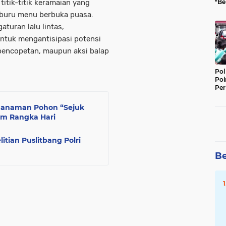
itik-titik keramaian yang
"Be
Per
rburu menu berbuka puasa.
turan lalu lintas,
 untuk mengantisipasi potensi
pencopetan, maupun aksi balap
Pol
Pol
Per
Kep
enanaman Pohon “Sejuk
am Rangka Hari
litian Puslitbang Polri
Be