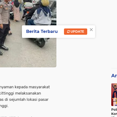
×
Berita Terbaru
UPDATE
Ar
 nyaman kepada masyarakat
kittinggi melaksanakan
s di sejumlah lokasi pasar
nggi.
Pol
Kon