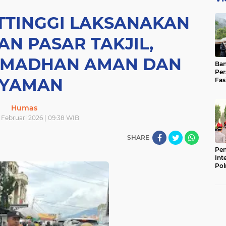
TTINGGI LAKSANAKAN
N PASAR TAKJIL,
AMADHAN AMAN DAN
Ban
Per
YAMAN
Fas
Pad
Bas
Humas
 Februari 2026 | 09:38 WIB
SHARE
Pen
Int
Pol