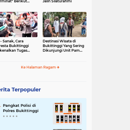
rminat" Berikut
Jalin Silaturahmi
syaratannya
 - Sanak, Cara
Destinasi Wisata di
resta Bukittinggi
Bukittinggi Yang Sering
kenalkan Tugas
Dikunjungi Unit Pam
olisian
Obvit Polresta
Bukittinggi
Ke Halaman Ragam
rita Terpopuler
Pangkat Polisi di
Polres Bukittinggi