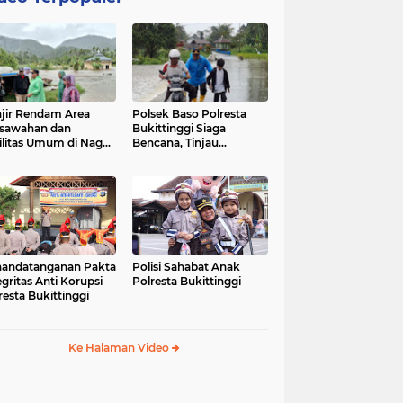
jir Rendam Area
Polsek Baso Polresta
sawahan dan
Bukittinggi Siaga
ilitas Umum di Nagari
Bencana, Tinjau
ang Tarok, Polsek
Dampak Banjir di Nagari
o Tinjau Lokasi
Salo
andatanganan Pakta
Polisi Sahabat Anak
egritas Anti Korupsi
Polresta Bukittinggi
resta Bukittinggi
Ke Halaman Video