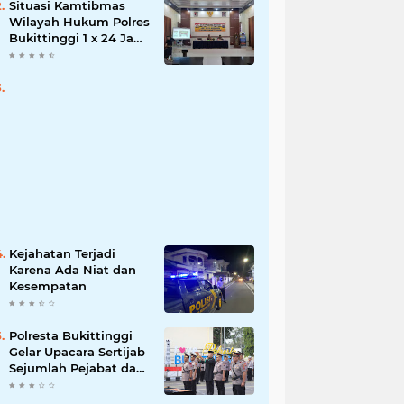
Situasi Kamtibmas
Wilayah Hukum Polres
Bukittinggi 1 x 24 Jam
Senin 27 Juni 2022
Kejahatan Terjadi
Karena Ada Niat dan
Kesempatan
Polresta Bukittinggi
Gelar Upacara Sertijab
Sejumlah Pejabat dan
laporan Kenaikan
Pangkat Pengabdian