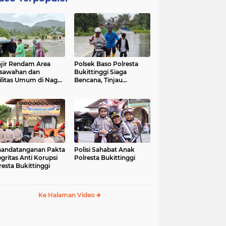
jir Rendam Area
Polsek Baso Polresta
sawahan dan
Bukittinggi Siaga
ilitas Umum di Nagari
Bencana, Tinjau
ang Tarok, Polsek
Dampak Banjir di Nagari
o Tinjau Lokasi
Salo
andatanganan Pakta
Polisi Sahabat Anak
egritas Anti Korupsi
Polresta Bukittinggi
resta Bukittinggi
Ke Halaman Video