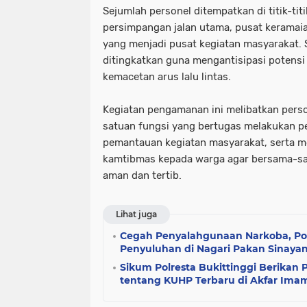
Sejumlah personel ditempatkan di titik-titi
persimpangan jalan utama, pusat keramaian
yang menjadi pusat kegiatan masyarakat. Sel
ditingkatkan guna mengantisipasi potens
kemacetan arus lalu lintas.
Kegiatan pengamanan ini melibatkan pers
satuan fungsi yang bertugas melakukan pen
pemantauan kegiatan masyarakat, serta 
kamtibmas kepada warga agar bersama-sa
aman dan tertib.
Lihat juga
Cegah Penyalahgunaan Narkoba, Polr
Penyuluhan di Nagari Pakan Sinaya
Sikum Polresta Bukittinggi Berika
tentang KUHP Terbaru di Akfar Imam