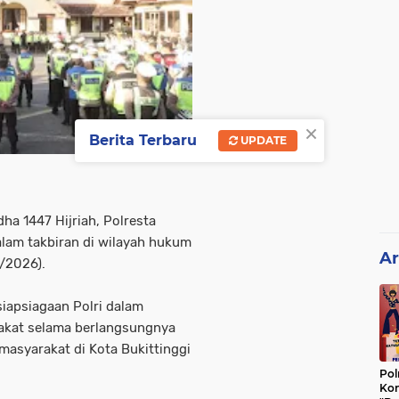
×
Berita Terbaru
UPDATE
ha 1447 Hijriah, Polresta
lam takbiran di wilayah hukum
Ar
5/2026).
iapsiagaan Polri dalam
akat selama berlangsungnya
 masyarakat di Kota Bukittinggi
Pol
Kon