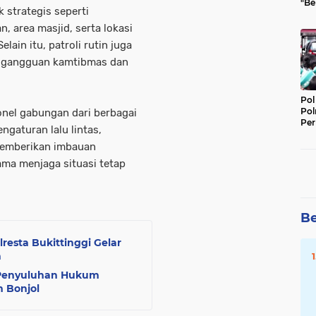
"Be
k strategis seperti
Per
, area masjid, serta lokasi
ain itu, patroli rutin juga
i gangguan kamtibmas dan
Pol
Pol
onel gabungan dari berbagai
Per
gaturan lalu lintas,
Kep
memberikan imbauan
ma menjaga situasi tetap
Be
esta Bukittinggi Gelar
n
n Penyuluhan Hukum
 Bonjol