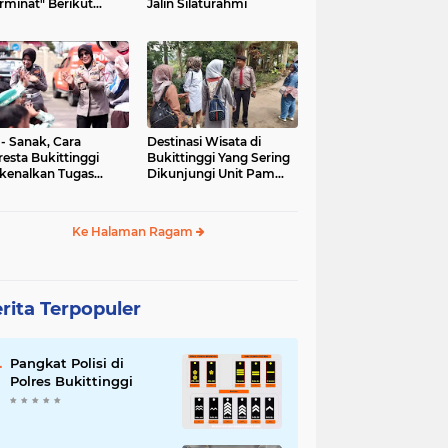
rminat" Berikut
Jalin Silaturahmi
syaratannya
 - Sanak, Cara
Destinasi Wisata di
resta Bukittinggi
Bukittinggi Yang Sering
kenalkan Tugas
Dikunjungi Unit Pam
olisian
Obvit Polresta
Bukittinggi
Ke Halaman Ragam
rita Terpopuler
Pangkat Polisi di
Polres Bukittinggi