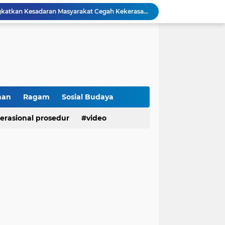
Polresta Bukittinggi Tingkatkan Kesadaran Masyarakat Cegah Kekerasan terhadap Perempuan dan TPPO
Raih IKPA 100, Polresta Bukittinggi Buktikan Pengelolaan Anggaran yang Profesional dan Akuntabel
Polresta Bukittinggi Gelar Upacara Sertijab Sejumlah Pejabat dan laporan Kenaikan Pangkat Pengabdian
Cegah Penyalahgunaan Narkoba, Polresta Bukittinggi Gelar Penyuluhan di Nagari Pakan Sinayan
Sikum Polresta Bukittinggi Berikan Penyuluhan Hukum tentang KUHP Terbaru di Akfar Imam Bonjol
Wakapolsek Baso Jadi Narasumber Penyuluhan Bahaya Penyalahgunaan Narkoba di SMPN 1 Baso
Kasat Binmas Polresta Bukittinggi Berikan Penyuluhan Dampak Game Online dan Judi Online kepada Siswa Baru SMAN 1 Bukittinggi
Membangun Generasi Taat Aturan, Waka Polsek IV Koto Sosialisasikan Kesadaran Hukum dan Tertib Berlalu Lintas
han
Ragam
Sosial Budaya
Tanamkan Kesadaran Sejak Dini, Binmas Polresta Bukittinggi Sosialisasikan Bahaya NAPZA di SMPN 1 Bukittinggi
erasional prosedur
video
Penguatan Akuntabilitas dan Tata Kelola, Polresta Bukittinggi Terima Audit Kinerja dari Tim BPK RI