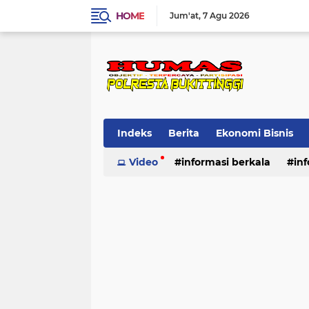
HOME
Jum'at
7 Agu 2026
Indeks
Berita
Ekonomi Bisnis
Standard Operasional Prosedur
Video
informasi berkala
in
Vi