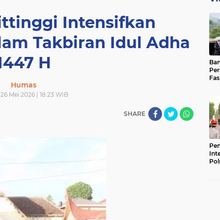
ttinggi Intensifkan
m Takbiran Idul Adha
1447 H
Ban
Per
Fas
Humas
Pad
Bas
 26 Mei 2026 | 18:23 WIB
SHARE
Pen
Int
Pol