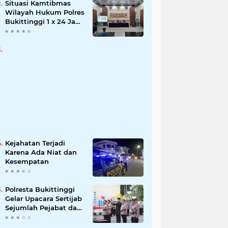
Situasi Kamtibmas
Wilayah Hukum Polres
Bukittinggi 1 x 24 Jam
Senin 27 Juni 2022
Kejahatan Terjadi
Karena Ada Niat dan
Kesempatan
Polresta Bukittinggi
Gelar Upacara Sertijab
Sejumlah Pejabat dan
laporan Kenaikan
Pangkat Pengabdian