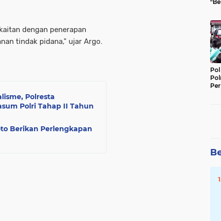
"Be
Per
rkaitan dengan penerapan
nan tindak pidana," ujar Argo.
Pol
Pol
Per
Kep
lisme, Polresta
wasum Polri Tahap II Tahun
oto Berikan Perlengkapan
Be