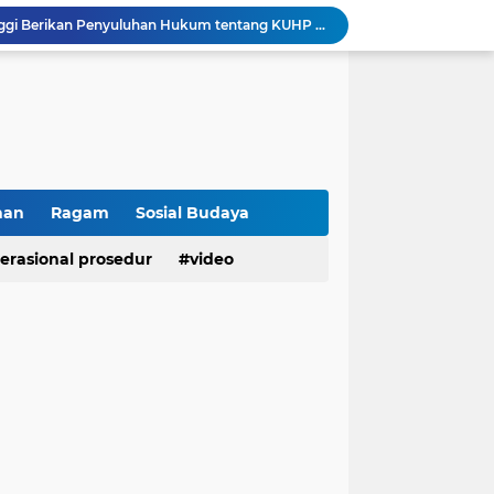
Sikum Polresta Bukittinggi Berikan Penyuluhan Hukum tentang KUHP Terbaru di Akfar Imam Bonjol
Wakapolsek Baso Jadi Narasumber Penyuluhan Bahaya Penyalahgunaan Narkoba di SMPN 1 Baso
Kasat Binmas Polresta Bukittinggi Berikan Penyuluhan Dampak Game Online dan Judi Online kepada Siswa Baru SMAN 1 Bukittinggi
Membangun Generasi Taat Aturan, Waka Polsek IV Koto Sosialisasikan Kesadaran Hukum dan Tertib Berlalu Lintas
Tanamkan Kesadaran Sejak Dini, Binmas Polresta Bukittinggi Sosialisasikan Bahaya NAPZA di SMPN 1 Bukittinggi
Perkuat Akuntabilitas dan Profesionalisme, Polresta Bukittinggi Terima Audit Kinerja Itwasum Polri Tahap II Tahun 2026
Polresta Bukittinggi Tingkatkan Kesadaran Masyarakat Cegah Kekerasan terhadap Perempuan dan TPPO
Raih IKPA 100, Polresta Bukittinggi Buktikan Pengelolaan Anggaran yang Profesional dan Akuntabel
han
Ragam
Sosial Budaya
Polresta Bukittinggi Gelar Upacara Sertijab Sejumlah Pejabat dan laporan Kenaikan Pangkat Pengabdian
erasional prosedur
video
Cegah Penyalahgunaan Narkoba, Polresta Bukittinggi Gelar Penyuluhan di Nagari Pakan Sinayan