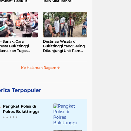
rminat" Berikut
Jalin Silaturahmi
syaratannya
 - Sanak, Cara
Destinasi Wisata di
resta Bukittinggi
Bukittinggi Yang Sering
kenalkan Tugas
Dikunjungi Unit Pam
olisian
Obvit Polresta
Bukittinggi
Ke Halaman Ragam
rita Terpopuler
Pangkat Polisi di
Polres Bukittinggi