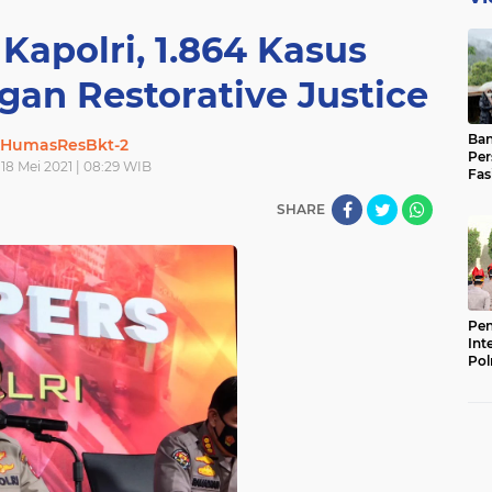
 Kapolri, 1.864 Kasus
gan Restorative Justice
Ban
HumasResBkt-2
Per
 18 Mei 2021 | 08:29 WIB
Fas
Pad
SHARE
Bas
Pen
Int
Pol