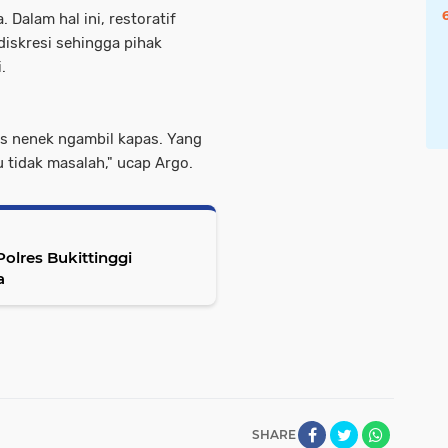
alam hal ini, restoratif
iskresi sehingga pihak
.
us nenek ngambil kapas. Yang
tu tidak masalah," ucap Argo.
Polres Bukittinggi
a
SHARE