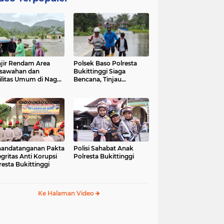
jir Rendam Area
Polsek Baso Polresta
sawahan dan
Bukittinggi Siaga
ilitas Umum di Nagari
Bencana, Tinjau
ang Tarok, Polsek
Dampak Banjir di Nagari
o Tinjau Lokasi
Salo
andatanganan Pakta
Polisi Sahabat Anak
egritas Anti Korupsi
Polresta Bukittinggi
resta Bukittinggi
Ke Halaman Video