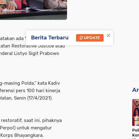
×
Berita Terbaru
UPDATE
yatakan ada 1.864 kasus yang
tan Restorative Justice atau
enderal Listyo Sigit Prabowo
g-masing Polda," kata Kadiv
Ar
rensi pers 100 hari kinerja
latan, Senin (17/4/2021).
estoratif, saat ini, pihaknya
Perpol) untuk mengatur
Pol
i Korps Bhayangkara.
Kon