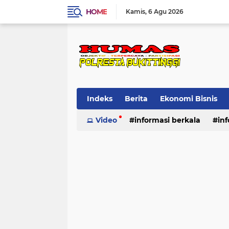
HOME
Kamis
6 Agu 2026
Indeks
Berita
Ekonomi Bisnis
Standard Operasional Prosedur
Video
informasi berkala
in
Vi