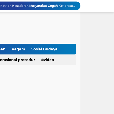
Polresta Bukittinggi Tingkatkan Kesadaran Masyarakat Cegah Kekerasan terhadap Perempuan dan TPPO
Raih IKPA 100, Polresta Bukittinggi Buktikan Pengelolaan Anggaran yang Profesional dan Akuntabel
Polresta Bukittinggi Gelar Upacara Sertijab Sejumlah Pejabat dan laporan Kenaikan Pangkat Pengabdian
Cegah Penyalahgunaan Narkoba, Polresta Bukittinggi Gelar Penyuluhan di Nagari Pakan Sinayan
Sikum Polresta Bukittinggi Berikan Penyuluhan Hukum tentang KUHP Terbaru di Akfar Imam Bonjol
Wakapolsek Baso Jadi Narasumber Penyuluhan Bahaya Penyalahgunaan Narkoba di SMPN 1 Baso
Kasat Binmas Polresta Bukittinggi Berikan Penyuluhan Dampak Game Online dan Judi Online kepada Siswa Baru SMAN 1 Bukittinggi
Membangun Generasi Taat Aturan, Waka Polsek IV Koto Sosialisasikan Kesadaran Hukum dan Tertib Berlalu Lintas
han
Ragam
Sosial Budaya
Tanamkan Kesadaran Sejak Dini, Binmas Polresta Bukittinggi Sosialisasikan Bahaya NAPZA di SMPN 1 Bukittinggi
erasional prosedur
video
Penguatan Akuntabilitas dan Tata Kelola, Polresta Bukittinggi Terima Audit Kinerja dari Tim BPK RI