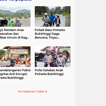
jir Rendam Area
Polsek Baso Polresta
sawahan dan
Bukittinggi Siaga
ilitas Umum di Nagari
Bencana, Tinjau
ang Tarok, Polsek
Dampak Banjir di Nagari
o Tinjau Lokasi
Salo
andatanganan Pakta
Polisi Sahabat Anak
egritas Anti Korupsi
Polresta Bukittinggi
resta Bukittinggi
Ke Halaman Video