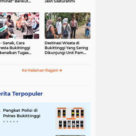
rminat" Berikut
Jalin Silaturahmi
syaratannya
 - Sanak, Cara
Destinasi Wisata di
resta Bukittinggi
Bukittinggi Yang Sering
kenalkan Tugas
Dikunjungi Unit Pam
olisian
Obvit Polresta
Bukittinggi
Ke Halaman Ragam
rita Terpopuler
Pangkat Polisi di
Polres Bukittinggi