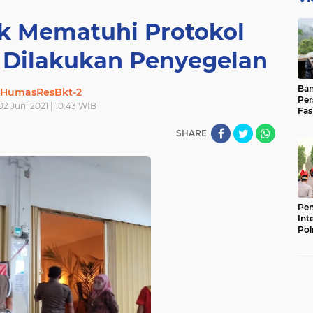
ak Mematuhi Protokol
 Dilakukan Penyegelan
Ban
HumasResBkt-2
Per
02 Juni 2021 | 10:43 WIB
Fas
Pad
SHARE
Bas
Pen
Int
Pol