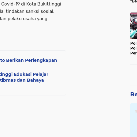
"Be
ovid-19 di Kota Bukittinggi
Per
a, tindakan sanksi sosial,
elan pelaku usaha yang
Pol
Pol
Per
Kep
oto Berikan Perlengkapan
tinggi Edukasi Pelajar
mtibmas dan Bahaya
Be