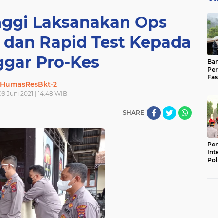
inggi Laksanakan Ops
 dan Rapid Test Kepada
ggar Pro-Kes
Ban
Per
Fas
HumasResBkt-2
Pad
Bas
9 Juni 2021 | 14:48 WIB
SHARE
Pen
Int
Pol