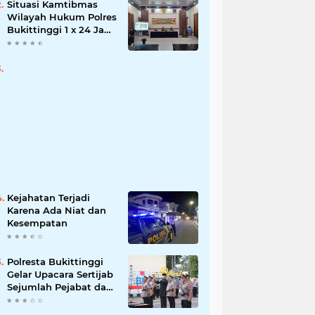
Situasi Kamtibmas
Wilayah Hukum Polres
Bukittinggi 1 x 24 Jam
Senin 27 Juni 2022
Kejahatan Terjadi
Karena Ada Niat dan
Kesempatan
Polresta Bukittinggi
Gelar Upacara Sertijab
Sejumlah Pejabat dan
laporan Kenaikan
Pangkat Pengabdian