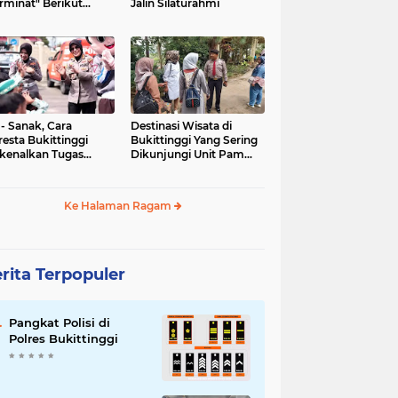
rminat" Berikut
Jalin Silaturahmi
syaratannya
 - Sanak, Cara
Destinasi Wisata di
resta Bukittinggi
Bukittinggi Yang Sering
kenalkan Tugas
Dikunjungi Unit Pam
olisian
Obvit Polresta
Bukittinggi
Ke Halaman Ragam
rita Terpopuler
Pangkat Polisi di
Polres Bukittinggi