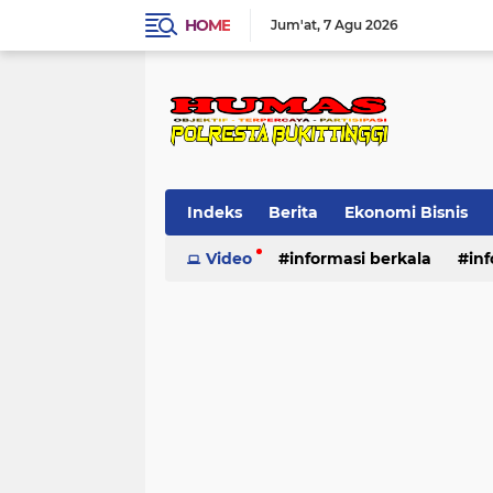
HOME
Jum'at
7 Agu 2026
Indeks
Berita
Ekonomi Bisnis
Standard Operasional Prosedur
Video
informasi berkala
in
Vi