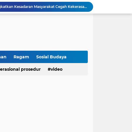
Polresta Bukittinggi Tingkatkan Kesadaran Masyarakat Cegah Kekerasan terhadap Perempuan dan TPPO
Raih IKPA 100, Polresta Bukittinggi Buktikan Pengelolaan Anggaran yang Profesional dan Akuntabel
Polresta Bukittinggi Gelar Upacara Sertijab Sejumlah Pejabat dan laporan Kenaikan Pangkat Pengabdian
Cegah Penyalahgunaan Narkoba, Polresta Bukittinggi Gelar Penyuluhan di Nagari Pakan Sinayan
Sikum Polresta Bukittinggi Berikan Penyuluhan Hukum tentang KUHP Terbaru di Akfar Imam Bonjol
Wakapolsek Baso Jadi Narasumber Penyuluhan Bahaya Penyalahgunaan Narkoba di SMPN 1 Baso
Kasat Binmas Polresta Bukittinggi Berikan Penyuluhan Dampak Game Online dan Judi Online kepada Siswa Baru SMAN 1 Bukittinggi
Membangun Generasi Taat Aturan, Waka Polsek IV Koto Sosialisasikan Kesadaran Hukum dan Tertib Berlalu Lintas
han
Ragam
Sosial Budaya
Tanamkan Kesadaran Sejak Dini, Binmas Polresta Bukittinggi Sosialisasikan Bahaya NAPZA di SMPN 1 Bukittinggi
Penguatan Akuntabilitas dan Tata Kelola, Polresta Bukittinggi Terima Audit Kinerja dari Tim BPK RI
erasional prosedur
video