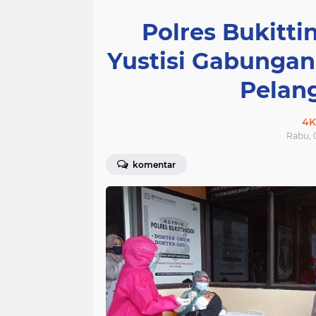
Polres Bukitt
Yustisi Gabungan
Pelan
4K
Rabu, 0
komentar