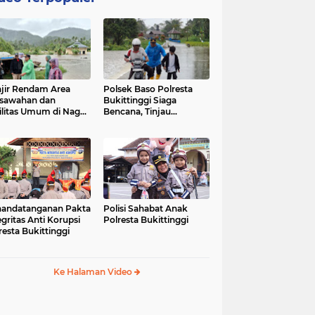
jir Rendam Area
Polsek Baso Polresta
sawahan dan
Bukittinggi Siaga
ilitas Umum di Nagari
Bencana, Tinjau
ang Tarok, Polsek
Dampak Banjir di Nagari
o Tinjau Lokasi
Salo
andatanganan Pakta
Polisi Sahabat Anak
egritas Anti Korupsi
Polresta Bukittinggi
resta Bukittinggi
Ke Halaman Video