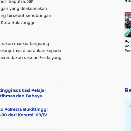
"Be
dri Saputra, SIK
Per
ngan yang dilaksanakan
ing tersebut sehubungan
Kota Bukittinggi.
Pol
unakan masker langsung
Pol
selanjutnya diserahkan kepada
Per
Kep
 penindakan sesuai Perda yang
Be
tinggi Edukasi Pelajar
mtibmas dan Bahaya
to Polresta Bukittinggi
80 dari Koramil 09/IV