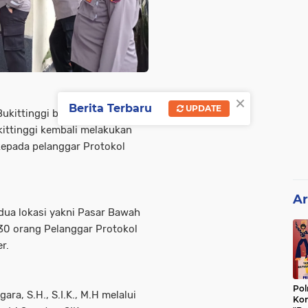
×
Berita Terbaru
UPDATE
Bukittinggi bersama TNI dari
ittinggi kembali melakukan
epada pelanggar Protokol
Ar
 dua lokasi yakni Pasar Bawah
30 orang Pelanggar Protokol
r.
Pol
ra, S.H., S.I.K., M.H melalui
Kon