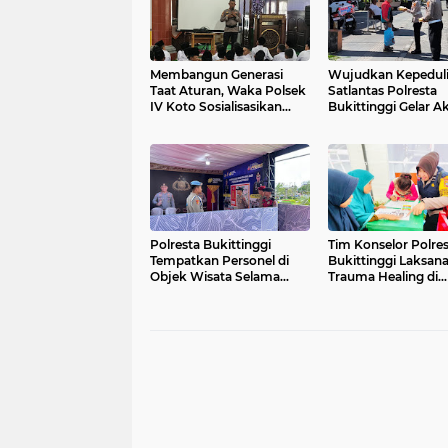
Membangun Generasi
Wujudkan Kepeduli
Taat Aturan, Waka Polsek
Satlantas Polresta
IV Koto Sosialisasikan
Bukittinggi Gelar Ak
Kesadaran Hukum dan
Jum'at Berkah Berb
Tertib Berlalu Lintas
dengan Masyarakat
Polresta Bukittinggi
Tim Konselor Polres
Tempatkan Personel di
Bukittinggi Laksan
Objek Wisata Selama
Trauma Healing di
Operasi Lilin 2025
Palembayan Bersa
Presiden RI