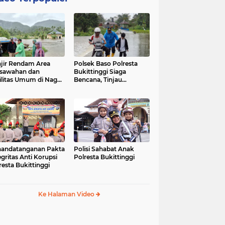
jir Rendam Area
Polsek Baso Polresta
sawahan dan
Bukittinggi Siaga
ilitas Umum di Nagari
Bencana, Tinjau
ang Tarok, Polsek
Dampak Banjir di Nagari
o Tinjau Lokasi
Salo
andatanganan Pakta
Polisi Sahabat Anak
egritas Anti Korupsi
Polresta Bukittinggi
resta Bukittinggi
Ke Halaman Video