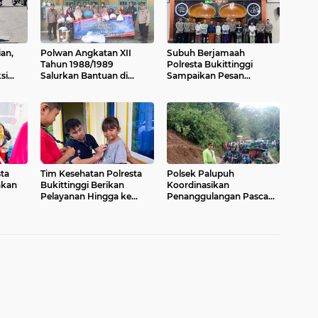
an,
Polwan Angkatan XII
Subuh Berjamaah
Tahun 1988/1989
Polresta Bukittinggi
si
Salurkan Bantuan di
Sampaikan Pesan
agi
Jorong Lurah Dalam
Kamtibmas
Nagari Pasia Laweh
ta
Tim Kesehatan Polresta
Polsek Palupuh
akan
Bukittinggi Berikan
Koordinasikan
Pelayanan Hingga ke
Penanggulangan Pasca
ma
Anak-Anak di Lokasi
Tanah Longsor, Akses
Bencana Malalak Timur
Jalan Utama Berangsur
Pulih