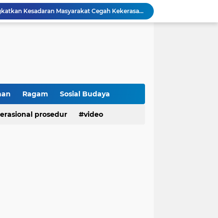
Polresta Bukittinggi Tingkatkan Kesadaran Masyarakat Cegah Kekerasan terhadap Perempuan dan TPPO
Raih IKPA 100, Polresta Bukittinggi Buktikan Pengelolaan Anggaran yang Profesional dan Akuntabel
Polresta Bukittinggi Gelar Upacara Sertijab Sejumlah Pejabat dan laporan Kenaikan Pangkat Pengabdian
Cegah Penyalahgunaan Narkoba, Polresta Bukittinggi Gelar Penyuluhan di Nagari Pakan Sinayan
Sikum Polresta Bukittinggi Berikan Penyuluhan Hukum tentang KUHP Terbaru di Akfar Imam Bonjol
Wakapolsek Baso Jadi Narasumber Penyuluhan Bahaya Penyalahgunaan Narkoba di SMPN 1 Baso
Kasat Binmas Polresta Bukittinggi Berikan Penyuluhan Dampak Game Online dan Judi Online kepada Siswa Baru SMAN 1 Bukittinggi
Membangun Generasi Taat Aturan, Waka Polsek IV Koto Sosialisasikan Kesadaran Hukum dan Tertib Berlalu Lintas
han
Ragam
Sosial Budaya
Tanamkan Kesadaran Sejak Dini, Binmas Polresta Bukittinggi Sosialisasikan Bahaya NAPZA di SMPN 1 Bukittinggi
erasional prosedur
video
Penguatan Akuntabilitas dan Tata Kelola, Polresta Bukittinggi Terima Audit Kinerja dari Tim BPK RI