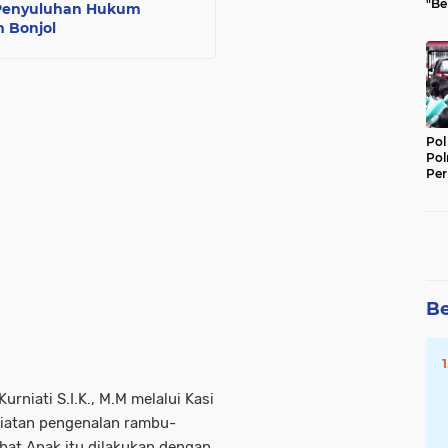
"Be
n Penyuluhan Hukum
Per
 Bonjol
Pol
Pol
Per
Kep
Be
rniati S.I.K., M.M melalui Kasi
iatan pengenalan rambu-
abat Anak itu dilakukan dengan