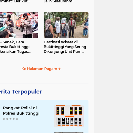
rminat" Berikut
Jalin Silaturahmi
syaratannya
 - Sanak, Cara
Destinasi Wisata di
resta Bukittinggi
Bukittinggi Yang Sering
kenalkan Tugas
Dikunjungi Unit Pam
olisian
Obvit Polresta
Bukittinggi
Ke Halaman Ragam
rita Terpopuler
Pangkat Polisi di
Polres Bukittinggi