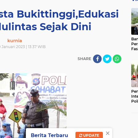
sta Bukittinggi,Edukasi
lulintas Sejak Dini
Ban
kurnia
Per
0 Januari 2023 | 13:37 WIB
Fas
Pad
SHARE
Bas
Pen
Int
Pol
×
Berita Terbaru
UPDATE