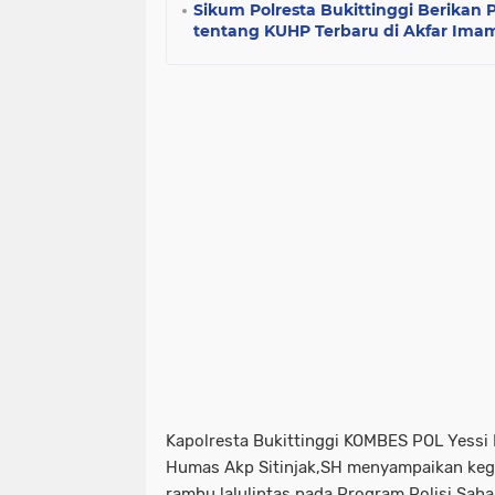
Sikum Polresta Bukittinggi Berika
tentang KUHP Terbaru di Akfar Imam
Kapolresta Bukittinggi KOMBES POL Yessi Ku
Humas Akp Sitinjak,SH menyampaikan keg
rambu lalulintas pada Program Polisi Sah