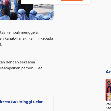
intas kembali menggelar
n kanak-kanak, kali ini kepada
3.
kan dengan seksama
isampaikan personil Sat
Ar
esta Bukittinggi Gelar
Pol
n
Kon