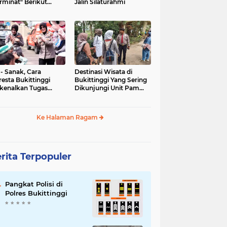
rminat" Berikut
Jalin Silaturahmi
syaratannya
 - Sanak, Cara
Destinasi Wisata di
resta Bukittinggi
Bukittinggi Yang Sering
kenalkan Tugas
Dikunjungi Unit Pam
olisian
Obvit Polresta
Bukittinggi
Ke Halaman Ragam
rita Terpopuler
Pangkat Polisi di
Polres Bukittinggi