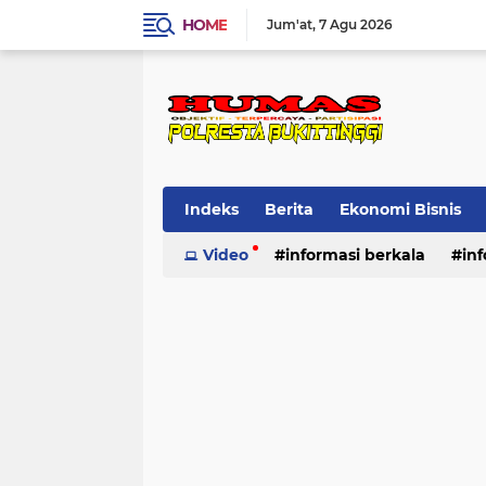
HOME
Jum'at
7 Agu 2026
Indeks
Berita
Ekonomi Bisnis
Standard Operasional Prosedur
Video
informasi berkala
in
Vi