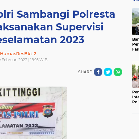
olri Sambangi Polresta
Laksanakan Supervisi
eselamatan 2023
Ban
Per
Fas
HumasResBkt-2
Pad
Bas
 Februari 2023 | 18:16 WIB
SHARE
Pen
Int
Pol