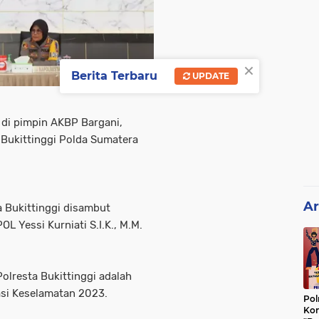
×
Berita Terbaru
UPDATE
g di pimpin AKBP Bargani,
Bukittinggi Polda Sumatera
Ar
a Bukittinggi disambut
L Yessi Kurniati S.I.K., M.M.
olresta Bukittinggi adalah
asi Keselamatan 2023.
Pol
Kon