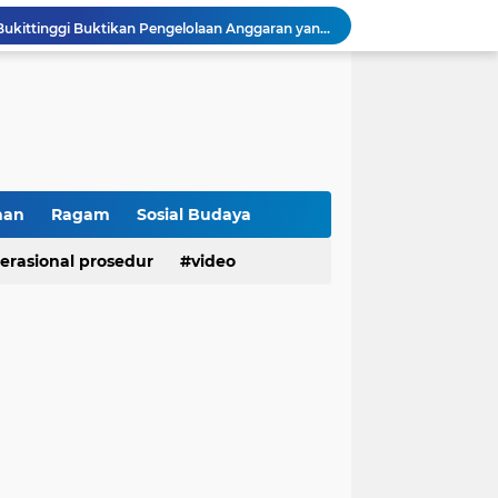
Raih IKPA 100, Polresta Bukittinggi Buktikan Pengelolaan Anggaran yang Profesional dan Akuntabel
Polresta Bukittinggi Gelar Upacara Sertijab Sejumlah Pejabat dan laporan Kenaikan Pangkat Pengabdian
Cegah Penyalahgunaan Narkoba, Polresta Bukittinggi Gelar Penyuluhan di Nagari Pakan Sinayan
Sikum Polresta Bukittinggi Berikan Penyuluhan Hukum tentang KUHP Terbaru di Akfar Imam Bonjol
Wakapolsek Baso Jadi Narasumber Penyuluhan Bahaya Penyalahgunaan Narkoba di SMPN 1 Baso
Kasat Binmas Polresta Bukittinggi Berikan Penyuluhan Dampak Game Online dan Judi Online kepada Siswa Baru SMAN 1 Bukittinggi
Membangun Generasi Taat Aturan, Waka Polsek IV Koto Sosialisasikan Kesadaran Hukum dan Tertib Berlalu Lintas
Tanamkan Kesadaran Sejak Dini, Binmas Polresta Bukittinggi Sosialisasikan Bahaya NAPZA di SMPN 1 Bukittinggi
han
Ragam
Sosial Budaya
Penguatan Akuntabilitas dan Tata Kelola, Polresta Bukittinggi Terima Audit Kinerja dari Tim BPK RI
erasional prosedur
video
Polresta Bukittinggi Tingkatkan Kesadaran Masyarakat Cegah Kekerasan terhadap Perempuan dan TPPO