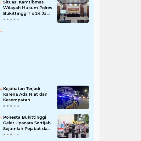
Situasi Kamtibmas
Wilayah Hukum Polres
Bukittinggi 1 x 24 Jam
Senin 27 Juni 2022
Kejahatan Terjadi
Karena Ada Niat dan
Kesempatan
Polresta Bukittinggi
Gelar Upacara Sertijab
Sejumlah Pejabat dan
laporan Kenaikan
Pangkat Pengabdian