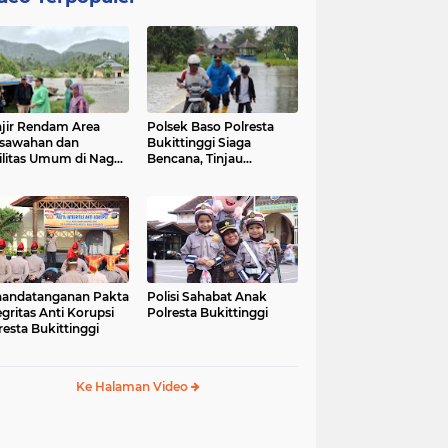
jir Rendam Area
Polsek Baso Polresta
sawahan dan
Bukittinggi Siaga
ilitas Umum di Nagari
Bencana, Tinjau
ang Tarok, Polsek
Dampak Banjir di Nagari
o Tinjau Lokasi
Salo
andatanganan Pakta
Polisi Sahabat Anak
egritas Anti Korupsi
Polresta Bukittinggi
resta Bukittinggi
Ke Halaman Video