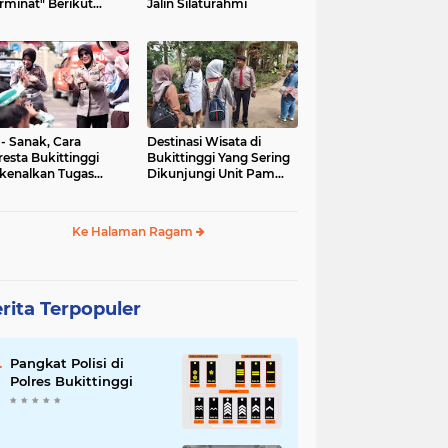
rminat" Berikut
Jalin Silaturahmi
syaratannya
 - Sanak, Cara
Destinasi Wisata di
resta Bukittinggi
Bukittinggi Yang Sering
kenalkan Tugas
Dikunjungi Unit Pam
olisian
Obvit Polresta
Bukittinggi
Ke Halaman Ragam
rita Terpopuler
Pangkat Polisi di
Polres Bukittinggi