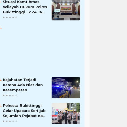
Situasi Kamtibmas
Wilayah Hukum Polres
Bukittinggi 1 x 24 Jam
Senin 27 Juni 2022
Kejahatan Terjadi
Karena Ada Niat dan
Kesempatan
Polresta Bukittinggi
Gelar Upacara Sertijab
Sejumlah Pejabat dan
laporan Kenaikan
Pangkat Pengabdian