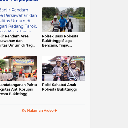
jir Rendam Area
Polsek Baso Polresta
sawahan dan
Bukittinggi Siaga
ilitas Umum di Nagari
Bencana, Tinjau
ang Tarok, Polsek
Dampak Banjir di Nagari
o Tinjau Lokasi
Salo
andatanganan Pakta
Polisi Sahabat Anak
egritas Anti Korupsi
Polresta Bukittinggi
resta Bukittinggi
Ke Halaman Video