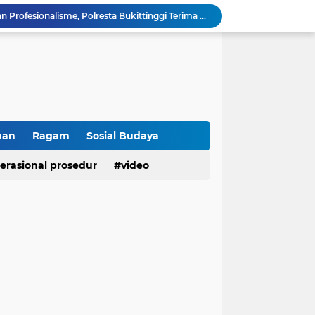
Polresta Bukittinggi Tingkatkan Kesadaran Masyarakat Cegah Kekerasan terhadap Perempuan dan TPPO
Raih IKPA 100, Polresta Bukittinggi Buktikan Pengelolaan Anggaran yang Profesional dan Akuntabel
Polresta Bukittinggi Gelar Upacara Sertijab Sejumlah Pejabat dan laporan Kenaikan Pangkat Pengabdian
Cegah Penyalahgunaan Narkoba, Polresta Bukittinggi Gelar Penyuluhan di Nagari Pakan Sinayan
Sikum Polresta Bukittinggi Berikan Penyuluhan Hukum tentang KUHP Terbaru di Akfar Imam Bonjol
Wakapolsek Baso Jadi Narasumber Penyuluhan Bahaya Penyalahgunaan Narkoba di SMPN 1 Baso
Kasat Binmas Polresta Bukittinggi Berikan Penyuluhan Dampak Game Online dan Judi Online kepada Siswa Baru SMAN 1 Bukittinggi
Membangun Generasi Taat Aturan, Waka Polsek IV Koto Sosialisasikan Kesadaran Hukum dan Tertib Berlalu Lintas
han
Ragam
Sosial Budaya
Tanamkan Kesadaran Sejak Dini, Binmas Polresta Bukittinggi Sosialisasikan Bahaya NAPZA di SMPN 1 Bukittinggi
erasional prosedur
video
Perkuat Akuntabilitas dan Profesionalisme, Polresta Bukittinggi Terima Audit Kinerja Itwasum Polri Tahap II Tahun 2026