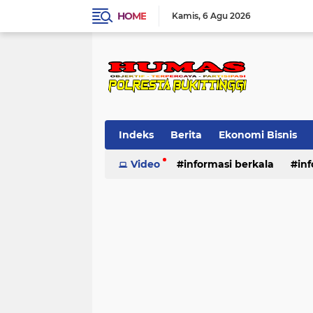
HOME
Kamis
6 Agu 2026
Indeks
Berita
Ekonomi Bisnis
Standard Operasional Prosedur
Video
informasi berkala
in
Vi