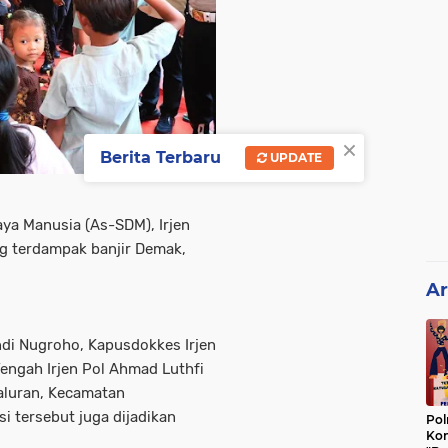
×
Berita Terbaru
UPDATE
ya Manusia (As-SDM), Irjen
g terdampak banjir Demak,
Ar
ndi Nugroho, Kapusdokkes Irjen
engah Irjen Pol Ahmad Luthfi
aluran, Kecamatan
i tersebut juga dijadikan
Pol
Kon