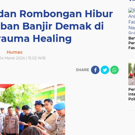
 dan Rombongan Hibur
ban Banjir Demak di
rauma Healing
Ban
Per
Fas
Humas
Pad
Bas
24 Maret 2024 | 15:02 WIB
SHARE
Pen
Int
Pol