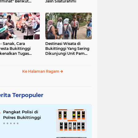
rminat" Berikut
Jalin Silaturahmi
syaratannya
 - Sanak, Cara
Destinasi Wisata di
resta Bukittinggi
Bukittinggi Yang Sering
kenalkan Tugas
Dikunjungi Unit Pam
olisian
Obvit Polresta
Bukittinggi
Ke Halaman Ragam
rita Terpopuler
Pangkat Polisi di
Polres Bukittinggi