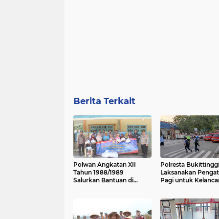
Berita Terkait
Polwan Angkatan XII
Polresta Bukittingg
Tahun 1988/1989
Laksanakan Pengat
Salurkan Bantuan di
Pagi untuk Kelanca
Jorong Lurah Dalam
Arus Lalu Lintas
Nagari Pasia Laweh