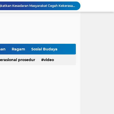
Raih IKPA 100, Polresta Bukittinggi Buktikan Pengelolaan Anggaran yang Profesional dan Akuntabel
Polresta Bukittinggi Gelar Upacara Sertijab Sejumlah Pejabat dan laporan Kenaikan Pangkat Pengabdian
Cegah Penyalahgunaan Narkoba, Polresta Bukittinggi Gelar Penyuluhan di Nagari Pakan Sinayan
Sikum Polresta Bukittinggi Berikan Penyuluhan Hukum tentang KUHP Terbaru di Akfar Imam Bonjol
Wakapolsek Baso Jadi Narasumber Penyuluhan Bahaya Penyalahgunaan Narkoba di SMPN 1 Baso
Kasat Binmas Polresta Bukittinggi Berikan Penyuluhan Dampak Game Online dan Judi Online kepada Siswa Baru SMAN 1 Bukittinggi
Membangun Generasi Taat Aturan, Waka Polsek IV Koto Sosialisasikan Kesadaran Hukum dan Tertib Berlalu Lintas
Tanamkan Kesadaran Sejak Dini, Binmas Polresta Bukittinggi Sosialisasikan Bahaya NAPZA di SMPN 1 Bukittinggi
han
Ragam
Sosial Budaya
Penguatan Akuntabilitas dan Tata Kelola, Polresta Bukittinggi Terima Audit Kinerja dari Tim BPK RI
erasional prosedur
video
Polresta Bukittinggi Tingkatkan Kesadaran Masyarakat Cegah Kekerasan terhadap Perempuan dan TPPO