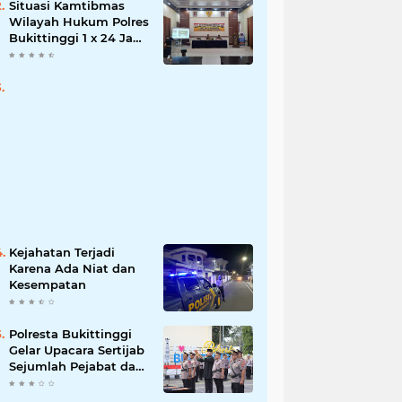
Situasi Kamtibmas
Wilayah Hukum Polres
Bukittinggi 1 x 24 Jam
Senin 27 Juni 2022
Kejahatan Terjadi
Karena Ada Niat dan
Kesempatan
Polresta Bukittinggi
Gelar Upacara Sertijab
Sejumlah Pejabat dan
laporan Kenaikan
Pangkat Pengabdian