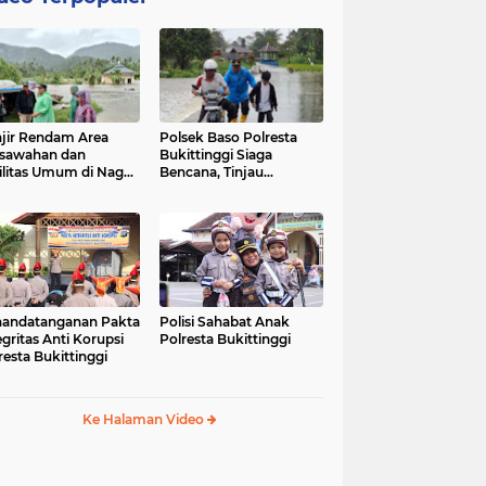
jir Rendam Area
Polsek Baso Polresta
sawahan dan
Bukittinggi Siaga
ilitas Umum di Nagari
Bencana, Tinjau
ang Tarok, Polsek
Dampak Banjir di Nagari
o Tinjau Lokasi
Salo
andatanganan Pakta
Polisi Sahabat Anak
egritas Anti Korupsi
Polresta Bukittinggi
resta Bukittinggi
Ke Halaman Video