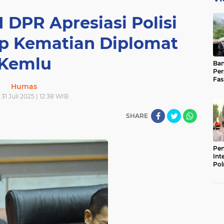
I DPR Apresiasi Polisi
ap Kematian Diplomat
Kemlu
Ban
Per
Fas
Humas
Pad
Bas
31 Juli 2025 | 12:38 WIB
SHARE
Pen
Int
Pol