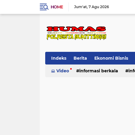
HOME
Jum'at
7 Agu 2026
Indeks
Berita
Ekonomi Bisnis
Standard Operasional Prosedur
Video
informasi berkala
in
Vi