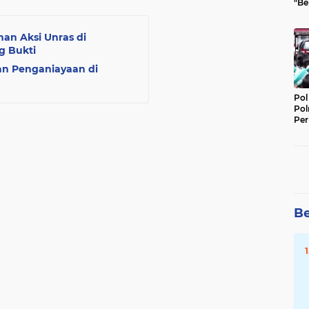
"Be
Per
han Aksi Unras di
g Bukti
an Penganiayaan di
Pol
Pol
Per
Kep
Be