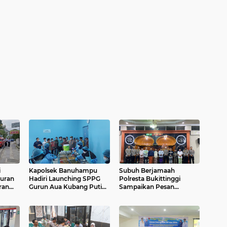
i
Kapolsek Banuhampu
Subuh Berjamaah
uran
Hadiri Launching SPPG
Polresta Bukittinggi
ran
Gurun Aua Kubang Putiah
Sampaikan Pesan
Dukung Program
Kamtibmas
Pemerintah