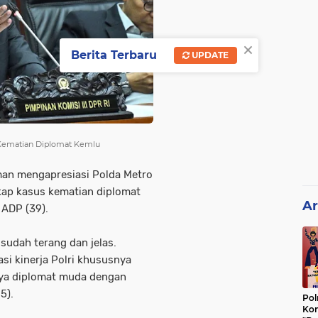
×
Berita Terbaru
UPDATE
p Kematian Diplomat Kemlu
man mengapresiasi Polda Metro
kap kasus kematian diplomat
Ar
 ADP (39).
 sudah terang dan jelas.
asi kinerja Polri khususnya
ya diplomat muda dengan
5).
Pol
Kon