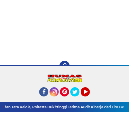
Facebook
Instagram
Pinterest
Twitter
YouTube
Redaksi
Pedoman Media Siber
Tentang Kami
n Tata Kelola, Polresta Bukittinggi Terima Audit Kinerja dari Tim BPK RI
Link Internal
Polres Bukittinggi
Copyright ©
2026 Humas Polres Bukittinggi