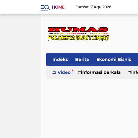
HOME
Jum'at
7 Agu 2026
Indeks
Berita
Ekonomi Bisnis
Standard Operasional Prosedur
Video
informasi berkala
in
Vi