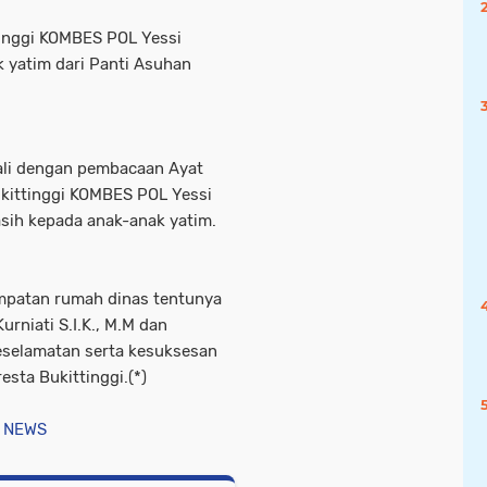
tinggi KOMBES POL Yessi
k yatim dari Panti Asuhan
ali dengan pembacaan Ayat
ukittinggi KOMBES POL Yessi
 asih kepada anak-anak yatim.
mpatan rumah dinas tentunya
rniati S.I.K., M.M dan
keselamatan serta kesuksesan
sta Bukittinggi.(*)
 NEWS