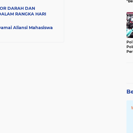
"Be
Per
NOR DARAH DAN
DALAM RANGKA HARI
Damai Aliansi Mahasiswa
Pol
Pol
Per
Kep
Be