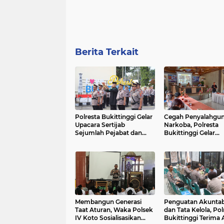
Berita Terkait
Polresta Bukittinggi Gelar
Cegah Penyalahgu
Upacara Sertijab
Narkoba, Polresta
Sejumlah Pejabat dan
Bukittinggi Gelar
laporan Kenaikan
Penyuluhan di Naga
Pangkat Pengabdian
Pakan Sinayan
Membangun Generasi
Penguatan Akuntabi
Taat Aturan, Waka Polsek
dan Tata Kelola, Pol
IV Koto Sosialisasikan
Bukittinggi Terima 