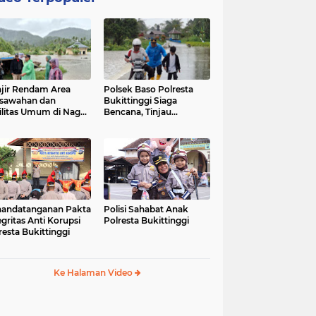
jir Rendam Area
Polsek Baso Polresta
sawahan dan
Bukittinggi Siaga
ilitas Umum di Nagari
Bencana, Tinjau
ang Tarok, Polsek
Dampak Banjir di Nagari
o Tinjau Lokasi
Salo
andatanganan Pakta
Polisi Sahabat Anak
egritas Anti Korupsi
Polresta Bukittinggi
resta Bukittinggi
Ke Halaman Video