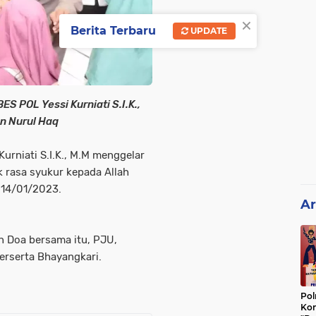
×
Berita Terbaru
UPDATE
S POL Yessi Kurniati S.I.K.,
n Nurul Haq
urniati S.I.K., M.M menggelar
 rasa syukur kepada Allah
 14/01/2023.
Ar
n Doa bersama itu, PJU,
berserta Bhayangkari.
Pol
Kon