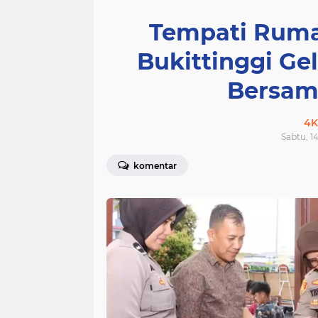
Tempati Ruma
Bukittinggi Ge
Bersam
4K
Sabtu, 1
komentar