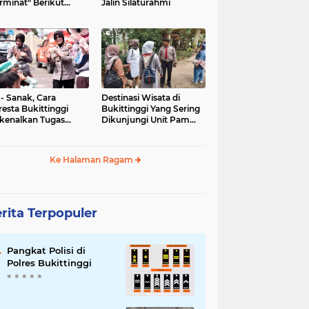
rminat" Berikut
Jalin Silaturahmi
syaratannya
 - Sanak, Cara
Destinasi Wisata di
resta Bukittinggi
Bukittinggi Yang Sering
kenalkan Tugas
Dikunjungi Unit Pam
olisian
Obvit Polresta
Bukittinggi
Ke Halaman Ragam
rita Terpopuler
Pangkat Polisi di
Polres Bukittinggi