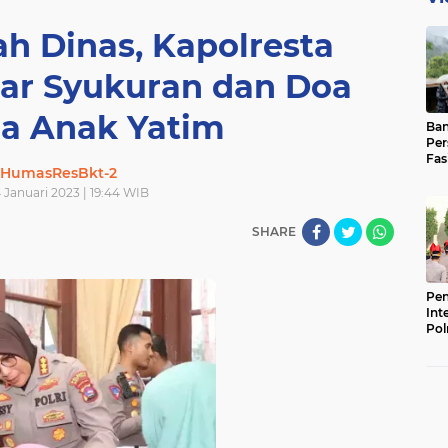
h Dinas, Kapolresta
lar Syukuran dan Doa
a Anak Yatim
Ban
Per
Fas
HumasResBkt-2
Pad
Bas
4 Januari 2023 | 19:44 WIB
SHARE
Pen
Int
Pol