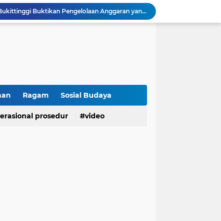
Raih IKPA 100, Polresta Bukittinggi Buktikan Pengelolaan Anggaran yang Profesional dan Akuntabel
Polresta Bukittinggi Gelar Upacara Sertijab Sejumlah Pejabat dan laporan Kenaikan Pangkat Pengabdian
Cegah Penyalahgunaan Narkoba, Polresta Bukittinggi Gelar Penyuluhan di Nagari Pakan Sinayan
Sikum Polresta Bukittinggi Berikan Penyuluhan Hukum tentang KUHP Terbaru di Akfar Imam Bonjol
Wakapolsek Baso Jadi Narasumber Penyuluhan Bahaya Penyalahgunaan Narkoba di SMPN 1 Baso
Kasat Binmas Polresta Bukittinggi Berikan Penyuluhan Dampak Game Online dan Judi Online kepada Siswa Baru SMAN 1 Bukittinggi
Membangun Generasi Taat Aturan, Waka Polsek IV Koto Sosialisasikan Kesadaran Hukum dan Tertib Berlalu Lintas
Tanamkan Kesadaran Sejak Dini, Binmas Polresta Bukittinggi Sosialisasikan Bahaya NAPZA di SMPN 1 Bukittinggi
han
Ragam
Sosial Budaya
Penguatan Akuntabilitas dan Tata Kelola, Polresta Bukittinggi Terima Audit Kinerja dari Tim BPK RI
erasional prosedur
video
Polresta Bukittinggi Tingkatkan Kesadaran Masyarakat Cegah Kekerasan terhadap Perempuan dan TPPO