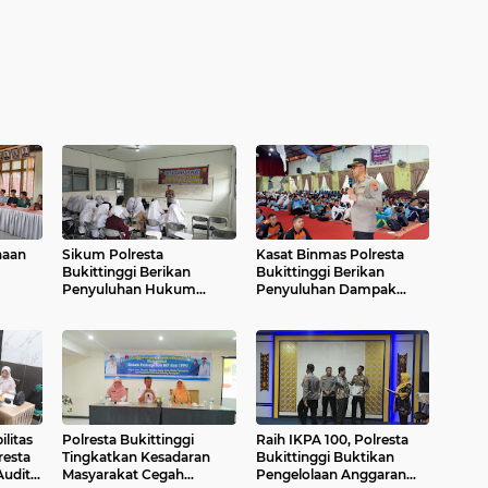
naan
Sikum Polresta
Kasat Binmas Polresta
Bukittinggi Berikan
Bukittinggi Berikan
Penyuluhan Hukum
Penyuluhan Dampak
ri
tentang KUHP Terbaru di
Game Online dan Judi
Akfar Imam Bonjol
Online kepada Siswa Baru
SMAN 1 Bukittinggi
litas
Polresta Bukittinggi
Raih IKPA 100, Polresta
resta
Tingkatkan Kesadaran
Bukittinggi Buktikan
Audit
Masyarakat Cegah
Pengelolaan Anggaran