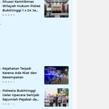
Situasi Kamtibmas
Wilayah Hukum Polres
Bukittinggi 1 x 24 Jam
Senin 27 Juni 2022
Kejahatan Terjadi
Karena Ada Niat dan
Kesempatan
Polresta Bukittinggi
Gelar Upacara Sertijab
Sejumlah Pejabat dan
laporan Kenaikan
Pangkat Pengabdian